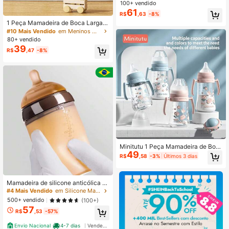
ço Curvado 160ML/240ML Minimal
100+ vendido
ista Adequada para Casa e Viagem
61
R$
,63
-8%
1 Peça Mamadeira de Boca Larga P
PSU, Anti-Cólica e Anti-Refluxo par
#10 Mais Vendido
em Meninos Mamadeiras e bicos
a Recém-Nascidos 0-6 Meses, Ma
80+ vendido
madeira de Alimentação PPSU Sem
39
R$
,47
-8%
elhante ao Leite Materno
Minitutu 1 Peça Mamadeira de Boc
49
a Larga 240ml/300ml Adequada pa
R$
,58
-3%
Últimos 3 dias
ra Diferentes Fases da Idade
Mamadeira de silicone anticólica N
atural Touch, mamadeira de silicon
#4 Mais Vendido
em Silicone Mamadeiras e bicos
e flexível, imitação de leite materno
500+ vendido
(100+)
57
R$
,53
-57%
Envio Nacional
4-7 dias
Vendedor Indicado