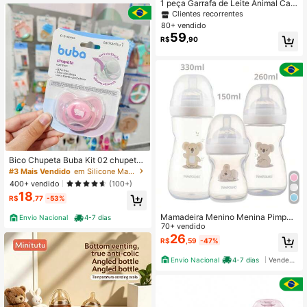
1 peça Garrafa de Leite Animal Cart
m Ventosa para Jardim de Infância,
oon de 300ml, Impressão Fofa de C
Clientes recorrentes
Copo com Canudo Anti-Engasgo, C
oelho/Pato/Gatinho, Material à Prov
80+ vendido
apacidade de 240ml/330ml
a de Choque e Calor, com Trava par
59
R$
,90
a Bebê Beber Água e Leite Sem Toc
ar no Nariz, Escala Transparente, Al
ça Antiderrapante, Adequado para
Uso Diário, Presente de Feriado e A
niversário
Bico Chupeta Buba Kit 02 chupetas
e unitário tamanho 1 e 2 Recém Nas
#3 Mais Vendido
em Silicone Mamadeiras e bicos
cido Menino Menina
400+ vendido
(100+)
18
R$
,77
-53%
Mamadeira Menino Menina Pimpol
Envio Nacional
4-7 dias
ho BPA Free 150ml / 260ml / 330ml
70+ vendido
Anticólica Soft Touch Bebê
26
R$
,59
-47%
Envio Nacional
4-7 dias
Vendedor Indicado