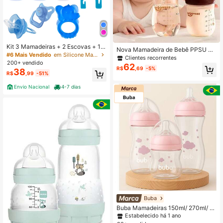
Kit 3 Mamadeiras + 2 Escovas + 1
Nova Mamadeira de Bebê PPSU 24
Mordedor + 1 Chupeta
#6 Mais Vendido
em Silicone Mamadeiras e bicos
0ml/160ml, Mamadeira de Boca Lar
Clientes recorrentes
200+ vendido
ga com Furo/Válvula de Equilíbrio d
62
R$
,69
-5%
38
e Ar no Bottom, Mamadeira Resiste
R$
,99
-51%
nte ao Calor, Presente Perfeito para
Recém-Nascido
Envio Nacional
4-7 dias
Buba
Buba Mamadeiras 150ml/ 270ml/ 3
30ml - Kit 3 Unidades
Estabelecido há 1 ano