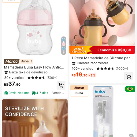
Economize R$0,60
5
1 Peça Mamadeira de Silicone para
Buba
Bebê de 150ml/180ml/240ml/330m
Clientes recorrentes
l com Alça, Gargalo Largo Anti-Cóli
Mamadeira Buba Easy Flow Anticóli
100+ vendido
(1000+)
ca, Material Macio, Durável para Us
ca 120ml
Baixa taxa de devolução
19
o Diário
R$
,30
-3%
80+ vendido
(500+)
37
R$
,90
Envio Nacional
4-7 dias
Vendedor Indicado