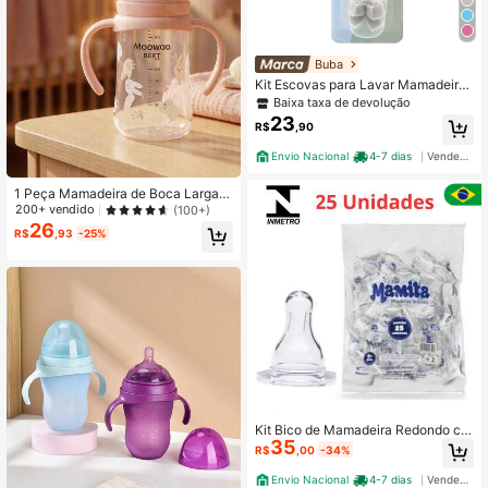
Buba
Kit Escovas para Lavar Mamadeira
e Bico com Esponja Buba
Baixa taxa de devolução
23
R$
,90
Envio Nacional
4-7 dias
Vendedor Indicado
1 Peça Mamadeira de Boca Larga c
om Design de Coelho Anti-Queda e
200+ vendido
(100+)
Anti-Cólica, Adequada para Aliment
26
R$
,93
-25%
ação de Bebês, Essenciais para Re
cém-Nascidos
Kit Bico de Mamadeira Redondo c/2
35
5 unidades
R$
,00
-34%
Envio Nacional
4-7 dias
Vendedor Indicado