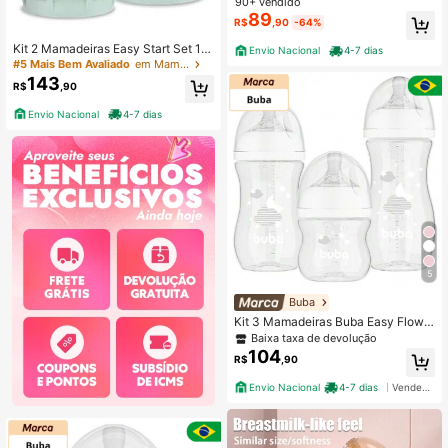
90+ vendido
89
R$
,90
-64%
Kit 2 Mamadeiras Easy Start Set 13
Envio Nacional
4-7 dias
0/260ml Mam Azul
#5 Mais Bem Avaliado
em Mamadeiras e bicos
143
R$
,90
Envio Nacional
4-7 dias
5
Buba
Kit 3 Mamadeiras Buba Easy Flow
Anticólica 120ml 270ml e 330ml
Baixa taxa de devolução
104
R$
,90
Envio Nacional
4-7 dias
Vendedor Indicado