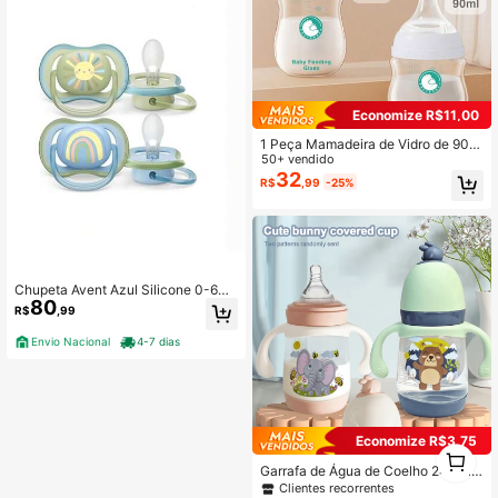
Economize R$11,00
1 Peça Mamadeira de Vidro de 90m
l/160ml, Adequada para Alimentaçã
50+ vendido
o de Recém-Nascidos
32
R$
,99
-25%
Chupeta Avent Azul Silicone 0-6m
80
Sol/arco-íris
R$
,99
Envio Nacional
4-7 dias
Economize R$3,75
1
0
Garrafa de Água de Coelho 240ml,
Equipada com Acessórios de Canud
Clientes recorrentes