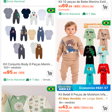
eve Respirável Recém-Nascido a 1
Envio Nacional
Kit 10 peças de Bebe Menino Estilo
2 Meses Conjunto Verão Bebê Práti
69
Casual Minimalista Monocromático
R$
,86
-65%
Último dia
co Dia a Dia Enxoval Bebê Menino
Verão Infantil Menino Casual
Estimado
Alta Qualidade Macio Antialérgico
Envio Nacional
4-7 dias
Kit Conjunto Body 6 Peças Menino
Jardineiro Manga Longa
100+ vendido
95
R$
,00
-17%
Envio Nacional
4-7 dias
Vendedor Indicado
Economize R$81,57
Kit Bebê 6 Peças de Moletom Infant
il Menino - 3 Casacos +3 Calças
#2 Mais Vendido
em Longo Bebê Meninos T-Shirt Co-ords
4k+ vendido
43
R$
,25
-65%
Último dia
Estimado