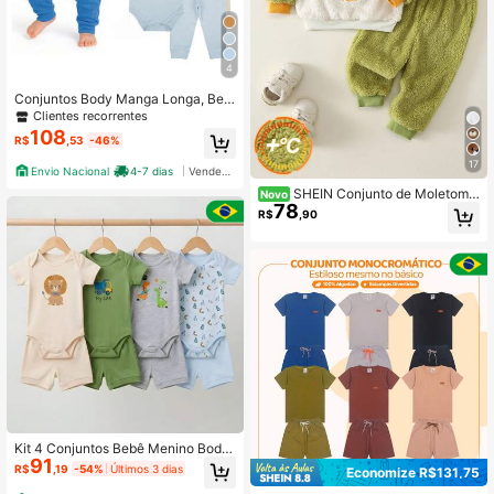
4
Conjuntos Body Manga Longa, Beb
ê e Infantil, Suedine 100% Algodão,
Clientes recorrentes
Cores de Menino, Tamanhos Rn ao
108
R$
,53
-46%
3
17
Envio Nacional
4-7 dias
Vendedor Indicado
SHEIN Conjunto de Moletom I
Novo
78
nfantil Unissex Menino/Menina 2 P
R$
,90
eças Outono/Inverno com Forro Tér
mico, Engrossado, Estampa Fofa de
Leão e Colorblock, Roupas de Bebê
para Outono/Inverno
Kit 4 Conjuntos Bebê Menino Body
91
Manga Curta + Shorts Algodão Rou
R$
,19
-54%
Últimos 3 dias
Economize R$131,75
pa Infantil Masculina Confortável L