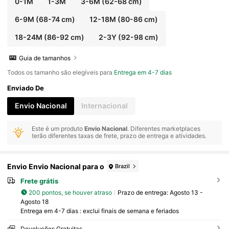
0-1M
1-3M
3-6M
(62-68 cm)
6-9M
(68-74 cm)
12-18M
(80-86 cm)
18-24M
(86-92 cm)
2-3Y
(92-98 cm)
Guia de tamanhos
Todos os tamanho são elegíveis para
Entrega em 4-7 dias
Enviado De
Envio Nacional
Internacional
Este é um produto
Envio Nacional
. Diferentes marketplaces
terão diferentes taxas de frete, prazo de entrega e atividades.
Envio Envio Nacional para o
Brazil
Frete grátis
200 pontos, se houver atraso
Prazo de entrega:
Agosto 13 -
Agosto 18
Entrega em 4-7 dias : exclui finais de semana e feriados
Devoluções Gratuitas