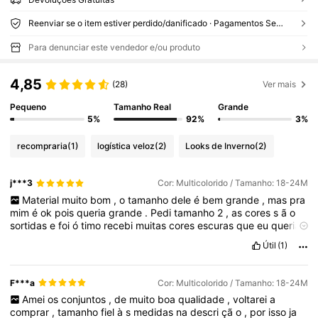
Reenviar se o item estiver perdido/danificado · Pagamentos Seguros · Proteção de privacidade
Para denunciar este vendedor e/ou produto
4,85
(28)
Ver mais
Pequeno
Tamanho Real
Grande
5%
92%
3%
recompraria
(1)
logística veloz
(2)
Looks de Inverno
(2)
j***3
Cor: Multicolorido / Tamanho: 18-24M
Material
muito
bom
,
o
tamanho
dele
é
bem
grande
,
mas
pra
mim
é
ok
pois
queria
grande
.
Pedi
tamanho
2
,
as
cores
s
ã
o
sortidas
e
foi
ó
timo
recebi
muitas
cores
escuras
que
eu
queria
para
enviar
pra
creche
Útil
(1)
F***a
Cor: Multicolorido / Tamanho: 18-24M
Amei
os
conjuntos
,
de
muito
boa
qualidade
,
voltarei
a
comprar
,
tamanho
fiel
à
s
medidas
na
descri
çã
o
,
por
isso
ja