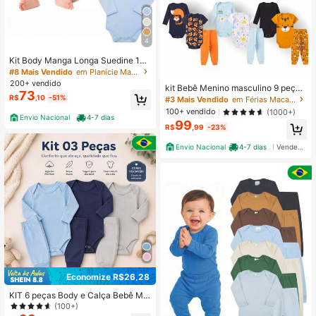
4
Kit Body Manga Longa Suedine 10
0% Algodão, Cores Sortidas de Men
#8 Mais Vendido
em Planície Macacões para bebês meninos
ino
200+ vendido
kit Bebê Menino masculino 9 peças
73
body manga longa curta e mijão
R$
,10
-51%
#3 Mais Vendido
em Férias Macacões para recém-nascidos
100+ vendido
(1000+)
Envio Nacional
4-7 dias
99
R$
,99
-23%
Envio Nacional
4-7 dias
Vendedor Indicado
Economize R$26,28
KIT 6 peças Body e Calça Bebê Me
nino/Menina
(100+)