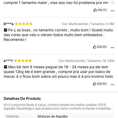
comprei
1
tamanho
maior
,
mas
isso
nao
foi
problema
pra
mim
,
podem
comprar
sem
medo
.
Útil
(1)
D***a
Cor: Multicolorido / Tamanho: 3-6M
Pe
ç
as
boas
,
no
tamanho
correto
,
muito
bom
!
Gostei
muito
das
cores
que
veio
e
vieram
todos
muito
bem
embalados
.
Recomendo
!
Útil
(0)
a***1
Cor: Multicolorido / Tamanho: 18-24M
Meu
bb
tem
8
meses
peguei
de
18
-
24
meses
pq
ele
tem
quase
12kg
ele
é
bem
grande
,
comprei
pra
usar
por
baixo
de
macac
ã
o
ficou
bom
sobra
um
pouco
mas
d
á
pro
inverno
todo
Útil
(0)
Detalhes Do Produto
Kit 4 conjuntos Body e calça, confeccionado em malha suedine 100%
algodão hipoalérgico que proporciona maior conforto evitando irritabilidade
na pele do bebê.
Material:
Misturas de Algodão