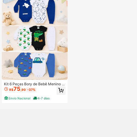
Kit 6 Peças Bory de Bebê Menino M
75
anga Longa e Manga Curta Calça A
R$
,90
-37%
lgodão Roupa de Bebê
Envio Nacional
4-7 dias