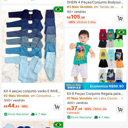
SHEIN 4 Peças/Conjunto Bodysuit I
nfantil Recém-Nascido Menino/Me
#3 Mais Vendido
em Tecido de malha Body para bebê menino
nina Estampa Fofa de Dinossauro C
90+ vendido
artoon Colorblock Gola Redonda M
105
R$
,56
anga Curta Outono Gráfico
-20%
Últimos 3 dias
Economize R$69,90
Kit 4 peças conjunto verão E INVER
Kit 6 Peças Conjunto Regata para B
NO bebê infantil menina E MENINO
#2 Mais Vendido
em Conjuntos de presentes para bebês meninos
ebê Meninos (3 Regatas + 3 Bermu
#1 Mais Vendido
em Letra Coordenadas de regata para bebês meninos
confortável
500+ vendido
das) Conjunto Infantil Sortido
400+ vendido
44
R$
,85
-55%
37
R$
,06
-65%
Último dia
Estimado
Envio Nacional
4-7 dias
Envio Nacional
4-7 dias