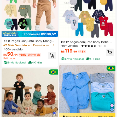
Economize R$106,52
Kit 8 Peças Conjunto Body Manga
kit 12 peças conjunto body Bebê M
Longa Bebê Menino+ Calça/Mijão -
#2 Mais Vendido
em Desenho animado Conjuntos para recém-nascidos
enino masculino - body manga long
60+ vendido
(100+)
Kit 4 bodys+4 calças 100% Algodã
a curta e mijão - menino
400+ vendido
119
R$
,99
-43%
o
50
R$
,44
-68%
Último dia
Estimado
Envio Nacional
4-7 dias
Envio Nacional
4-7 dias