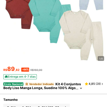
1/8
89
-44%
R$
,82
R$160,00
Entrega em 4-7 dias
Kit 4 Conjuntos
4,85
(
28
)
Envio Nacional
Vendedor Indicado
Body Liso Manga Longa, Suedine 100% Algo
dão, Cores de Menino
Tamanho