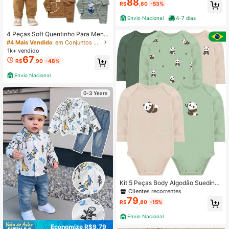
romoção
88
R$
,80
-53%
Envio Nacional
4-7 dias
4 Peças Soft Quentinho Para Menin
o, Camiseta de Manga Longa com
#4 Mais Vendido
em Conjuntos de Inverno para Bebês Meninos .
Gola Redonda + Calça em Soft Mac
1k+ vendido
ia, Confortável e Quente para Outo
67
R$
,90
-48%
no/Inverno
Envio Nacional
0-3 Years
Kit 5 Peças Body Algodão Suedine
Roupa Infantil Bebe Menino Menina
Clientes recorrentes
Conjunto 5 Bodies
79
R$
,80
-15%
Envio Nacional
Economize R$9,79