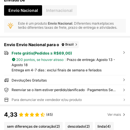
Enviado De
Envio Nacional
Internacional
Este é um produto
Envio Nacional
. Diferentes marketplaces
terão diferentes taxas de frete, prazo de entrega e atividades.
Envio Envio Nacional para o
Brazil
Frete grátis(Pedidos ≥ R$69,00)
200 pontos, se houver atraso
Prazo de entrega:
Agosto 13 -
Agosto 18
Entrega em 4-7 dias : exclui finais de semana e feriados
Devoluções Gratuitas
Reenviar se o item estiver perdido/danificado · Pagamentos Seguros · Proteção de privacidade
Para denunciar este vendedor e/ou produto
4,33
(45)
Ver mais
sem diferenças de coloração
(2)
descolado
(2)
linda
(4)