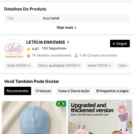
12K Seguidores
Detalhes Do Produto
4,87
Cor:
Azul bebê
12K Seguidores
Veja mais
4,87
LETÍCIA ENXOVAIS
Seguir
12K Seguidores
4,87
5***0
pago
1 dia atrás
7K Vendido recentemente
1.4K Compra recorrente
ado
Vendedor Indicado
12K Seguidores
4,87
linda (4000+)
ótima qualidade (2000+)
amor (1000+)
maravilh
Você Também Pode Gostar
12K Seguidores
4,87
Recomendar
Crianças
Casa e Decoração
Brinquedos e jogos
12K Seguidores
4,87
12K Seguidores
4,87