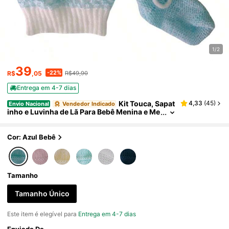
1/2
39
-22%
R$
,05
R$49,90
Entrega em 4-7 dias
Kit Touca, Sapat
4,33
(
45
)
Envio Nacional
Vendedor Indicado
inho e Luvinha de Lã Para Bebê Menina e Me
nino Cinza/Branco/Marinho/Azul/Rosa/Ver
melho/Amarelo/Verde - Tamanho Único
Cor: Azul Bebê
Tamanho
Tamanho Único
Este item é elegível para
Entrega em 4-7 dias