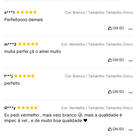
s***1
Cor: Branco / Tamanho: Tamanho Único
Perfeitoooo
demais
Útil
(0)
m***2
Cor: Vermelho / Tamanho: Tamanho Único
muita
perfei
çã
o
amei
muito
Útil
(0)
l***j
Cor: Branco / Tamanho: Tamanho Único
perfeito
Útil
(0)
G***y
Cor: Vermelho / Tamanho: Tamanho Único
Eu
pedi
vermelho
,
mais
veio
branco
🥲,
mais
a
qualidade
é
impec
á
vel
,
e
de
muito
boa
qualidade
❤️
Útil
(0)