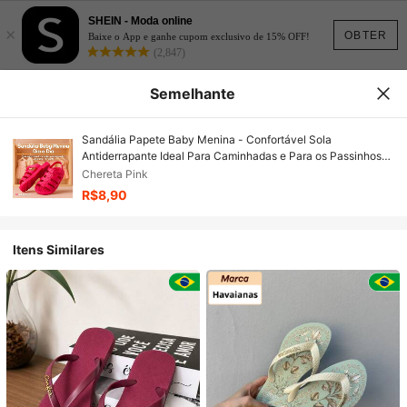
SHEIN - Moda online
×
OBTER
Baixe o App e ganhe cupom exclusivo de 15% OFF!
(2,847)
Semelhante
Sandália Papete Baby Menina - Confortável Sola
Antiderrapante Ideal Para Caminhadas e Para os Passinhos
do 17 ao 24 - PRONTA ENTREGA
Chereta Pink
R$8,90
Itens Similares