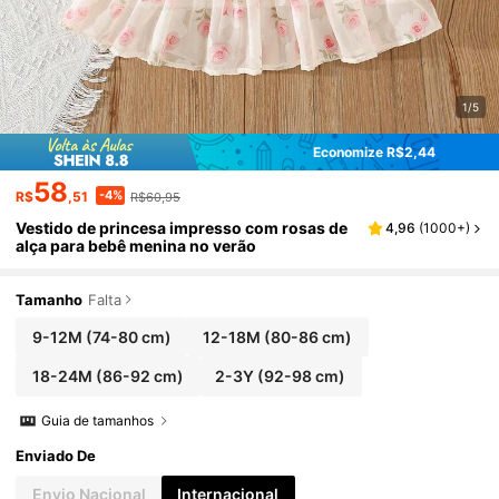
1/5
Economize R$2,44
58
-4%
R$
,51
R$60,95
Vestido de princesa impresso com rosas de
4,96
(
1000+
)
alça para bebê menina no verão
Tamanho
Falta
9-12M
(74-80 cm)
12-18M
(80-86 cm)
18-24M
(86-92 cm)
2-3Y
(92-98 cm)
Guia de tamanhos
Enviado De
Envio Nacional
Internacional