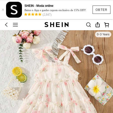
SHEIN - Moda online
×
OBTER
Baixe o App e ganhe cupom exclusivo de 15% OFF!
(2,847)
0-3 Years