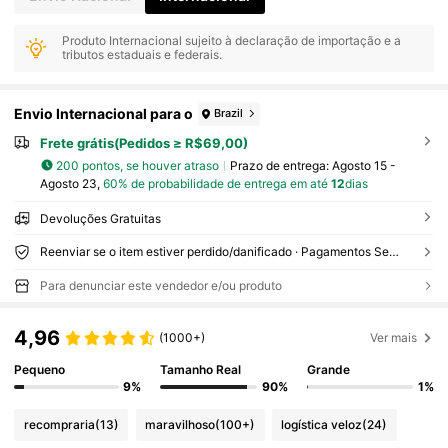
Produto Internacional sujeito à declaração de importação e a
tributos estaduais e federais.
Envio Internacional para o
Brazil
Frete grátis(Pedidos ≥ R$69,00)
200 pontos, se houver atraso
Prazo de entrega:
Agosto 15 -
Agosto 23,
60% de probabilidade de entrega em até
12
dias
Devoluções Gratuitas
Reenviar se o item estiver perdido/danificado · Pagamentos Seguros · Proteção de privacidade
Para denunciar este vendedor e/ou produto
4,96
(1000+)
Ver mais
Pequeno
Tamanho Real
Grande
9%
90%
1%
recompraria
(13)
maravilhoso
(100+)
logística veloz
(24)