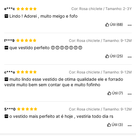
e***c
Cor: Rosa chiclete / Tamanho: 2-3Y
Lindo
!
Adorei
,
muito
meigo
e
fofo
Útil
(68)
f***9
Cor: Rosa chiclete / Tamanho: 9-12M
que
vestido
perfeito
😍😍😍😍😍😍😍
Útil
(25)
c***o
Cor: Rosa chiclete / Tamanho: 9-12M
muito
lindo
esse
vestido
de
otima
qualidade
ele
e
forrado
veste
muito
bem
sem
contar
que
e
muito
fofinho
Útil
(7)
5***0
Cor: Rosa chiclete / Tamanho: 9-12M
o
vestido
mais
perfeito
at
é
hoje
,
vestiria
todo
dia
rs
Útil
(3)