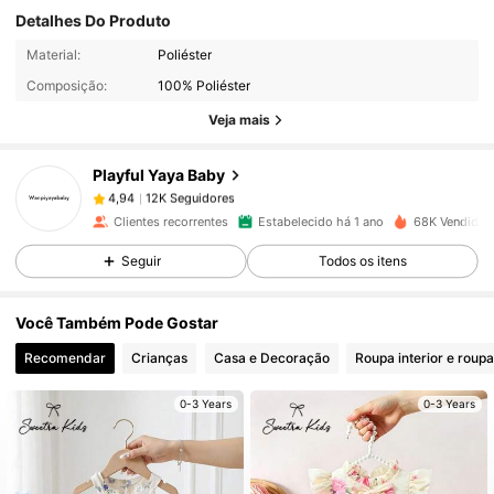
Detalhes Do Produto
12K Seguidores
4,94
Material:
Poliéster
Composição:
100% Poliéster
Veja mais
12K Seguidores
4,94
Playful Yaya Baby
12K Seguidores
4,94
Clientes recorrentes
Estabelecido há 1 ano
68K Vendido 
Seguir
Todos os itens
12K Seguidores
4,94
Você Também Pode Gostar
12K Seguidores
4,94
Recomendar
Crianças
Casa e Decoração
Roupa interior e roup
0-3 Years
0-3 Years
12K Seguidores
4,94
12K Seguidores
4,94