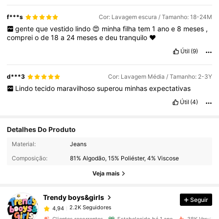
f***s
Cor: Lavagem escura / Tamanho: 18-24M
gente
que
vestido
lindo
😍
minha
filha
tem
1
ano
e
8
meses
,
comprei
o
de
18
a
24
meses
e
deu
tranquilo
❤️
Útil
(9)
d***3
Cor: Lavagem Média / Tamanho: 2-3Y
Lindo
tecido
maravilhoso
superou
minhas
expectativas
Útil
(4)
Detalhes Do Produto
2.2K Seguidores
4,94
Material:
Jeans
Composição:
81% Algodão, 15% Poliéster, 4% Viscose
2.2K Seguidores
4,94
Veja mais
Trendy boys&girls
Seguir
2.2K Seguidores
4,94
j***6
pago
1 dia atrás