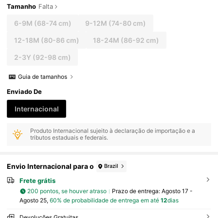
Tamanho
Falta
6-9M
(68-74 cm)
9-12M
(74-80 cm)
12-18M
(80-86 cm)
18-24M
(86-92 cm)
2-3Y
(92-98 cm)
Guia de tamanhos
Enviado De
Internacional
Produto Internacional sujeito à declaração de importação e a
tributos estaduais e federais.
Envio Internacional para o
Brazil
Frete grátis
200 pontos, se houver atraso
Prazo de entrega:
Agosto 17 -
Agosto 25,
60% de probabilidade de entrega em até
12
dias
Devoluções Gratuitas