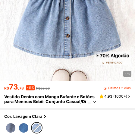
1/8
73
-11%
Últimos 2 dias
R$
,78
R$82,90
Vestido Denim com Manga Bufante e Botões
4,93
(
1000+
)
para Meninas Bebê, Conjunto Casual/Di
ário/Festa para Meninas Bebê, Adequad
o como Presente
Cor: Lavagem Clara