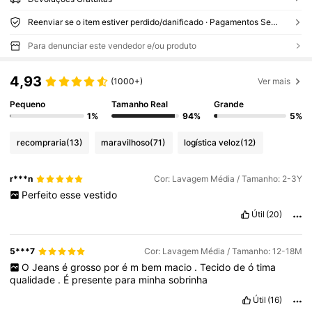
Reenviar se o item estiver perdido/danificado · Pagamentos Seguros · Proteção de privacidade
Para denunciar este vendedor e/ou produto
4,93
(1000+)
Ver mais
Pequeno
Tamanho Real
Grande
1%
94%
5%
recompraria
(13)
maravilhoso
(71)
logística veloz
(12)
r***n
Cor: Lavagem Média / Tamanho: 2-3Y
Perfeito
esse
vestido
Útil
(20)
5***7
Cor: Lavagem Média / Tamanho: 12-18M
O
Jeans
é
grosso
por
é
m
bem
macio
.
Tecido
de
ó
tima
qualidade
.
É
presente
para
minha
sobrinha
Útil
(16)