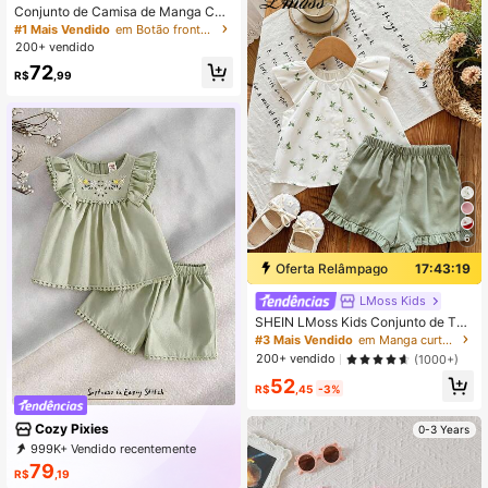
Deslocamento Diário, Conjunto Min
Conjunto de Camisa de Manga Curt
imalista Pastoral Fofo de 3 Peças
a com Gola e Shorts Casuais de Cor
#1 Mais Vendido
em Botão frontal Camisa coordenada para bebês meni
Sólida para Meninas Bebê, com List
200+ vendido
ras e Bordado Floral, Adequado par
72
a Uso Externo
R$
,99
6
Oferta Relâmpago
17:43:16
LMoss Kids
SHEIN LMoss Kids Conjunto de Top
de Manga Curta com Bordado Flora
#3 Mais Vendido
em Manga curta Camisa coordenada para bebês menina
l e Shorts Verdes para Bebê Recém
200+ vendido
(1000+)
-Nascida, Verão
52
R$
,45
-3%
Cozy Pixies
0-3 Years
999K+ Vendido recentemente
999K+ Compra recorrente
79
R$
,19
1.7M Assinatura