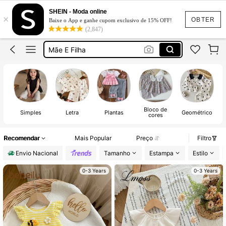
Cozy Pixies
SHEIN - Moda online
×
Cozy Pixies Menina
OBTER
Baixe o App e ganhe cupom exclusivo de 15% OFF!
(2,847)
Mãe E Filha
Milon
Milon Bebe Menina
Cozy Pixies
Bloco de
Simples
Letra
Plantas
Geométrico
cores
Recomendar
Mais Popular
Preço
Filtro
Envio Nacional
Tamanho
Estampa
Estilo
0-3 Years
0-3 Years