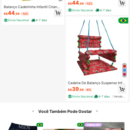
De Madeira Balançar Rede Bebê
44
R$
,99
-12%
Balanço Cadeirinha Infantil Criança
Envio Nacional
4-7 dias
De Madeira Balançar Rede Bebê
44
R$
,99
-12%
Envio Nacional
4-7 dias
Cadeira De Balanço Suspenso Infa
ntil Tecido E Madeira Berço Parquin
39
R$
,99
-9%
ho 80cm
Envio Nacional
4-7 dias
Vendedor Indicado
Você Também Pode Gostar