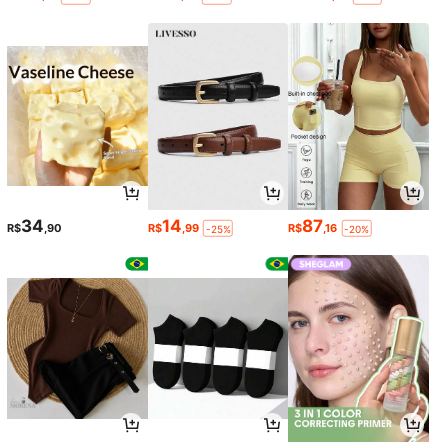
34
14
87
R$
,90
R$
,99
R$
,16
-25%
-20%