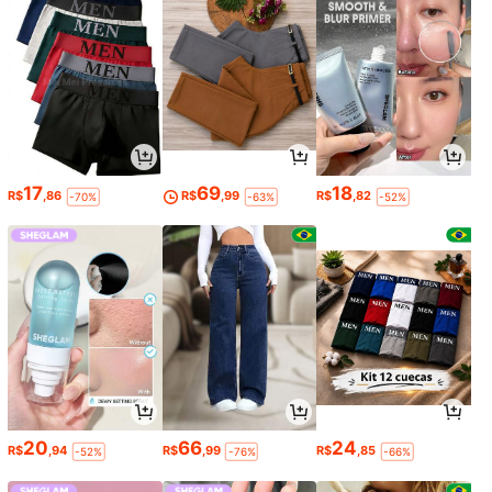
17
69
18
R$
,86
R$
,99
R$
,82
-70%
-63%
-52%
20
66
24
R$
,94
R$
,99
R$
,85
-52%
-76%
-66%