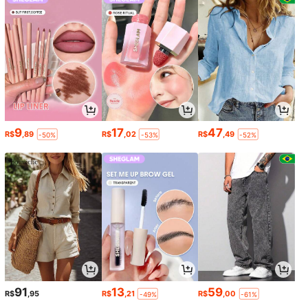
9
17
47
R$
,89
R$
,02
R$
,49
-50%
-53%
-52%
91
13
59
R$
,95
R$
,21
R$
,00
-49%
-61%