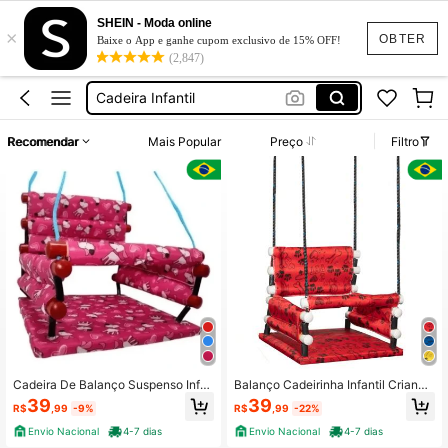
Cadeira Para Penteadeira
SHEIN - Moda online
×
Cadeira De Balanço
OBTER
Baixe o App e ganhe cupom exclusivo de 15% OFF!
(2,847)
Cadeira Infantil
Puff
Puff Para Penteadeira
Recomendar
Mais Popular
Preço
Filtro
Cadeira Para Penteadeira
Cadeira De Balanço
Cadeira De Balanço Suspenso Infa
Balanço Cadeirinha Infantil Criança
ntil Tecido E Madeira Berço Parquin
De Madeira Balançar Rede Bebê
39
39
R$
,99
-9%
R$
,99
-22%
ho 80cm
Envio Nacional
4-7 dias
Envio Nacional
4-7 dias