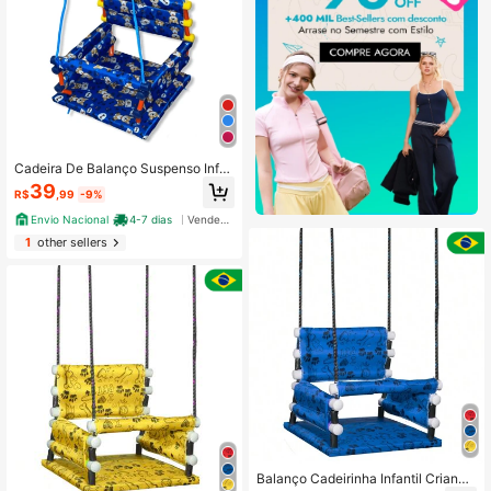
Cadeira De Balanço Suspenso Infa
ntil Tecido E Madeira Berço Parquin
39
R$
,99
-9%
ho 80cm
Envio Nacional
4-7 dias
Vendedor Indicado
1
other sellers
Balanço Cadeirinha Infantil Criança