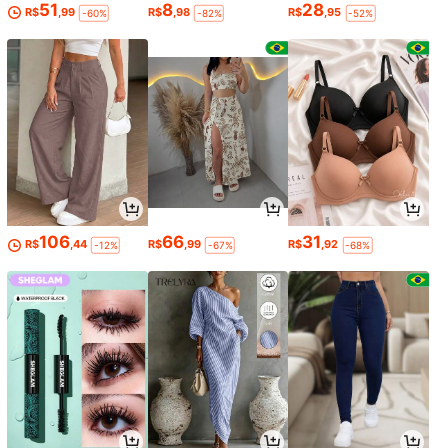
51
8
28
R$
,99
R$
,98
R$
,95
-60%
-82%
-52%
106
66
31
R$
,44
R$
,99
R$
,92
-12%
-67%
-68%