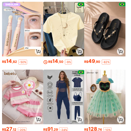
14
14
49
R$
,82
R$
,50
R$
,90
-50%
-9%
-62%
27
91
128
R$
,12
R$
,29
R$
,74
-20%
-24%
-10%