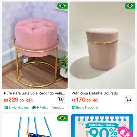
Pufe Para Sala Loja Redondo Velud
Puff Rosa Detalhe Dourado
o Barato Direto De Fábrica Puff Dec
229
170
R$
,00
-21%
R$
,00
-6%
orativo Luxo Macio Camarin Loja S
ala de estar Clinicas para quarto inf
Envio Nacional
4-7 dias
Vendedor Indicado
Envio Nacional
antil