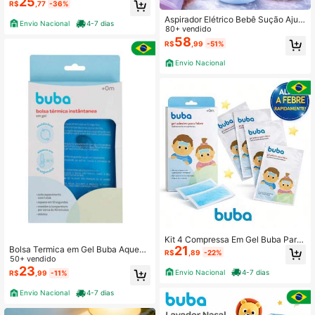
25
R$
,77
-36%
Aspirador Elétrico Bebê Sução Ajust
Envio Nacional
4-7 dias
ável Com Luzes Calmantes E Músic
80+ vendido
a Silencioso Recarregável Alívio Im
58
R$
,99
-51%
ediato
Envio Nacional
Kit 4 Compressa Em Gel Buba Para
21
aliviar a febre Compressa refrescan
Bolsa Termica em Gel Buba Aqueci
R$
,89
-22%
te buba
mento Instantâneo Alivio de Cólica
50+ vendido
e Dores Adulto e Infantil
23
Envio Nacional
4-7 dias
R$
,99
-11%
Envio Nacional
4-7 dias