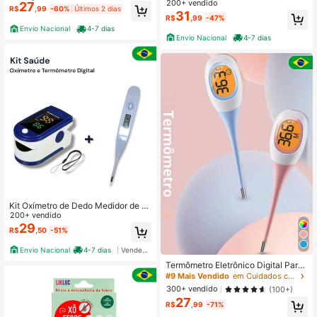
200+ vendido
27
do Bebê Recém Nascido 13pçs
R$
,99
-60%
Últimos 2 dias
31
R$
,99
-47%
Envio Nacional
4-7 dias
Envio Nacional
4-7 dias
Kit Oxímetro de Dedo Medidor de S
aturação + Termômetro Digital Tem
200+ vendido
peratura
29
R$
,50
-51%
Envio Nacional
4-7 dias
Vendedor Indicado
Termômetro Eletrônico Digital Para
Bebês – Medição Rápida Em 8 Segu
#9 Mais Vendido
em Cuidados com a saúde do bebê
ndos
300+ vendido
(100+)
27
R$
,99
-71%