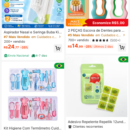
Economize R$5,00
2 PEÇAS Escova de Dentes para Cr
Aspirador Nasal e Seringa Buba Kit
ianças de 0 a 3 anos | Cerdas Maci
#5 Mais Vendido
em Cuidados com a saúde do bebê
Lavador Nasal Alivio Coriza Bebê
#7 Mais Vendido
em Cuidados com a saúde do bebê
as Redondas com Cabo Mastigável
700+ vendido
(500+)
200+ vendido
14
24
R$
,99
-25%
Últimos 2 dias
R$
,77
-35%
Envio Nacional
4-7 dias
Adesivo Repelente Repellik 12und
Contra picada Inseto Likluc sapinho
Clientes recorrentes
Kit Higiene Com Termômetro Cuida
mosquito dengue pernilongo