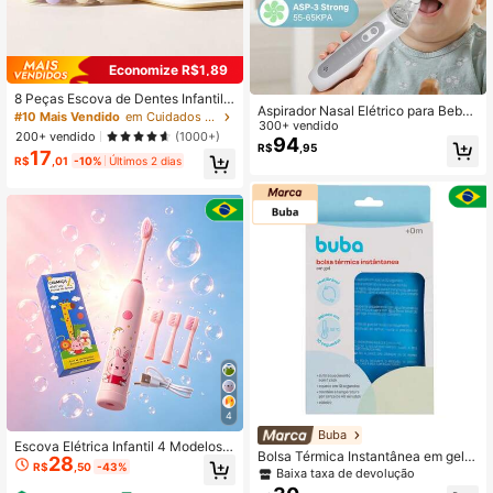
Economize R$1,89
8 Peças Escova de Dentes Infantil c
Aspirador Nasal Elétrico para Bebê
om Estampa de Animais, Cerdas Ma
#10 Mais Vendido
em Cuidados com a saúde do bebê
s, Dispositivo de Sucção Nasal Rec
300+ vendido
cias para Proteção da Gengiva, Ade
200+ vendido
(1000+)
arregável com Potência de Sucção
94
quada para Bebês e Crianças Pequ
R$
,95
17
e Música Ajustável, Inclui 3 Pontas
enas, Decorações de Cabeça de An
R$
,01
-10%
Últimos 2 dias
de Silicone Macias
imais Intercambiáveis
4
Buba
Escova Elétrica Infantil 4 Modelos A
Bolsa Térmica Instantânea em gel A
28
nimais USB Recarregável Bateria Fi
R$
,50
-43%
uto Aquecimento Cólicas Dores Bu
Baixa taxa de devolução
xa 4 Cabeças Troca Cerda Macia
ba