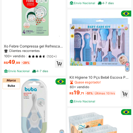
Envio Nacional
4-7 dias
Xo Febre Compressa gel Refrescant
e Febre Vacina Likluc 4 Unidades d
Clientes recorrentes
or batida injeção alívio Criança
100+ vendido
(100+)
49
R$
,99
-29%
Envio Nacional
4-7 dias
Kit Higiene 10 Pçs Bebê Escova Pe
nte Termômetro Tesoura
Quase esgotado!
60+ vendido
19
R$
,71
-51%
Últimas 10 hrs
Envio Nacional