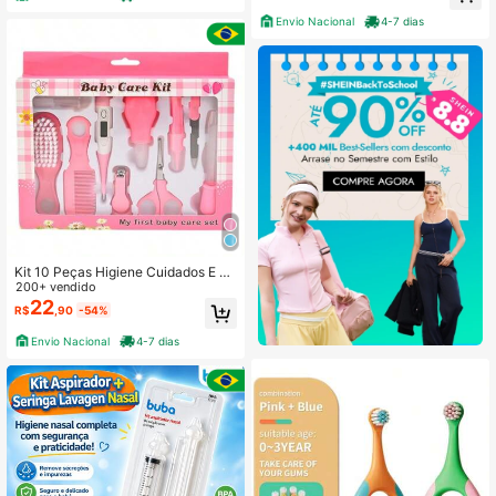
Envio Nacional
4-7 dias
Kit 10 Peças Higiene Cuidados E Sa
úde Bebê Recém Nascido
200+ vendido
22
R$
,90
-54%
Envio Nacional
4-7 dias