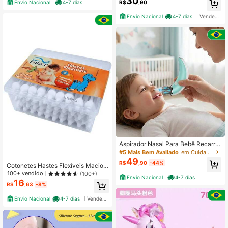
30
Envio Nacional
4-7 dias
R$
,90
Envio Nacional
4-7 dias
Vendedor Indicado
Aspirador Nasal Para Bebê Recarre
gável Sucção c/ Bico de Silicone 5
#5 Mais Bem Avaliado
em Cuidados com a saúde do bebê
Velocidades
49
R$
,90
-44%
Cotonetes Hastes Flexíveis Macio
Recém Nascido - Enlace - 50 Unid
100+ vendido
(100+)
Envio Nacional
4-7 dias
ades
16
R$
,63
-8%
Envio Nacional
4-7 dias
Vendedor Indicado