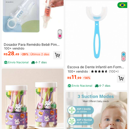
Dosador Para Remédio Bebê Pimpo
lho Enxoval
100+ vendido
28
R$
,49
-29%
Últimos 2 dias
Envio Nacional
4-7 dias
Escova de Dente Infantil em Format
o U Aprendizado e Higiene 360° Ce
100+ vendido
(100+)
rdas Macias Crianças e Bebês
11
R$
,99
-14%
Envio Nacional
4-7 dias