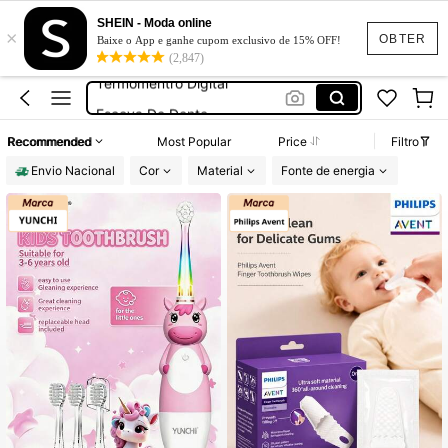
Bebê
SHEIN - Moda online
×
Buba
OBTER
Baixe o App e ganhe cupom exclusivo de 15% OFF!
(2,847)
Termomentro Digital
Escova De Dente
Bebe
Recommended
Most Popular
Price
Filtro
Bebê
Envio Nacional
Cor
Material
Fonte de energia
Buba