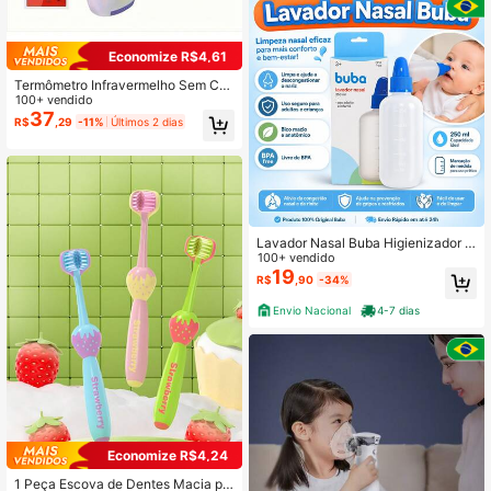
Economize R$4,61
Termômetro Infravermelho Sem Co
ntato MAMIJOY com Visor LED Gra
100+ vendido
nde (Baterias Não Incluídas), Ideal p
37
R$
,29
-11%
Últimos 2 dias
ara Presente de Ação de Graças
Lavador Nasal Buba Higienizador B
ebê Infantil Adulto
100+ vendido
19
R$
,90
-34%
Envio Nacional
4-7 dias
Economize R$4,24
1 Peça Escova de Dentes Macia pa