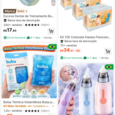
Buba
Escova Dental de Treinamento Bub
a Primeiros Dentinhos
Baixa taxa de devolução
200+ vendido
(100+)
17
R$
,90
Kit 150 Cotonete Hastes Flexíveis
Envio Nacional
4-7 dias
Vendedor Indicado
Macio Recém Nascido - Enlace - 5
Baixa taxa de devolução
0 Un Cada Total 150 Un
70+ vendido
34
R$
,91
-3%
Envio Nacional
4-7 dias
Vendedor Indicado
Bolsa Térmica Instantânea Buba pa
ra Cólica de Bebê Infantil em Gel Re
#3 Mais Vendido
em Cuidados com a saúde do bebê
utilizável
1,2k+ vendido
(100+)