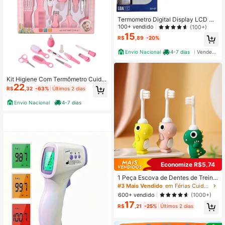
Termometro Digital Display LCD De
sligamento Automatico Rapida Med
100+ vendido
(100+)
ição
15
R$
,89
-20%
Envio Nacional
4-7 dias
Vendedor Indicado
Kit Higiene Com Termômetro Cuida
22
do Bebê Recém Nascido 10pçs
R$
,32
-63%
Últimos 2 dias
Envio Nacional
4-7 dias
Economize R$5,74
1 Peça Escova de Dentes de Treina
mento para Bebês, Ultra Macia e Fi
#3 Mais Vendido
em Férias Cuidados com o bebê
na, Não Machuca as Gengivas, Lim
600+ vendido
(1000+)
pa a Boca e a Língua, Escova de De
17
ntes Manual para Crianças de 1 a 3
R$
,21
-25%
Últimos 2 dias
Anos