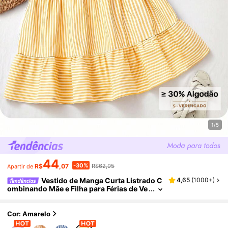
1/5
44
-30%
R$
,07
R$62,95
Apartir de
Vestido de Manga Curta Listrado C
4,65
(
1000+
)
ombinando Mãe e Filha para Férias de Ve
rão da Bebê Menina
Cor: Amarelo