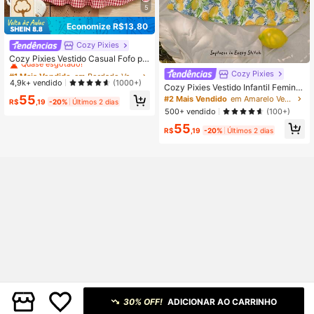
5
Economize R$13,80
Cozy Pixies
#1 Mais Vendido
em Bordado Vestidos De Bebê Meninas
Quase esgotado!
Cozy Pixies Vestido Casual Fofo pa
ra Meninas Bebês com Gola Franzi
#1 Mais Vendido
#1 Mais Vendido
em Bordado Vestidos De Bebê Meninas
em Bordado Vestidos De Bebê Meninas
Cozy Pixies
da Colorblock, Estampa Xadrez e M
Quase esgotado!
Quase esgotado!
4,9k+ vendido
(1000+)
Cozy Pixies Vestido Infantil Feminin
anga Bufante
#1 Mais Vendido
em Bordado Vestidos De Bebê Meninas
o com Estampa Floral, Recorte Colo
55
#2 Mais Vendido
em Amarelo Vestidos De Bebê Meninas
R$
,19
-20%
Últimos 2 dias
rido, Bainha Franzida e Cintura Mar
Quase esgotado!
500+ vendido
(100+)
cada
55
R$
,19
-20%
Últimos 2 dias
30% OFF!
ADICIONAR AO CARRINHO