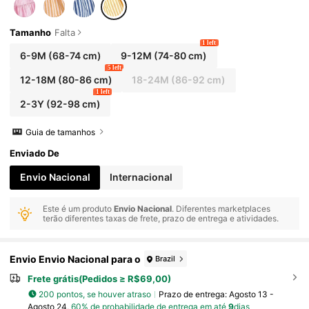
Tamanho
Falta
1 left
6-9M
(68-74 cm)
9-12M
(74-80 cm)
5 left
12-18M
(80-86 cm)
18-24M
(86-92 cm)
1 left
2-3Y
(92-98 cm)
Guia de tamanhos
Enviado De
Envio Nacional
Internacional
Este é um produto
Envio Nacional
. Diferentes marketplaces
terão diferentes taxas de frete, prazo de entrega e atividades.
Envio Envio Nacional para o
Brazil
Frete grátis(Pedidos ≥ R$69,00)
200 pontos, se houver atraso
Prazo de entrega:
Agosto 13 -
Agosto 24,
60% de probabilidade de entrega em até
9
dias