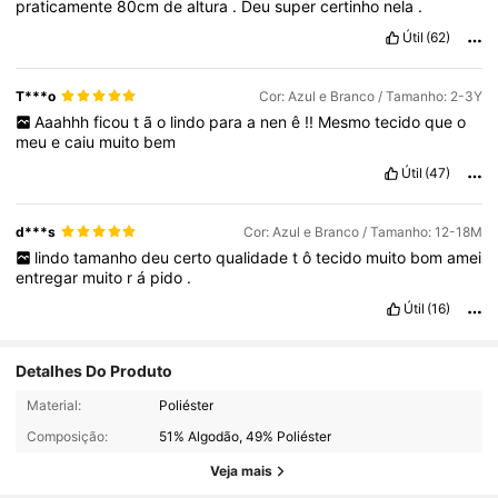
praticamente
80cm
de
altura
.
Deu
super
certinho
nela
.
Útil
(62)
T***o
Cor: Azul e Branco / Tamanho: 2-3Y
Aaahhh
ficou
t
ã
o
lindo
para
a
nen
ê
!!
Mesmo
tecido
que
o
meu
e
caiu
muito
bem
Útil
(47)
d***s
Cor: Azul e Branco / Tamanho: 12-18M
lindo
tamanho
deu
certo
qualidade
t
ô
tecido
muito
bom
amei
entregar
muito
r
á
pido
.
Útil
(16)
Detalhes Do Produto
509K Seguidores
4,90
Material:
Poliéster
Composição:
51% Algodão, 49% Poliéster
509K Seguidores
4,90
Veja mais