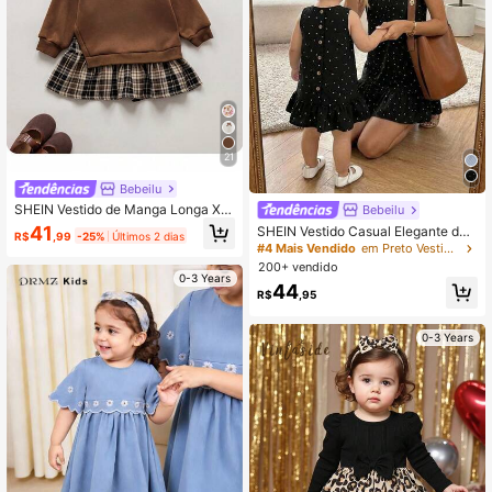
21
Bebeilu
SHEIN Vestido de Manga Longa Xa
Bebeilu
drez Patchwork Tricotado Marrom
41
SHEIN Vestido Casual Elegante de
R$
,99
-25%
Últimos 2 dias
Fofo para Bebê Menina, Outono e In
Bolinhas Pretas Sem Mangas com
#4 Mais Vendido
em Preto Vestidos De Bebê Meninas
verno
Babado na Barra para Bebê Menina
200+ vendido
0-3 Years
44
R$
,95
0-3 Years