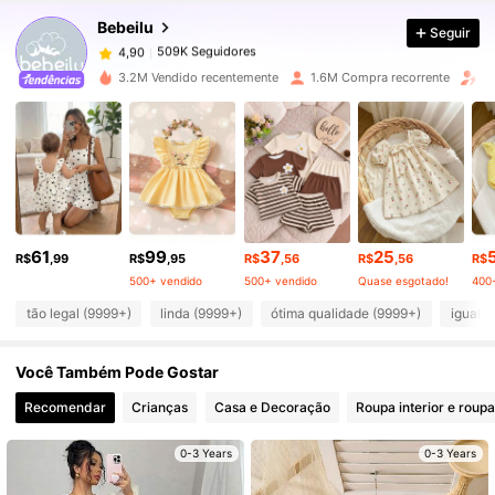
Bebeilu
Seguir
509K Seguidores
4,90
f***2
pago
1 dia atrás
3.2M Vendido recentemente
1.6M Compra recorrente
Au
509K Seguidores
4,90
509K Seguidores
4,90
509K Seguidores
4,90
61
99
37
25
R$
,99
R$
,95
R$
,56
R$
,56
R$
500+ vendido
500+ vendido
Quase esgotado!
400
509K Seguidores
4,90
tão legal (9999+)
linda (9999+)
ótima qualidade (9999+)
igual a
Você Também Pode Gostar
509K Seguidores
4,90
Recomendar
Crianças
Casa e Decoração
Roupa interior e roup
509K Seguidores
4,90
0-3 Years
0-3 Years