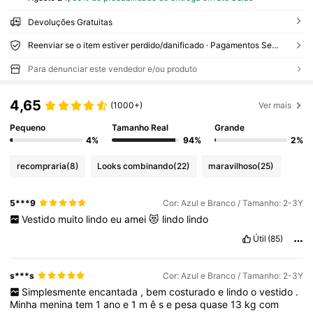
Devoluções Gratuitas
Reenviar se o item estiver perdido/danificado · Pagamentos Seguros · Proteção de privacidade
Para denunciar este vendedor e/ou produto
4,65
(1000+)
Ver mais
Pequeno
Tamanho Real
Grande
4%
94%
2%
recompraria
(8)
Looks combinando
(22)
maravilhoso
(25)
5***9
Cor: Azul e Branco / Tamanho: 2-3Y
Vestido
muito
lindo
eu
amei
😻
lindo
lindo
Útil
(85)
s***s
Cor: Azul e Branco / Tamanho: 2-3Y
Simplesmente
encantada
,
bem
costurado
e
lindo
o
vestido
.
Minha
menina
tem
1
ano
e
1
m
ê
s
e
pesa
quase
13
kg
com