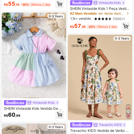
#2 Mais Vendido
em Bordado Vestidos De Bebê Meninas
Vintaside Kids
55
R$
,19
-20%
Últimos 2 dias
Quase esgotado!
SHEIN Vintaside Kids 1 Peça Vestid
o Casual Bordado para Meninas Be
#2 Mais Vendido
em Verde Vestidos De Bebê Meninas
0-3 Years
bê, Primavera/Outono, Estilo Elegan
1,1k+ vendido
(1000+)
te Mori
57
R$
,56
-20%
Últimos 2 dias
0-3 Years
Vintaside Kids
SHEIN Vintaside Kids Vestido De Ca
misa Com Babado E Manga Asmétri
60
R$
,99
ca Em Cor Bloco E Estampa Listrad
a Para Bebê Menina, Com Saco De
Travachic KIDS
Acessórios
0-3 Years
Travachic KIDS Vestido de Verão pa