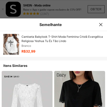
SHEIN - Moda online
×
OBTER
Baixe o App e ganhe cupom exclusivo de 15% OFF!
(2,847)
Semelhante
Camiseta Babylook T-Shirt Moda Feminina Cristã Evangélica
Religiosa Yeshua Tu És Tão Lindo
Branco
R$32,99
Itens Similares