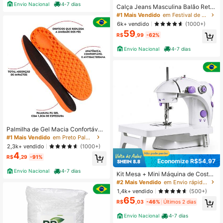
Envio Nacional
4-7 dias
Calça Jeans Masculina Balão Reto
Baggy Premium Streetwear Oversiz
#1 Mais Vendido
em Festival de casamento Calça Jeans Masculina
ed Rapper Ganga Estilo Skatista Fol
6k+ vendido
(1000+)
gadas
59
R$
,99
-62%
Envio Nacional
4-7 dias
Palmilha de Gel Macia Confortável
Masculina e Feminina Tênis Bota S
#1 Mais Vendido
em Preto Palmilha
apato
2,3k+ vendido
(1000+)
4
R$
,29
-91%
Economize R$54,97
Envio Nacional
4-7 dias
Kit Mesa + Mini Máquina de Costur
a Elétrica Portátil Bivolt
#2 Mais Vendido
em Envio rápido Máquinas de costura
1,4k+ vendido
(500+)
65
R$
,03
-46%
Últimos 2 dias
Envio Nacional
4-7 dias