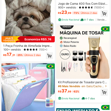
Jogo de Cama 400 fios Com Elástic
o Padrão Hotel Solteiro Casal Quee
900+ vendido
(1000+)
n King
23
R$
,99
-73%
Últimos 2 dias
Envio Nacional
4-7 dias
Vendedor Indicado
Economize R$5,74
1 Peça Fronha de Almofada Impress
a em Poliéster Festiva de Impressão
100+ vendido
(100+)
Única - 1 Peça Design Suave de Sh
17
R$
,21
-25%
Últimos 2 dias
ih Tzu para Decoração Doméstica
(Sem Enchimento de Almofada), De
coração de Outono, Decoração de
Outono, Decoração de Quarto
Kit Profissional de Tosador para Cã
es - Máquina de Corte de Pelos par
#6 Mais Vendido
em Gato/Cachorro Removedor de pelos de animais
a Pets (11 Peças) - Inclui Pentes e
37
R$
,99
-62%
Acessórios
Envio Nacional
4-7 dias