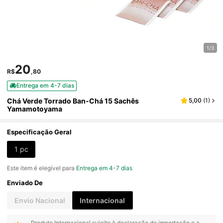
1/3
20
R$
,80
Entrega em 4-7 dias
Chá Verde Torrado Ban-Chá 15 Sachês
5,00
(
1
)
Yamamotoyama
Especificação Geral
1 pc
Este item é elegível para
Entrega em 4-7 dias
Enviado De
Envio Nacional
Internacional
Produto Internacional sujeito à declaração de importação e a