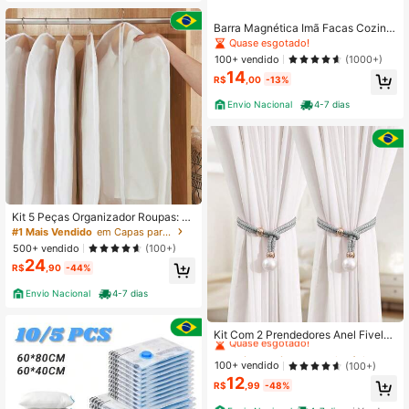
Barra Magnética Imã Facas Cozinh
a Churrasqueira 33cm
Quase esgotado!
100+ vendido
(1000+)
14
R$
,00
-13%
Envio Nacional
4-7 dias
Kit 5 Peças Organizador Roupas: Tr
anslúcido com Tampa Protetora, Ide
#1 Mais Vendido
em Capas para roupas
al para Casaco, Terno e Saco
500+ vendido
(100+)
24
R$
,90
-44%
Envio Nacional
4-7 dias
#5 Mais Vendido
em Envio rápido Acessórios decorativos para cortin
Quase esgotado!
Kit Com 2 Prendedores Anel Fivela
Fixo Para Cortina Pérola Enfeite De
#5 Mais Vendido
#5 Mais Vendido
em Envio rápido Acessórios decorativos para cortin
em Envio rápido Acessórios decorativos para cortin
corativo
Quase esgotado!
Quase esgotado!
100+ vendido
(100+)
12
#5 Mais Vendido
em Envio rápido Acessórios decorativos para cortin
R$
,99
-48%
Quase esgotado!