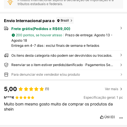
tributos estaduais e federais.
Envio Internacional para o
Brazil
Frete grátis(Pedidos ≥ R$69,00)
200 pontos, se houver atraso
Prazo de entrega:
Agosto 13 -
Agosto 18
Entrega em 4-7 dias : exclui finais de semana e feriados
Os itens desta categoria não podem ser devolvidos ou trocados.
Reenviar se o item estiver perdido/danificado · Pagamentos Seguros · Proteção de privacidade
Para denunciar este vendedor e/ou produto
5,00
(1)
Ver mais
h***4
Especificação geral: 1 pc
Muito
bom
mesmo
gosto
muito
de
comprar
os
produtos
da
shein
Útil
(0)