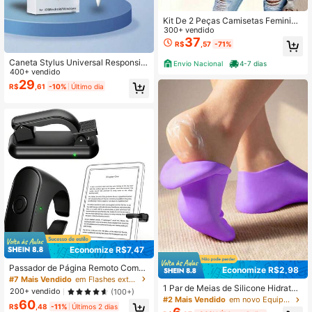
Kit De 2 Peças Camisetas Feminina
s Lisas Oversized 100% Algodão C
300+ vendido
amisa Malha Premium Blusa Casual
37
R$
,57
-71%
Básica
Caneta Stylus Universal Responsiv
Envio Nacional
4-7 dias
a, Adequada para Tablets, Smartph
400+ vendido
ones, Compatível com iOS, Android,
29
R$
,61
-10%
Último dia
para Desenho, Jogos e Escrita em 2
018 e Posteriormente, Alta Precisão
Economize R$7,47
Passador de Página Remoto Compa
Economize R$2,98
tível com Kindle Paperwhite Oasis
#7 Mais Vendido
em Flashes externos para celular e luzes para self
Scribe Leitores de E-Book e Tablet
1 Par de Meias de Silicone Hidratan
200+ vendido
(100+)
s, para Ler Romances, Gravar Vídeo
tes para Cuidados com os Pés, Mac
#2 Mais Vendido
em novo Equipamento de proteção diária
60
s e Fotos, Disparo Remoto, 2pcs/1 P
R$
,48
-11%
Últimos 2 dias
ias e Elásticas, Removedoras de Pel