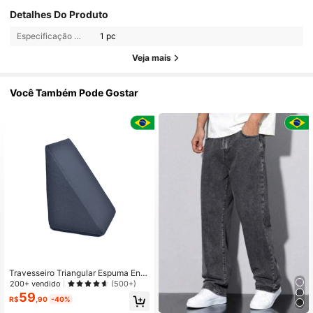
Detalhes Do Produto
Especificação geral:
1 pc
Veja mais
Você Também Pode Gostar
Travesseiro Triangular Espuma Enc
osto Adulto Apoio Costas Repouso
200+ vendido
(500+)
Leitura Preto
59
R$
,90
-40%