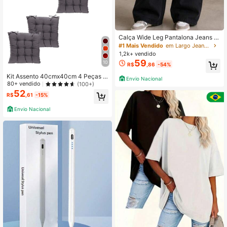
Calça Wide Leg Pantalona Jeans F
eminina Cintura Alta Levanta Bumb
#1 Mais Vendido
em Largo Jeans Plus Size
um PLUS Size TAM 36 AO 54
1,2k+ vendido
59
10
R$
,86
-54%
Kit Assento 40cmx40cm 4 Peças F
Envio Nacional
uton Oxford Liso
80+ vendido
(100+)
52
R$
,61
-15%
Envio Nacional