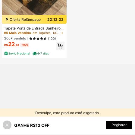
Oferta Relâmpago
22:12:20
Tapete Porta de Entrada Banheiro 5
5x35 Antiderrapante Mona Lisa
#9 Mais Vendido
em Tapetes, Tapetes e Protetores
200+ vendido
(100)
22
R$
,41
-25%
Envio Nacional
4-7 dias
Desculpe, este produto está esgotado.
GANHE R$12 OFF
SEMELHANTE
Registrar