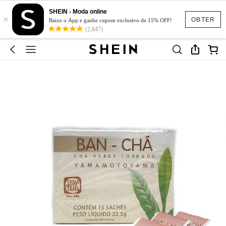
SHEIN - Moda online
×
OBTER
Baixe o App e ganhe cupom exclusivo de 15% OFF!
(2,847)