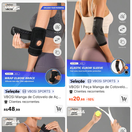
VBOSi SPORTS
VBOSI 1 Peça Manga de Cotovelo E
lástica e Respirável Unissex, Adequ
VBOSi SPORTS
Clientes recorrentes
ada para Esportes como Badminton,
VBOSI Manga de Cotovelo de Aço
20
Basquete, Pesca, Fitness
R$
,66
-10%
Ajustável, Unissex, Adequada para
Clientes recorrentes
Academia, Acessório de Fitness Ide
48
al da Coderas
R$
,99