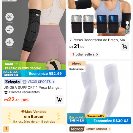
2 Peças Recortador de Braço, Man
gas de Sauna para Suor Femininas,
21
R$
,99
Embalagens Modeladoras de Braço,
Conjunto de Treinador de Braço Ac
1
other sellers
essórios para Academia Coderas
Economize R$2,49
VBOSi SPORTS
JINGBA SUPPORT 1 Peça Manga d
e Cotovelo Respirável Unissex, Ade
Clientes recorrentes
quada para Levantamento de Peso,
22
Basquete e Uso Diário
R$
,46
-10%
Mais Vendido
em Barcer
Economize R$30,03
1k+ usuários deram 5 estrelas
1
Under Armour