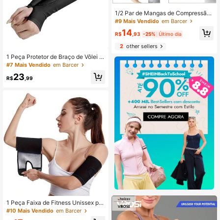
1/2 Par de Mangas de Compressão
para Braço, Mangas Emagrecedora
#9 Mais Vendido
em Barcer
s para Cotovelo e Pulso, Mangas de
14
Pressão para Braço, Mangas de Iog
R$
,93
-25%
Último dia
a, Mangas para Panturrilha e Braço,
2
other sellers
Faixas Elásticas para Pulso, Trama
Texturizada Especial, Mangas Ema
1 Peça Protetor de Braço de Vôlei U
grecedoras e Modeladoras para Mu
nissex Equipamento de Proteção Es
#7 Mais Vendido
em Barcer
lheres, Para Correção Corporal, Co
portiva
nfortáveis e Invisíveis
23
R$
,99
1 Peça Faixa de Fitness Unissex par
a Braço, Manga de Braço com Reve
#10 Mais Vendido
em Barcer
stimento de Sauna Prateado, Equip