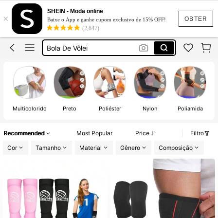
Manguito Masculino
SHEIN - Moda online
×
Vôlei
OBTER
Baixe o App e ganhe cupom exclusivo de 15% OFF!
(2,847)
Manguito Vôlei
Bola De Vôlei
Joelheira De Vôlei
Manguito Masculino
Vôlei
Multicolorido
Preto
Poliéster
Nylon
Poliamida
Recommended
Most Popular
Price
Filtro
Cor
Tamanho
Material
Gênero
Composição