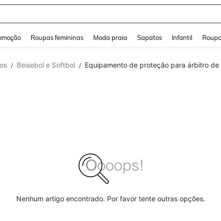
and down arrow keys to navigate search Buscas recentes and Pesquisar e Encontr
omoção
Roupas femininas
Moda praia
Sapatos
Infantil
Roupa
vos
Beisebol e Softbol
Equipamento de proteção para árbitro de 
/
/
Nenhum artigo encontrado. Por favor tente outras opções.