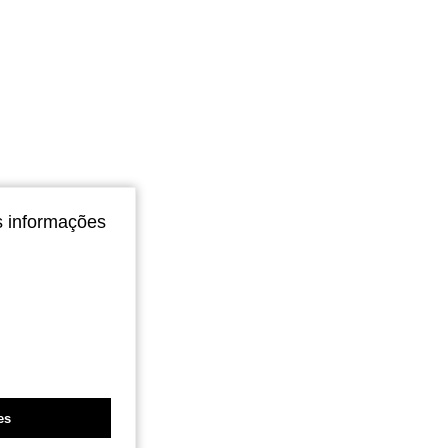
s informações
es