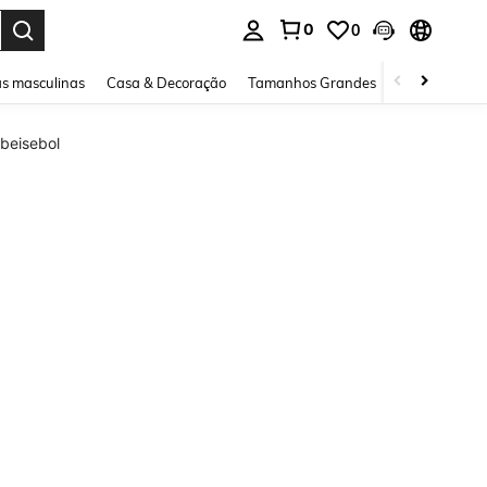
0
0
ar. Press Enter to select.
s masculinas
Casa & Decoração
Tamanhos Grandes
Joias e acessó
beisebol