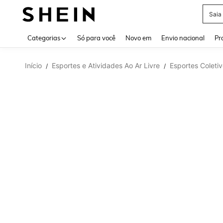
Saia
Use up 
Categorias
Só para você
Novo em
Envio nacional
Pr
Início
Esportes e Atividades Ao Ar Livre
Esportes Coleti
/
/