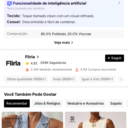
Funcionalidade de inteligência artificial
Texto baseado em detalhes
Tecido:
Toque tramado clean com um visual refinado.
Casual:
Descontraído e fácil de combinar.
659K Seguidores
4,92
Composição:
80.0% Poliéster, 20.0% Viscose
Veja mais
659K Seguidores
4,92
Flirla
Seguir
659K Seguidores
4,92
2.4M Vendido recentemente
4.1M Compra recorrente
ótima qualidade (9999+)
linda (9999+)
igual a foto (9999+)
suav
659K Seguidores
4,92
Você Também Pode Gostar
659K Seguidores
4,92
Recomendar
Jóias & Relógios
Vestuário e Acessórios
Sapato
659K Seguidores
4,92