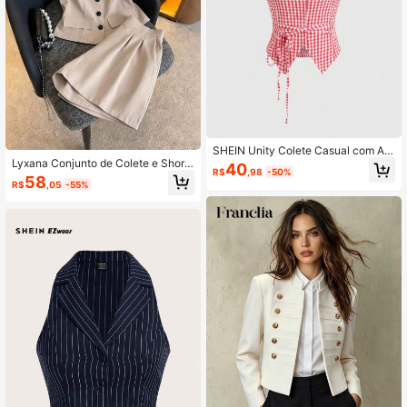
SHEIN Unity Colete Casual com Am
Lyxana Conjunto de Colete e Shorts
arração Frontal em Cinza
40
R$
,98
-50%
Elegante para Uso Diário, Primaver
58
R$
,05
-55%
a/Verão 2026, Feminino