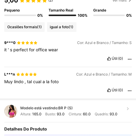
5,00
(2)
Ver mais
Pequeno
Tamanho Real
Grande
0%
100%
0%
Ocasiões formais
(1)
igual a foto
(1)
9***0
Cor: Azul e Branco / Tamanho: S
it
'
s
perfect
for
office
wear
Útil
(0)
L***n
Cor: Azul e Branco / Tamanho: M
Muy
lindo
,
tal
cual
a
la
foto
Útil
(0)
Modelo está vestindo:
BR P (S)
Altura:
165.0
Busto:
93.0
Cintura:
60.0
Quadris:
93.0
Detalhes Do Produto