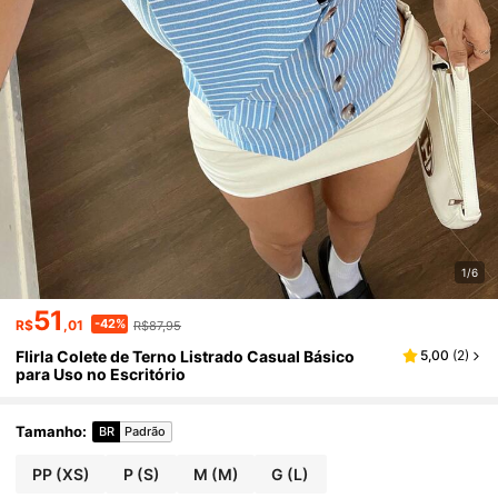
1/6
51
-42%
R$
,01
R$87,95
Flirla Colete de Terno Listrado Casual Básico
5,00
(
2
)
para Uso no Escritório
Tamanho
:
BR
Padrão
PP
(XS)
P
(S)
M
(M)
G
(L)