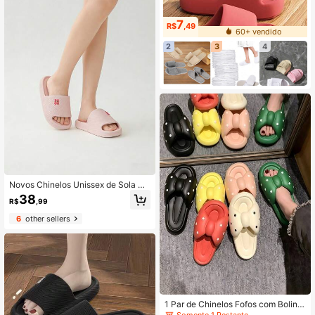
7
R$
,49
60+ vendido
2
3
4
Novos Chinelos Unissex de Sola Gr
ossa em EVA, Sapatos de Chuveiro
38
R$
,99
Antiderrapantes e de Secagem Rápi
da, Sandálias Leves para Banheiro I
6
other sellers
nterno/Externo, Slides Casuais para
Casais, SPA em Casa, Fitness, Praia
e Piscina, Sapatos de Caminhada U
ltra Confortáveis como Nuvens
1 Par de Chinelos Fofos com Bolinh
as de EVA, Sola Elevada Antiderrap