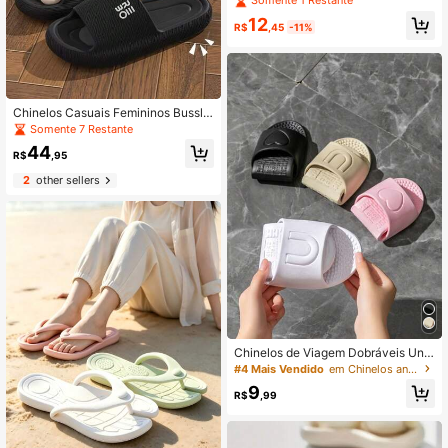
Somente 1 Restante
ante e Resistente ao Desgaste, Ade
12
quado para Casa, Banheiro, Praia, T
R$
,45
-11%
emporada de Volta às Aulas, Presen
te de Aniversário ou Abertura Escol
ar, Chinelos
Chinelos Casuais Femininos Bussli,
Chinelos de Banheiro Internos de V
Somente 7 Restante
erão Femininos, Sandálias Internas
44
Simples, Chinelos de Banheiro Anti
R$
,95
derrapantes, Chinelos Planos Leve
2
other sellers
s, Chinelos Femininos Confortáveis
com Bico Aberto, Sapatos Casuais
de Cor Sólida, Adequados para Qua
rto, Sala de Estar, Chuveiro, SPA, D
ormitório, Chinelos Femininos Maci
os e Fáceis de Calçar, Antiderrapan
tes, Minimalistas, Sola Macia, Conf
ortáveis, Leves
Chinelos de Viagem Dobráveis Unis
sex, Chinelos Leves para Banheiro I
#4 Mais Vendido
em Chinelos antiderrapantes para banheiro
nterno, Chinelos Portáteis para Chu
9
veiro, Chinelos de Banheiro Antiderr
R$
,99
apantes de Secagem Rápida, Chine
los de Massagem Dobráveis Unisse
x, Chinelos Portáteis Macios Antide