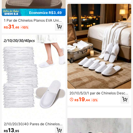
Economize R$3,49
1 Par de Chinelos Planos EVA Uniss
ex para Casal, Sandálias de Verão c
31
R$
,46
-10%
om Listras e Bico Aberto, Slides Cas
uais Minimalistas e Confortáveis, C
hinelos Multicoloridos de Grande C
apacidade Mais Vendidos, Sapatos
Leves Antifadiga Multifuncionais, A
dequados para Casa, Banheiro, Prai
a, Viagem, Deslocamento Diário, Fé
rias
20/10/5/3/1 par de Chinelos Descar
táveis, Chinelos Internos, Chinelos
19
R$
,44
-3%
de Pelúcia, Chinelos Descartáveis
de Hotel, Chinelos para Mulheres e
Homens para Viagens Aéreas, Quar
to de Hóspedes, Hotel, Suprimentos
de Hotel, Adequado para Viagens,
Hotel e Casa, Suprimentos de Volta
2/10/20/30/40 Pares de Chinelos D
às Aulas
escartáveis, Chinelos Internos Unis
13
R$
,95
sex, Chinelos Leves com Bico Fech