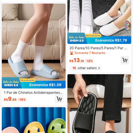
Macias e Antiderrapantes, Adequad
o em Casa, Dormitórios, Aluguel e H
os para Casa, Dormitório, Academi
otéis. São Unissex e um Item Essen
a, Piscina, Spa, Camping, Praia, Ch
cial no Verão.
uveiro de Hotel
Economize R$1,79
20 Pares/10 Pares/5 Pares/1 Par de
Chinelos Descartáveis Finos para H
Somente 7 Restante
otéis e Pousadas, Material de Tecid
13
o Não Tecido Respirável, Sola com
R$
,16
-12%
Padrão de Contas de Alta Densidad
15
other sellers
e, Design Antiderrapante, Espessur
a da Sola de 4mm, Adequado para
Hotéis, Pousadas e Hotéis Familiare
s
Economize R$1,09
1 Par de Chinelos Antiderrapantes
Unissex, com Suporte de Arco, Mat
9
R$
,86
-10%
erial Macio, Adequado para Casa, B
anheiro, Praia de Verão, Chinelos d
e Banheiro Grossos, Chinelos Intern
os Domésticos de Praia Antiderrapa
ntes e à Prova d'Água de Secagem
Rápida, Chinelos Abertos Internos D
omésticos Femininos, Chinelos de B
anheiro, Dormitório, Piscina