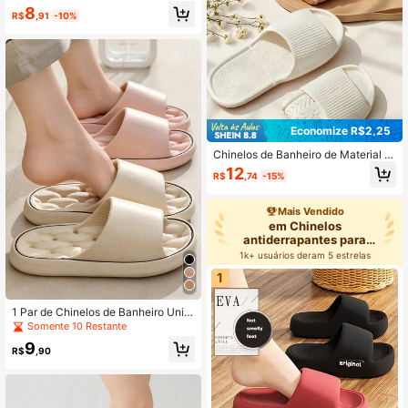
ado, Sola Macia e Grossa Confortá
8
vel, Adequado para Casa, Viagem,
R$
,91
-10%
Férias, Praia, Volta às Aulas, Pode S
er Usado como Presente de Anivers
ário, Chinelos de Banheiro
Economize R$2,25
Chinelos de Banheiro de Material E
VA, Chinelos Dobráveis Portáteis e
12
R$
,74
-15%
Silenciosos, Adequados para Casa,
Viagem, Hotel, Sala de Estar, Banhe
iro, Praia de Verão, Natação, Férias,
Mais Vendido
Camping, Macios e Confortáveis, C
em Chinelos
hinelos Femininos
antiderrapantes para
banheiro
1k+ usuários deram 5 estrelas
1
1 Par de Chinelos de Banheiro Unis
sex de Cor Sólida em EVA de Secag
Somente 10 Restante
em Rápida, com Furos de Drenage
9
m, Estilo Casal, Moda Minimalista V
R$
,90
ersátil, Sola Respirável com Massa
gem, Silencioso, Adequado para Pis
cina