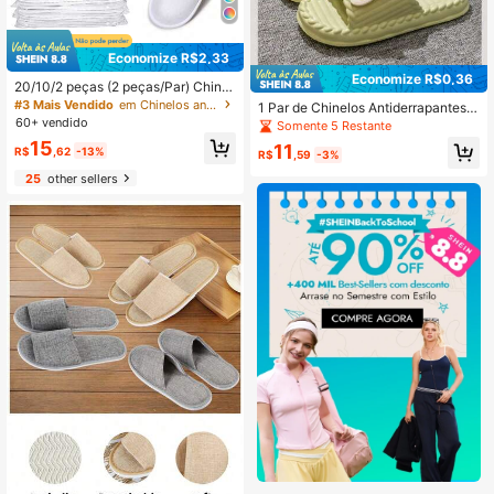
Economize R$2,33
Economize R$0,36
20/10/2 peças (2 peças/Par) Chinel
os Descartáveis, Chinelos Internos,
#3 Mais Vendido
em Chinelos antiderrapantes para banheiro
1 Par de Chinelos Antiderrapantes d
Chinelos de Pelúcia, Chinelos Desc
60+ vendido
e EVA com Bolinhas Verdes e Laço,
Somente 5 Restante
artáveis de Hotel, Chinelos para Mu
Fofo e Doce, Caminhada Silencios
15
lheres e Homens para Viagens Aére
11
R$
,62
-13%
a, Adequado para Praia, Banheiro o
R$
,59
-3%
as, Quarto de Hóspedes, Hotel, Sup
u Quarto, Presente Ideal para Vida e
25
other sellers
rimentos de Hotel, Utensílios Domé
m Dormitório e Temporada de Volta
sticos, Adequado para Viagem, Hot
às Aulas
el e Casa, Suprimentos de Volta às
Aulas