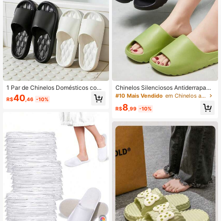
1 Par de Chinelos Domésticos com
Chinelos Silenciosos Antiderrapant
Palmilha de Padrão de Diamante e
es de EVA para Mulheres, Estilo Mai
#10 Mais Vendido
em Chinelos antiderrapantes para banheiro
40
R$
,46
-10%
m EVA, Sola Grossa de Cor Sólida A
s Vendido de 2026, Chinelos de Ban
8
ntiderrapante para Banheiro, Unisse
ho e Chuveiro de Verão para Volta à
R$
,99
-10%
x
s Aulas, Secagem Rápida, Sapatos
Domésticos Ultra Macios, Adequad
os para Yoga, Cozinha, Dormitório,
Escritório, Praia, Suporte de Arco R
espirável, Slip-On, Lavável em Máq
uina