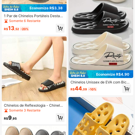
rrapantes, Chinelos Confortáveis de
Bico Aberto Duráveis, Adequados p
Economize R$3,38
ara Casa, Dormitório, Academia, Pis
cina, Spa, Camping, Praia, Chuveiro
1 Par de Chinelos Portáteis Destacá
de Hotel e Outros Cenários.
veis para Viagem, Cor Macaron Fre
Somente 6 Restante
sca, Confortáveis e Duráveis, Chine
13
los Antiderrapantes para Banheiro,
R$
,52
-20%
Adequados para Férias, Viagem à P
raia, Volta às Aulas, Sandálias Femi
ninas
Economize R$4,90
Chinelos Unissex de EVA com Bico
Aberto, Design Vazado, Palmilha M
44
R$
,09
-10%
acia e Grossa Acolchoada, Suporte
de Arco, Slides Versáteis para Uso I
nterno/Externo, Sapatos Confortáve
is para Casa, Hotel e SPA em Todas
Chinelos de Reflexologia - Chinelos
as Estações (Bottom Vazado)
de Design de Acupressão de Plástic
Somente 3 Restante
o para Apoiar o Arco e o Calcanhar,
9
Aliviar a Pressão nas Costas e nos
R$
,95
Joelhos. Um presente relaxante par
a os pais que proporciona massage
m e aquecimento dos pés.