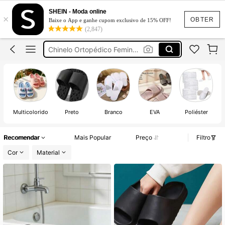
Pantufa
SHEIN - Moda online
×
Chinelo
OBTER
Baixe o App e ganhe cupom exclusivo de 15% OFF!
(2,847)
Chinelo Ortopédico Feminino
Chinelos Masculino
Chinelo Nuvem
Pantufa
Chinelo
Multicolorido
Preto
Branco
EVA
Poliéster
Recomendar
Mais Popular
Preço
Filtro
Cor
Material