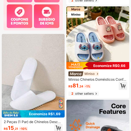
2
other sellers
Resistente à Água para Uso no Ban
heiro/Quarto (1 Peça)
Economize R$0,66
Miniso
Miniso Chinelos Domésticos Confor
táveis da Série Disney Stitch & Mari
81
R$
,24
-1%
e Cat, Sola Antiderrapante e Resist
ente ao Desgaste, Fácil de Calçar e
2
other sellers
Descalçar, Ótimo para Relaxamento
Interno e Uso Diário Preguiçoso, Pr
esente Criativo Ideal (1 Peça)
Economize R$1,69
2 Peças (1 Par) de Chinelos Descart
áveis Aconchegantes de Não Tecid
15
R$
,21
-10%
o com Bico Fechado para Hotel, Sp