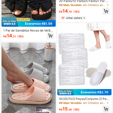
20 Pares/10 Pares/5 Pares/1 Par de
Chinelos Descartáveis para Festas
#9 Mais Vendido
em Chinelos antiderrapantes para banheiro
de Casamento, Férias de Verão, Dis
14
poníveis em Branco e Cinza, Unisse
R$
,70
-13%
x, Ultra Macios, Antiderrapantes, Re
17
other sellers
spiráveis, Adequados para Casa, Ba
nheiro, Hotel, Pousada, Albergue, S
Economize R$1,59
pa, Clube e Viagem.
1 Par de Sandálias Novas de Verão
com Sola Grossa de EVA, Tamanho
14
R$
,31
-10%
36-41, Decoração com Laço, Resist
ente à Água, Macia & Confortável,
Moda Casual, Adequada para Praia,
Piscina, Aniversário ou Presente de
Volta às Aulas
Economize R$2,70
50/20/10/2 Peças/Conjunto (2 Pare
s/Conjunto) Chinelos Descartáveis,
#6 Mais Vendido
em Chinelos antiderrapantes para banheiro
Chinelos Internos, Chinelos de Pelú
15
cia, Chinelos de Hotel Descartávei
R$
,29
-15%
s, Chinelos Unissex, Adequados par