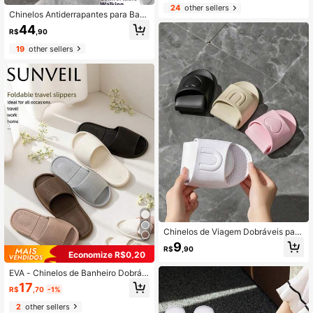
24
other sellers
a Viagens Aéreas, Quartos de Hósp
Chinelos Antiderrapantes para Ban
edes, Hotéis, Suprimentos de Hotel,
heiro em Casa no Verão, Chinelos R
44
Suprimentos de Limpeza, Suprimen
R$
,90
espiráveis e Grossos para Casais S
tos Domésticos, Suprimentos de Vol
ecagem Rápida para Uso Externo, C
ta às Aulas, Adequados para Viagen
19
other sellers
hinelos Internos Unissex, Sandálias,
s, Hotéis e Uso Doméstico, Também
Calçados de Praia, Verão Casual, S
Adequados para Receber Convidad
apateira, Organizador, Uso Externo,
os.
Jardim, Essencial para Viagem, Port
átil, Essencial de Praia, Temporada
de Formatura, Cerimônia de Format
ura, Presente de Formatura, Parabé
ns Formando, Parabéns Graduado,
Orador da Turma, Conclusão dos Es
tudos, Festa de Formatura
Chinelos de Viagem Dobráveis para
Homens e Mulheres, Sapatos Leves
9
R$
,90
para Banheiro Doméstico, Sandália
Economize R$0,20
s de Chuveiro Portáteis de Secage
m Rápida e Antiderrapantes, Chinel
EVA - Chinelos de Banheiro Dobráv
os Deslizantes de Massagem Dobrá
eis. São Portáteis, Silenciosos e Ant
17
R$
,70
-1%
veis para Homens e Mulheres, Chin
iderrapantes, Adequados Tanto par
elos Confortáveis de Bico Aberto e
a a Sala de Estar Quanto para o Ban
2
other sellers
Resistentes ao Desgaste com Solas
heiro. Ideais para Viagens, Uso Diári