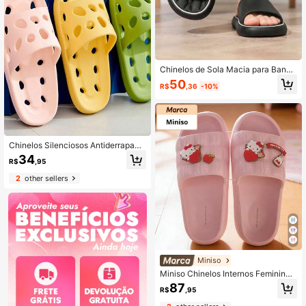
Chinelos de Sola Macia para Banhe
iro Doméstico de Verão, Sandálias
50
R$
,36
-10%
Masculinas com Furos Grossos e O
cos para Drenagem de Água, Confo
rtáveis e Respiráveis Adequadas pa
ra Uso Interno/Externo, Chuveiro, Pr
aia, Caminhada Diária e Mais Ocasi
ões.
Chinelos Silenciosos Antiderrapant
es de EVA para Mulheres - Volta às
34
R$
,95
Aulas Verão Banheiro Chuveiro Sec
agem Rápida Chinelos 2026 Mais V
2
other sellers
endido! Sapatos de Casa Ultra Maci
os para Yoga, Cozinha, Dormitório,
Escritório, Praia - Suporte de Arco R
espirável Chinelos Slip-On Lavávei
s em Máquina
Miniso
Miniso Chinelos Internos Femininos
(Tamanho 35-36) - Material Macio
87
R$
,95
e Confortável, Detalhe de Emblema
de Personagem Requintado, Design