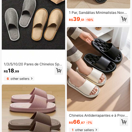
1 Par, Sandálias Minimalistas Novo
Estilo Todas as Estações Interno Ca
39
R$
,51
-10%
sa Banheiro Chuveiro Sola Macia d
e EVA Antiderrapante Chinelos
1/3/5/10/20 Pares de Chinelos Spa
Unissex, Chinelos de Banheiro Anti
18
R$
,99
derrapantes, Chinelos de Hotel Solt
os, Uso em Hotel, Sola Antiderrapan
6
other sellers
te, Design de Bico Fechado, Fofos,
Sem Necessidade de Energia, Adeq
uados para Banheiro, Sala de Estar,
Hotel e Casas Sem Sapatos
Chinelos Antiderrapantes e à Prova
d'Água de EVA, Chinelos Silencioso
66
R$
,87
-7%
s e Confortáveis para Hotel e Casa
1
other sellers