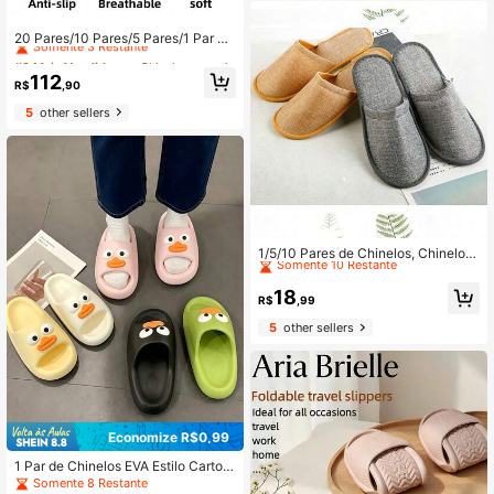
#2 Mais Vendido
em Chinelos antiderrapantes para banheiro
Somente 3 Restante
20 Pares/10 Pares/5 Pares/1 Par Ch
inelos de Hóspedes, Chinelos de Vi
#2 Mais Vendido
#2 Mais Vendido
em Chinelos antiderrapantes para banheiro
em Chinelos antiderrapantes para banheiro
agem para Mulheres, Chinelos de Vi
Somente 3 Restante
Somente 3 Restante
112
agem para Homens, Chinelos Reutil
R$
,90
#2 Mais Vendido
em Chinelos antiderrapantes para banheiro
izáveis, Suprimentos para Viagens
5
other sellers
Somente 3 Restante
de Negócios, Chinelos Portáteis, Ch
inelos Universais de Hotel, Design
Aberto e Fechado para Hotel, Viage
m, Hóspedes e Casa
#5 Mais Vendido
em Chinelos antiderrapantes para banheiro
Somente 10 Restante
1/5/10 Pares de Chinelos, Chinelos
Neutros de SPA, Chinelos Antiderra
#5 Mais Vendido
#5 Mais Vendido
em Chinelos antiderrapantes para banheiro
em Chinelos antiderrapantes para banheiro
pantes para Banheiro, Chinelos de
Somente 10 Restante
Somente 10 Restante
18
Banheiro de Hotel, Solas Antiderrap
R$
,99
#5 Mais Vendido
em Chinelos antiderrapantes para banheiro
antes, Design de Bico Fechado, Fof
5
other sellers
Somente 10 Restante
os, Sem Necessidade de Energia, A
dequados para Banheiro, Quarto, H
otel e Casas Onde Não se Usa Sap
atos.
Economize R$0,99
1 Par de Chinelos EVA Estilo Cartoo
n "Nariz de Salsicha", Fofo e Engraç
Somente 8 Restante