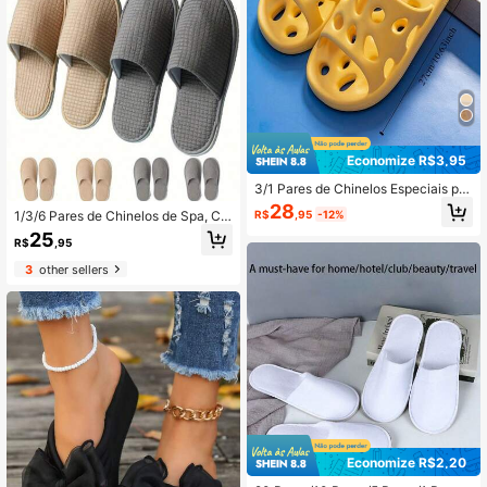
Economize R$3,95
3/1 Pares de Chinelos Especiais par
a Banheiro, Chinelos Unissex de Co
28
R$
,95
-12%
1/3/6 Pares de Chinelos de Spa, Chi
r Sólida Respiráveis com Bico Abert
nelos Descartáveis para Hóspedes,
o, Adequados para Volta às Aulas, C
25
R$
,95
Chinelos de Fleece Macios e Reutili
hinelos Confortáveis e Antiderrapan
záveis para Hotel, Chinelos Laváve
tes de EVA, Design Poroso de Todo
3
other sellers
is para Casa, Casamento, Festa, Qu
o Sapato, Respirável e Sem Acúmul
arto e Viagem - Material Não Elétric
o de Água Dentro do Sapato
o e Respirável
Economize R$2,20