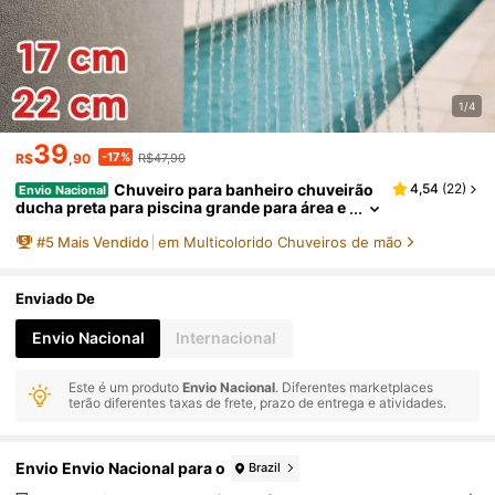
1/4
39
-17%
R$
,90
R$47,90
Chuveiro para banheiro chuveirão
4,54
(
22
)
Envio Nacional
ducha preta para piscina grande para área e
xterna cascata quintal
#
5
Mais Vendido
em Multicolorido Chuveiros de mão
Enviado De
Envio Nacional
Internacional
Este é um produto
Envio Nacional
. Diferentes marketplaces
terão diferentes taxas de frete, prazo de entrega e atividades.
Envio Envio Nacional para o
Brazil