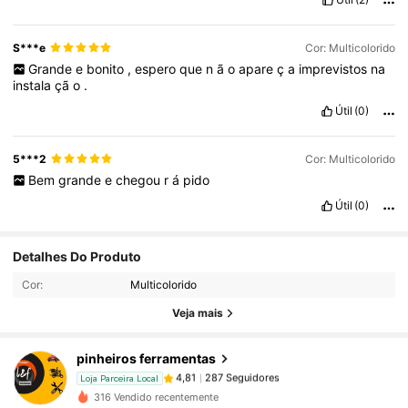
S***e
Cor: Multicolorido
Grande
e
bonito
,
espero
que
n
ã
o
apare
ç
a
imprevistos
na
instala
çã
o
.
Útil
(0)
5***2
Cor: Multicolorido
Bem
grande
e
chegou
r
á
pido
Útil
(0)
287 Seguidores
4,81
Detalhes Do Produto
Cor:
Multicolorido
287 Seguidores
4,81
Veja mais
pinheiros ferramentas
287 Seguidores
4,81
Loja Parceira Local
5***3
pago
1 dia atrás
316 Vendido recentemente