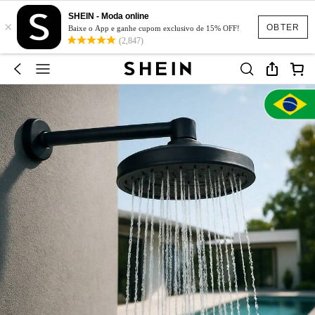
SHEIN - Moda online
×
OBTER
Baixe o App e ganhe cupom exclusivo de 15% OFF!
(2,847)