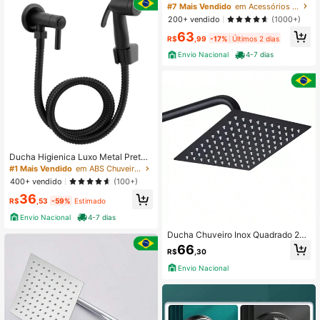
ar Gás Área Externa
#7 Mais Vendido
em Acessórios para banheiro
200+ vendido
(1000+)
287 Seguidores
4,81
63
R$
,99
-17%
Últimos 2 dias
Envio Nacional
4-7 dias
Ducha Higienica Luxo Metal Preta
Acionamento 1/4 Volta Com Gatilho
#1 Mais Vendido
em ABS Chuveiros de mão
400+ vendido
(100+)
36
R$
,53
-59%
Estimado
Envio Nacional
4-7 dias
Ducha Chuveiro Inox Quadrado 20
x20 Preto Fosco Parede Banheiro A
66
R$
,30
rea Externa Piscina Suporte Redond
o
Envio Nacional