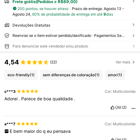
Frete grátis(Pedidos ≥ R$69,00)
200 pontos, se houver atraso
Prazo de entrega:
Agosto 13 -
Agosto 24,
60% de probabilidade de entrega em até
9
dias
Devoluções Gratuitas
Reenviar se o item estiver perdido/danificado · Pagamentos Seguros · Proteção de privacidade
Para denunciar este vendedor e/ou produto
4,54
(22)
Ver mais
eco-friendly
(1)
sem diferenças de coloração
(1)
amor
(1)
c***3
Cor: Multicolorido
Adorei
.
Parece
de
boa
qualidade
.
Útil
(2)
a***7
Cor: Multicolorido
E
bem
maior
do
q
eu
pensava
Útil
(2)