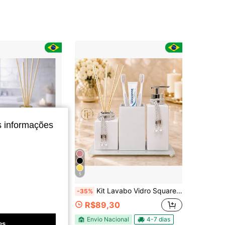
4,90
213
480
4,90
213
480
4,90
213
480
s informações
5
ro Jolie 300ml com Saboneteira Aromatizador
Kit Lavabo Vidro Square Branco Luxo com Porta Escova Saboneteira Aromatizador Bandeja
-35%
R$89,30
nal
4-7 dias
Envio Nacional
4-7 dias
es