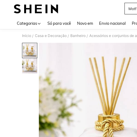
Motf
Use up 
Categorias
Só para você
Novo em
Envio nacional
Pr
Início
Casa e Decoração
Banheiro
Acessórios e conjuntos de 
/
/
/