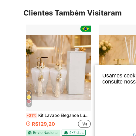
Clientes Também Visitaram
Usamos cookie
consulte nos
5
5
Kit Lavabo Elegance Luxo com Porta Escova de Dente Branco em Vidro
Kit Lavabo em Vidro Luxo com Porta Escova
-21%
-42%
R$129,20
R$75,05
Envio Nacional
4-7 dias
Envio Nacional
C