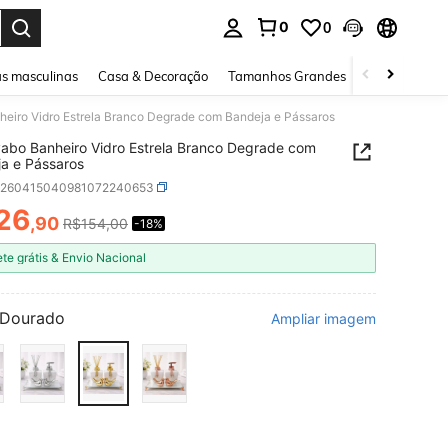
0
0
ar. Press Enter to select.
s masculinas
Casa & Decoração
Tamanhos Grandes
Joias e acessó
heiro Vidro Estrela Branco Degrade com Bandeja e Pássaros
vabo Banheiro Vidro Estrela Branco Degrade com
a e Pássaros
h260415040981072240653
26
,90
R$154,00
-18%
ICE AND AVAILABILITY
ete grátis & Envio Nacional
Dourado
Ampliar imagem