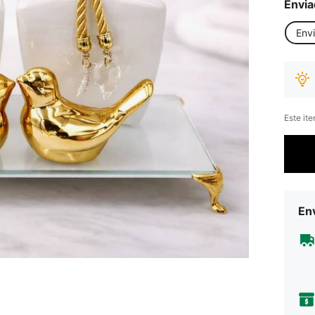
Envia
Env
Este it
Env