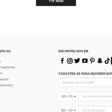
Ver mais
NTO AO
ENCONTRE-NOS EM
s
 Pagamento
us
CADASTRE-SE PARA RECEBER NOTÍ
 cupons
requentes
BR + 55
BR + 55