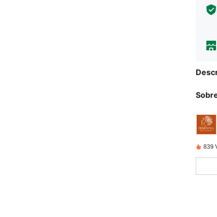
Descr
Sobre
839 