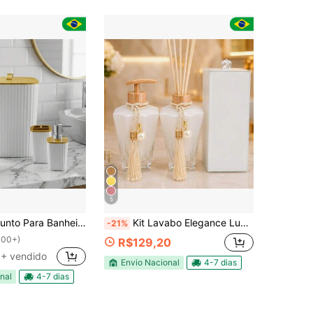
5
talhes em Bambu - Lixeira, Porta Escovas de Dente, Porta Sabonete Liquido e Escova Santinaria.
Kit Lavabo Elegance Luxo com Porta Escova de Dente Branco em Vidro
-21%
100+)
R$129,20
+ vendido
Envio Nacional
4-7 dias
nal
4-7 dias