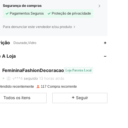
Segurança de compras
Pagamentos Seguros
Proteção de privacidade
Para denunciar este vendedor e/ou produto
ição
Dourado,Vidro
4,90
213
480
 A Loja
4,90
213
480
4,90
213
480
FemininaFashionDecoracao
Loja Parceira Local
d***a
pago
1 dia atrás
v***4
seguido
13 horas atrás
4,90
213
480
Vendido recentemente
117 Compra recorrente
4,90
213
480
Todos os itens
Seguir
4,90
213
480
4,90
213
480