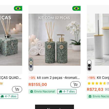
5
QUARTZO NATURAL PREMIUM PARA LAVABO BANHEIRO LUXO
kit com 2 peças -Aromatizador de Ambiente Saboneteira para Lavabo Luxo em Quartzo Cristal/sodalita/verde/branco/PedraNegra
Kit Conjunto Para Banheiro Com 4 Peças, De
-3%
-19%
te
(
R$155,00
R$72,63
90
Envio Nacional
4-7 dias
4-7 dias
Envio Nacio