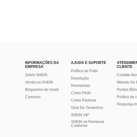
INFORMAÇÕES DA
AJUDA E SUPORTE
ATENDIME
EMPRESA
CLIENTE
Política de Frete
Sobre SHEIN
Contate-No
Devolução
Venda na SHEIN
Método De
Reembolso
Blogueiros de moda
Pontos Bôn
Como Pedir
Carreiras
Política de
Como Rastrear
Perguntas f
Guia De Tamanhos
SHEIN VIP
SHEIN na Remessa
Conforme