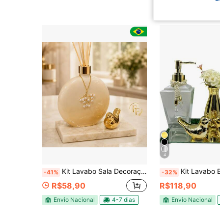
4
Kit Lavabo Sala Decoração Vidro Luna 500ml Aromatizador de Ambiente com Pássaro
Kit Lavabo Banheiro Luxo 6 Peças Difu
-41%
-32%
R$58,90
R$118,90
Envio Nacional
4-7 dias
Envio Nacional