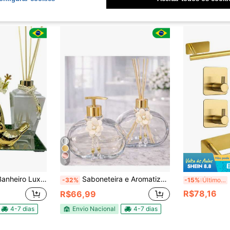
Envio Nacional
4-7 dias
5
sor Saboneteira Bandeja Pássaros Vaso
Saboneteira e Aromatizador em Vidro Jolie Transparente 300ml
Barr
-32%
-15%
Últimos 2 dias
R$78,16
R$66,99
4-7 dias
Envio Nacional
4-7 dias