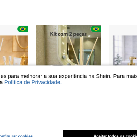
s para melhorar a sua experiência na Shein. Para mai
sa
Política de Privacidade
.
5
4
 de Dente Square Branco Degrade 250ml
kit com 2 peças -Aromatizador de Ambiente Saboneteira para Lavabo Luxo em Quartzo verde/cristal/citrino/sodalita/pedra negra
Kit Lavabo Luxo Vid
-3%
-30%
Somente 10 Restante
R$99,90
R$155,00
4-7 dias
Envio Nacio
onfigurar cookies
Aceitar todos os cooki