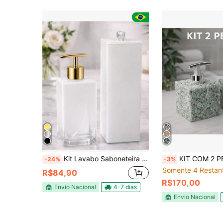
Kit Lavabo Saboneteira com Porta Escova em Vidro Square Branco Degrade
KIT COM 2 PEÇAS QUADRADO AROMATIZADOR E SABONETEIRA EM 
-24%
-3%
Somente 4 Restan
R$84,90
R$170,00
Envio Nacional
4-7 dias
Envio Nacional