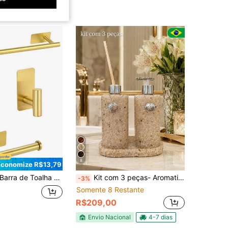
8
Economize R$13,79
a de Toalha de Banheiro Sem Furos, Suporte de Toalha de Parede, Suporte de Toalha de Banheiro, Suporte para Panos, Suporte para Papel Higiênico, Acessórios de Banheiro, Prateleira de Armazenamento de Banheiro, Suporte de Toalha de Banheiro, Suporte para Papel Toalha de Cozinha, Suporte para Lenços, Suprimentos de Banheiro, Suporte para Toalha
Kit com 3 peças- Aromatizador, Saboneteira Líquida, Bandeja- em pedras quartzo
-3%
Somente 8 Restante
R$209,00
Envio Nacional
4-7 dias