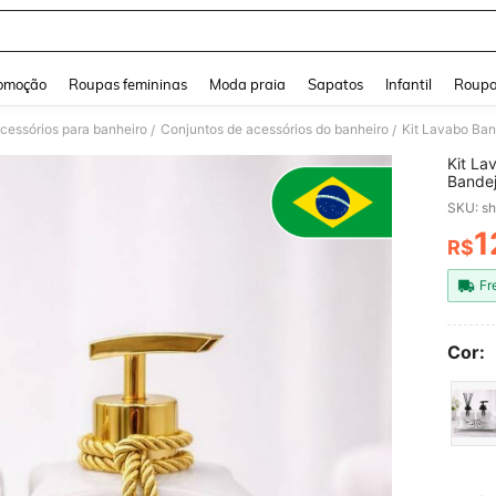
and down arrow keys to navigate search Buscas recentes and Pesquisar e Encontr
omoção
Roupas femininas
Moda praia
Sapatos
Infantil
Roupa
acessórios para banheiro
Conjuntos de acessórios do banheiro
Kit Lavabo Ban
/
/
Kit La
Bandej
SKU: s
1
R$
PR
Fr
Cor: