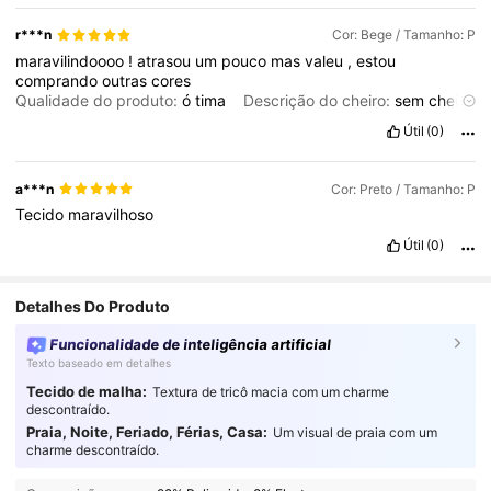
r***n
Cor: Bege / Tamanho: P
maravilindoooo
!
atrasou
um
pouco
mas
valeu
,
estou
comprando
outras
cores
Qualidade do produto:
ó
tima
Descrição do cheiro:
sem
cheiro
Material do tecido:
n
ã
o
fica
transparente
Útil
(0)
a***n
Cor: Preto / Tamanho: P
Tecido
maravilhoso
Útil
(0)
Detalhes Do Produto
Funcionalidade de inteligência artificial
Texto baseado em detalhes
Tecido de malha:
Textura de tricô macia com um charme
descontraído.
Praia, Noite, Feriado, Férias, Casa:
Um visual de praia com um
5K Seguidores
4,91
charme descontraído.