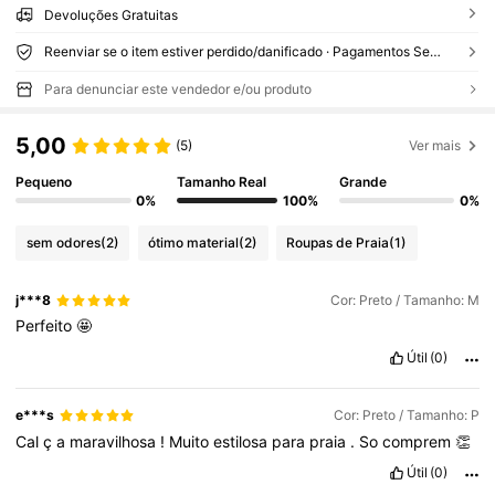
Devoluções Gratuitas
Reenviar se o item estiver perdido/danificado · Pagamentos Seguros · Proteção de privacidade
Para denunciar este vendedor e/ou produto
5,00
(5)
Ver mais
Pequeno
Tamanho Real
Grande
0%
100%
0%
sem odores
(2)
ótimo material
(2)
Roupas de Praia
(1)
j***8
Cor: Preto / Tamanho: M
Perfeito
🤩
Útil
(0)
e***s
Cor: Preto / Tamanho: P
Cal
ç
a
maravilhosa
!
Muito
estilosa
para
praia
.
So
comprem
👏
Útil
(0)