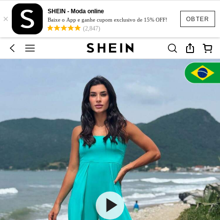
SHEIN - Moda online
×
OBTER
Baixe o App e ganhe cupom exclusivo de 15% OFF!
(2,847)