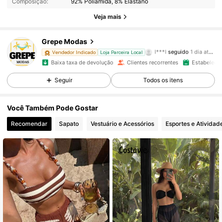
Composição:
92% Poliamida, 8% Elastano
5K Seguidores
4,91
Veja mais
5K Seguidores
4,91
Grepe Modas
5K Seguidores
4,91
Vendedor Indicado
Loja Parceira Local
Baixa taxa de devolução
Clientes recorrentes
Estabelecid
5K Seguidores
4,91
Seguir
Todos os itens
5K Seguidores
4,91
Você Também Pode Gostar
Recomendar
Sapato
Vestuário e Acessórios
Esportes e Atividad
5K Seguidores
4,91
5K Seguidores
4,91
5K Seguidores
4,91
5K Seguidores
4,91