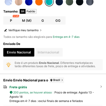
Tamanho
:
BR
Padrão
6 left
P
M
(M)
G
GG
Verifique meu tamanho
Todos os tamanho são elegíveis para
Entrega em 4-7 dias
Enviado De
Envio Nacional
Internacional
Este é um produto
Envio Nacional
. Diferentes marketplaces
terão diferentes taxas de frete, prazo de entrega e atividades.
Envio Envio Nacional para o
Brazil
Frete grátis
200 pontos, se houver atraso
Prazo de entrega:
Agosto 13 -
Agosto 18
Entrega em 4-7 dias : exclui finais de semana e feriados