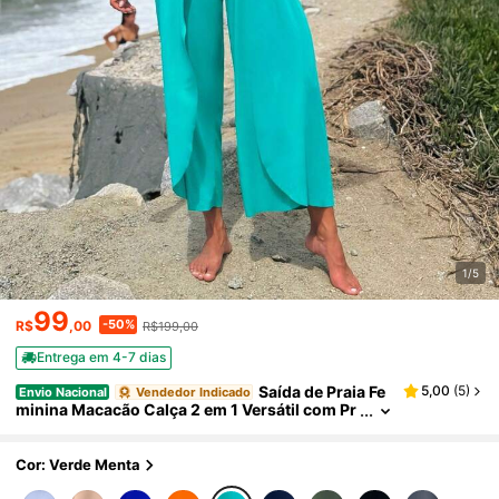
1/5
99
-50%
R$
,00
R$199,00
Entrega em 4-7 dias
Saída de Praia Fe
5,00
(
5
)
Envio Nacional
Vendedor Indicado
minina Macacão Calça 2 em 1 Versátil com Pr
oteção UV Moda Praia
Cor: Verde Menta