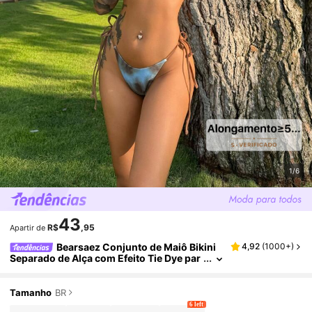
1/6
43
R$
,95
Apartir de
Bearsaez Conjunto de Maiô Bikini
4,92
(
1000+
)
Separado de Alça com Efeito Tie Dye par
a Mulheres, Ideal para Praia no Verão
Tamanho
BR
6 left