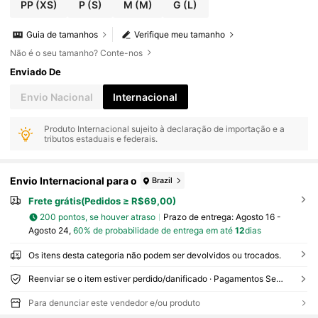
PP
(XS)
P
(S)
M
(M)
G
(L)
Guia de tamanhos
Verifique meu tamanho
Não é o seu tamanho? Conte-nos
Enviado De
Envio Nacional
Internacional
Produto Internacional sujeito à declaração de importação e a
tributos estaduais e federais.
Envio Internacional para o
Brazil
Frete grátis(Pedidos ≥ R$69,00)
200 pontos, se houver atraso
Prazo de entrega:
Agosto 16 -
Agosto 24,
60% de probabilidade de entrega em até
12
dias
Os itens desta categoria não podem ser devolvidos ou trocados.
Reenviar se o item estiver perdido/danificado · Pagamentos Seguros · Proteção de privacidade
Para denunciar este vendedor e/ou produto