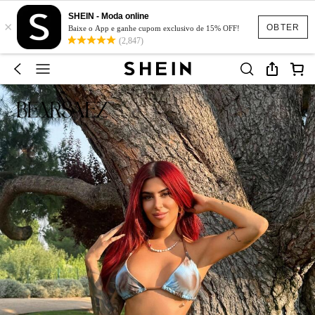
SHEIN - Moda online
×
OBTER
Baixe o App e ganhe cupom exclusivo de 15% OFF!
(2,847)