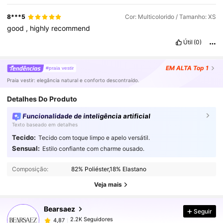
8***5
Cor: Multicolorido / Tamanho: XS
good
,
highly
recommend
Útil
(0)
EM ALTA
Top 1
#praia vestir
Praia vestir: elegância natural e conforto descontraído.
Detalhes Do Produto
Funcionalidade de inteligência artificial
Texto baseado em detalhes
Tecido:
Tecido com toque limpo e apelo versátil.
Sensual:
Estilo confiante com charme ousado.
2.2K Seguidores
4,87
Composição:
82% Poliéster,18% Elastano
2.2K Seguidores
4,87
Veja mais
Bearsaez
Seguir
2.2K Seguidores
4,87
u***9
pago
1 dia atrás