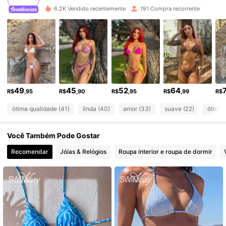
6.2K Vendido recentemente
191 Compra recorrente
2.2K Seguidores
4,87
2.2K Seguidores
4,87
2.2K Seguidores
4,87
49
45
52
64
R$
,95
R$
,90
R$
,95
R$
,99
R$
ótima qualidade (41)
linda (40)
amor (33)
suave (22)
ótimo 
2.2K Seguidores
4,87
Você Também Pode Gostar
2.2K Seguidores
4,87
Recomendar
Jóias & Relógios
Roupa interior e roupa de dormir
2.2K Seguidores
4,87
2.2K Seguidores
4,87