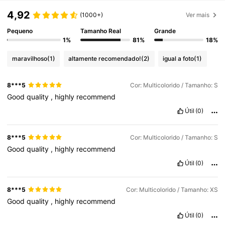
4,92
(1000+)
Ver mais
Pequeno
Tamanho Real
Grande
1%
81%
18%
maravilhoso
(1)
altamente recomendado!
(2)
igual a foto
(1)
8***5
Cor: Multicolorido / Tamanho: S
Good
quality
,
highly
recommend
Útil
(0)
8***5
Cor: Multicolorido / Tamanho: S
Good
quality
,
highly
recommend
Útil
(0)
8***5
Cor: Multicolorido / Tamanho: XS
Good
quality
,
highly
recommend
Útil
(0)