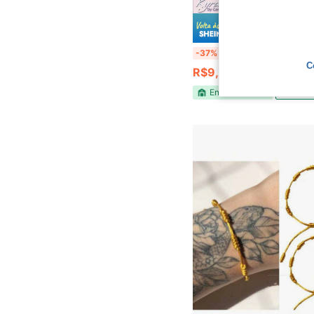
Economize
Modelador de Fios Anti-Frizz Tcha
-37%
C
R$9,94
Envio Nacional
4-7 d