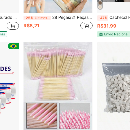
(prosperidade,sucesso)
28 Peças/21 Peças/14 Peças/7 Peças Toalhas Faciais Comprimidas Portáteis, Lenços Descartáveis para Limpeza Facial, Expansão Rápida Super Absorvente Reutilizável, Adequado para Atividades ao Ar Livre, Viagem, Camping, Caminhada, Escritório, Escola, Hotel, Casa, Hóspedes e Emergência
Cachecol Feminino Dupla F
-25%
Últimos 3 dias
-47%
R$8,21
R$31,99
ias
Envio Nacional