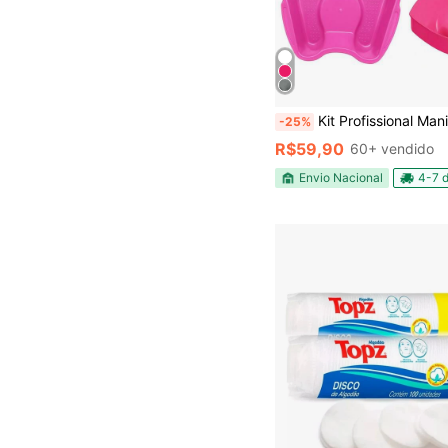
Kit Profissional Manicure 4 Peças – Pulverizador + Dosador + 
-25%
R$59,90
60+ vendido
Envio Nacional
4-7 d