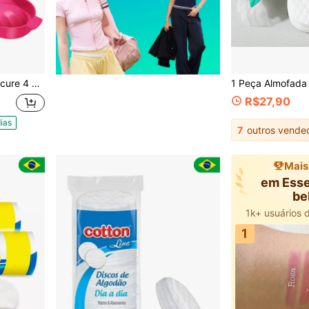
Bacia Mãos + Bacia Pés
R$27,90
ias
7
outros vende
Mais
em Esse
be
1k+ usuários 
3k+ novo
1k+ usuários 
1
3k+ novo