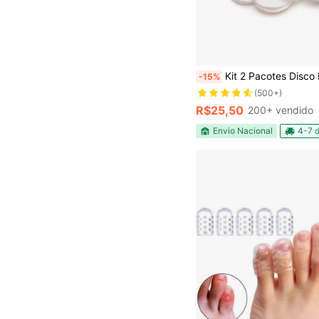
Kit 2 Pacotes Disco De Algodão Para Maquiagem Esmaltes Limpez
-15%
(500+)
R$25,50
200+ vendido
Envio Nacional
4-7 d