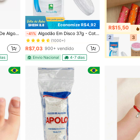
Economize R$4,92
R$15,50
em Essenciais de beleza
#1 Mais Vendido
a Pele 100 Unidades Cada
Algodão Em Disco 37g - Cotton
-41%
(1000+)
2
3
em Essenciais de beleza
em Essenciais de beleza
#1 Mais Vendido
#1 Mais Vendido
(1000+)
(1000+)
R$7,03
900+ vendido
em Essenciais de beleza
#1 Mais Vendido
(1000+)
ias
Envio Nacional
4-7 dias