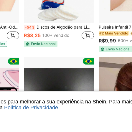
ada | Dedos dos Pés & Mãos
Discos de Algodão para Limpeza Facial e Skincare 25g 12 discos
-54%
#2 Mais Vendido
R$8,25
100+ vendido
R$9,99
600+ v
ias
Envio Nacional
Envio Nacional
s para melhorar a sua experiência na Shein. Para mai
sa
Política de Privacidade
.