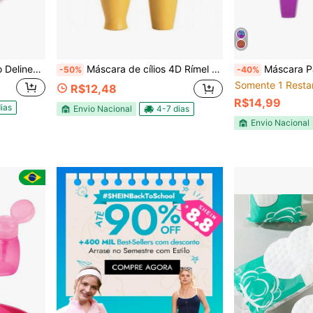
Pacote c/ 12 Lápis de Olho Delineador Preto com Apontador Vivai 2034
Máscara de cílios 4D Rímel - Bella Femme
Máscara Para Cílios 
-50%
-40%
Somente 1 Resta
R$12,48
R$14,99
ias
Envio Nacional
4-7 dias
Envio Nacional