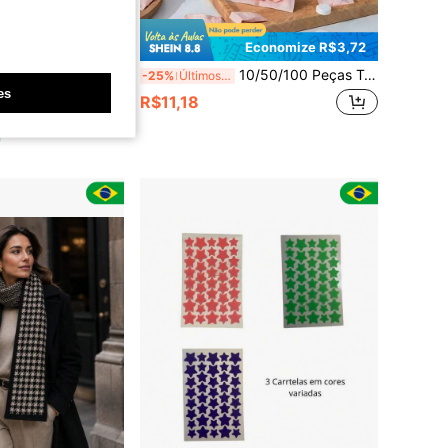
Economize R$3,72
lo Coreano Piranha Feminina Forte Elegante para Coque e Dia a Dia
10/50/100 Peças Toalhas Comprimidas Descartáveis, Cuidados com a Pele, Decoração para Sala de Estar, Quarto, Banheiro, Casa, Suprimentos de Viagem, Casamento, Festa, Aniversário, Presente para Homens, Pai, Mãe, Amigos, Presente de Ano Novo, Acessórios, Acessórios de Presente Divertidos
-25%
Últimos 3 dias
es
R$11,18