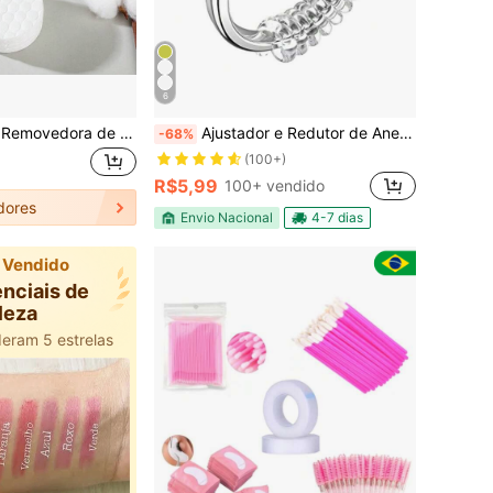
6
1 Peça Almofada Removedora de Maquiagem Redonda Grossa em Camadas, 100 Peças Almofadas de Maquiagem de Algodão Puro em Saco para Rosto, Olhos e Lábios
Ajustador e Redutor de Anel em Silicone Invisível–Ajuste Universal 10CM
-68%
(100+)
R$5,99
100+ vendido
dores
Envio Nacional
4-7 dias
 Vendido
nciais de
leza
deram 5 estrelas
s favoritos
deram 5 estrelas
s favoritos