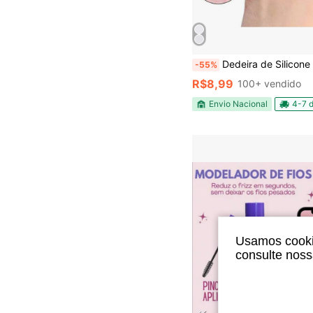
Dedeira de Silicone Anti-Odor – Protetor para Calos & Unha Encrav
-55%
R$8,99
100+ vendido
Envio Nacional
4-7 d
Usamos cookie
consulte nos