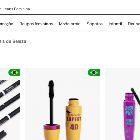
a Jeans Feminina
and down arrow keys to navigate search Buscas recentes and Pesquisar e Encontr
omoção
Roupas femininas
Moda praia
Sapatos
Infantil
Roupa
ais de Beleza