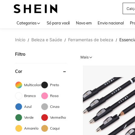
Calç
Use up 
Categorias
Só para você
Novo em
Envio nacional
Pr
Início
Beleza e Saúde
Ferramentas de beleza
Essenci
/
/
/
Filtro
Mais
Cor
Multicolorido
Preto
Branco
Rosa
Azul
Cinza
Verde
Vermelho
Amarelo
Caqui