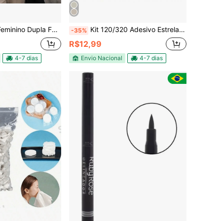
ace Lã Estampa Xadrez Elegante Inverno
Kit 120/320 Adesivo Estrela Seca Espinha, Anti‑acne, Proteção Dia/Noite Secativo
-35%
R$12,99
4-7 dias
Envio Nacional
4-7 dias