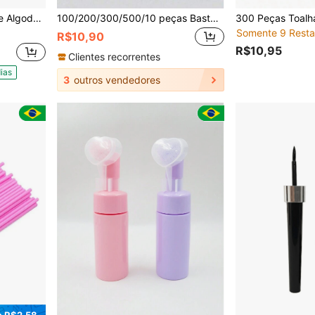
 de Maquiagem Festa Junina
100/200/300/500/10 peças Bastões Aplicadores de Esmalte de Unhas de Dupla Ponta, Ferramentas Aplicadoras de Maquiagem de Sobrancelha de Dupla Ponta Pequenas, Aprox. 100 peças/Pacote (Opções de Embalagem 1/2/3/5 Pacotes)
Somente 9 Resta
R$10,90
R$10,95
Clientes recorrentes
ias
3
outros vendedores
 R$2,58