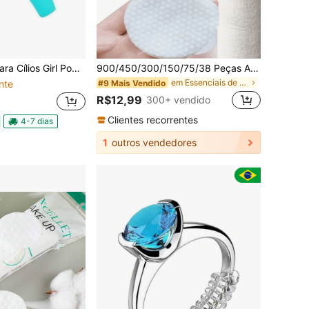
Girl Power 13ml Luisance L3113
900/450/300/150/75/38 Peças Almofadas de Limpeza Ovais, Adequadas para Uso Facial, Almofadas Removedoras de Maquiagem, Rodas Sem Fiapos, Adequadas para a Maioria dos Tipos de Pele, Lenços Umedecidos Descartáveis de Beleza, Lenços de Limpeza Facial Não Tecidos
em Essenciais de beleza
#9 Mais Vendido
nte
R$12,99
300+ vendido
Clientes recorrentes
4-7 dias
1
outros vendedores