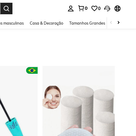
0
0
ar. Press Enter to select.
s masculinas
Casa & Decoração
Tamanhos Grandes
Joias e acessó