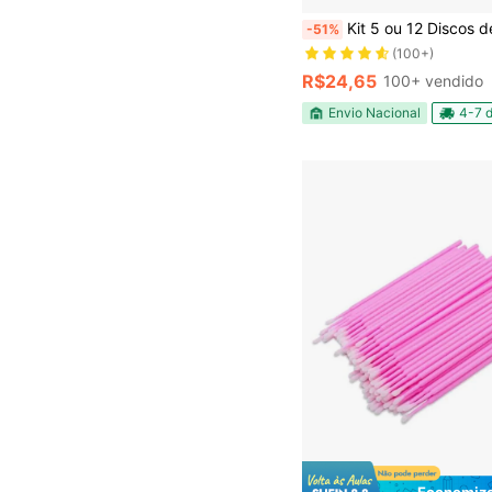
Quase esgotado!
Kit 5 ou 12 Discos de Algodão Apolo Para o Rosto Limpeza Facial Remoção
-51%
(100+)
Quase esgotado!
Quase esgotado!
(100+)
(100+)
R$24,65
100+ vendido
Quase esgotado!
(100+)
Envio Nacional
4-7 d
Economize