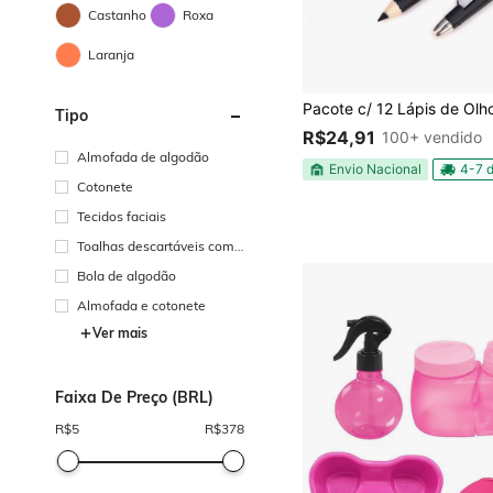
Castanho
Roxa
Laranja
Tipo
R$24,91
100+ vendido
Almofada de algodão
Envio Nacional
4-7 d
Cotonete
Tecidos faciais
Toalhas descartáveis comp
rimidas
Bola de algodão
Almofada e cotonete
Ver mais
Faixa De Preço (BRL)
R$
5
R$
378