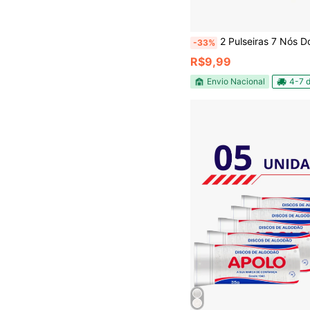
2 Pulseiras 7 Nós Dourado Par Kabbalah Akai It riqueza casal
-33%
R$9,99
Envio Nacional
4-7 d