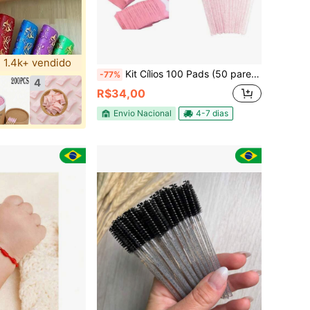
1.4k+ vendido
Kit Cílios 100 Pads (50 pares) + 50 Escovinhas + 100 Microbrush + 50 Aplicadores + 2 Fitas Transpore
-77%
4
R$34,00
Envio Nacional
4-7 dias