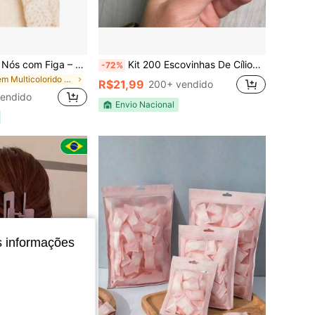
Pulseira Infantil 7 Nós com Figa – Proteção, Fé e Boas Energias para o seu Bebê!
Kit 200 Escovinhas De Cílios Sobrancelha Glitter Extensão Alongamento Descartável Escova Lash Pente
-72%
em Multicolorido Pulseiras de corda femininas
R$21,99
200+ vendido
endido
Envio Nacional
s informações