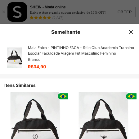
SHEIN - Moda online
×
OBTER
Baixe o App e ganhe cupom exclusivo de 15% OFF!
(2,847)
Semelhante
Mala Faixa - PINTINHO FACA - Stilo Club Academia Trabalho
Escolar Faculdade Viagem Fut Masculino Feminino
Branco
R$34,90
Itens Similares