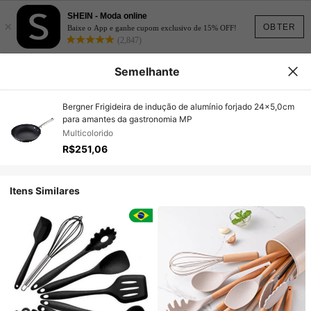
SHEIN - Moda online
×
OBTER
Baixe o App e ganhe cupom exclusivo de 15% OFF!
(2,847)
Semelhante
Bergner Frigideira de indução de alumínio forjado 24x5,0cm
para amantes da gastronomia MP
Multicolorido
R$251,06
Itens Similares