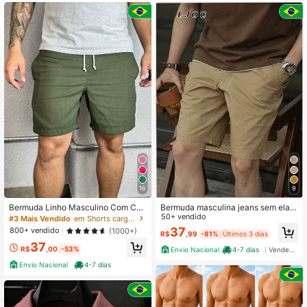
2.1K Seguidores
4,82
2.1K Seguidores
4,82
2.1K Seguidores
4,82
2.1K Seguidores
4,82
16
9
Bermuda Linho Masculino Com Cor
Bermuda masculina jeans sem elast
dão
icidade com bolsos, corte reto, ideal
50+ vendido
#3 Mais Vendido
em Shorts cargo Calças masculinas
para o verão
37
800+ vendido
(1000+)
R$
,99
-81%
Últimos 3 dias
37
R$
,00
-53%
Envio Nacional
4-7 dias
Vendedor Indicado
Envio Nacional
4-7 dias