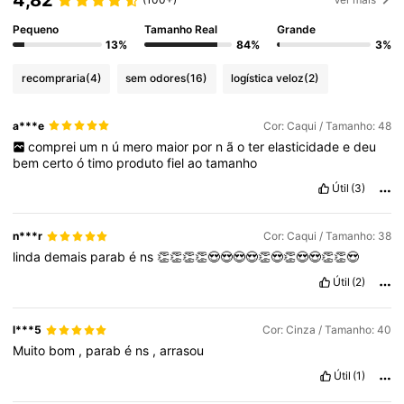
4,82
Pequeno
Tamanho Real
Grande
13%
84%
3%
recompraria
(4)
sem odores
(16)
logística veloz
(2)
a***e
Cor: Caqui / Tamanho: 48
comprei
um
n
ú
mero
maior
por
n
ã
o
ter
elasticidade
e
deu
bem
certo
ó
timo
produto
fiel
ao
tamanho
Útil
(3)
n***r
Cor: Caqui / Tamanho: 38
linda
demais
parab
é
ns
👏👏👏👏😍😍😍😍👏😍👏😍😍👏👏😍
Útil
(2)
l***5
Cor: Cinza / Tamanho: 40
Muito
bom
,
parab
é
ns
,
arrasou
Útil
(1)