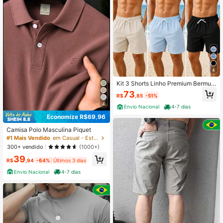
4
Kit 3 Shorts Linho Premium Bermud
a Mauricinho Masculino Verão Basi
73
R$
,85
-51%
co Confortavel Estilo Casual
4
Envio Nacional
4-7 dias
Economize R$69,96
Camisa Polo Masculina Piquet
#1 Mais Vendido
em Casual - Estilo Preppy Camisas Polo Masculinas
300+ vendido
(1000+)
39
R$
,94
-64%
Últimos 3 dias
Envio Nacional
4-7 dias