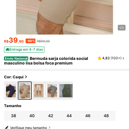
1/2
39
-60%
R$
,90
R$99,00
Entrega em 4-7 dias
Bermuda sarja colorida social
4,82
(
100+
)
Envio Nacional
masculino lisa bolsa foca premium
Cor: Caqui
Tamanho
38
40
42
44
46
48
Verifique meu tamanho