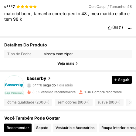
c***7
Cor: Caqui / Tamanho: 48
material
bom
,
tamanho
correto
pedi
o
48
,
meu
marido
e
alto
e
tem
98
k
Útil
(1)
2.1K Seguidores
4,82
Detalhes Do Produto
Tipo de Fechamento:
Mosca com zíper
2.1K Seguidores
4,82
Veja mais
2.1K Seguidores
4,82
basserby
Seguir
b***8
seguido
1 dia atrás
2.1K Seguidores
4,82
8.5K Vendido recentemente
1.3K Compra recorrente
cal
Loja Parceira Local
2.1K Seguidores
4,82
ótima qualidade (2000+)
sem odores (900+)
suave (900+)
ótim
2.1K Seguidores
4,82
Você Também Pode Gostar
Recomendar
Sapato
Vestuário e Acessórios
Roupa interior e ro
2.1K Seguidores
4,82