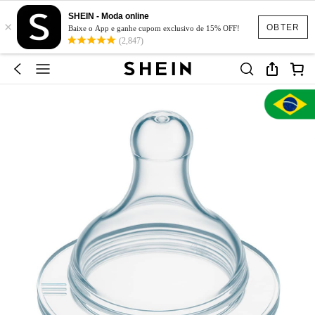
SHEIN - Moda online
×
OBTER
Baixe o App e ganhe cupom exclusivo de 15% OFF!
(2,847)