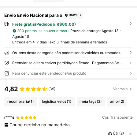
Envio Envio Nacional para o
Brazil
Frete grátis(Pedidos ≥ R$69,00)
200 pontos, se houver atraso
Prazo de entrega:
Agosto 13 -
Agosto 18
Entrega em 4-7 dias : exclui finais de semana e feriados
Os itens desta categoria não podem ser devolvidos ou trocados.
Reenviar se o item estiver perdido/danificado · Pagamentos Seguros · Proteção de privacidade
Para denunciar este vendedor e/ou produto
4,82
(39)
Ver mais
recompraria
(1)
logística veloz
(1)
meia taça
(2)
amor
(2)
r***s
Cor: Transparente
Coube
certinho
na
mamadeira
Útil
(2)