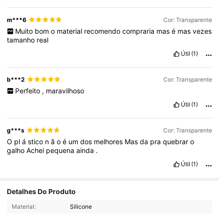
m***6
Cor: Transparente
Muito
bom
o
material
recomendo
compraria
mas
é
mas
vezes
tamanho
real
Útil
(1)
b***2
Cor: Transparente
Perfeito
,
maravilhoso
Útil
(1)
g***s
Cor: Transparente
O
pl
á
stico
n
ã
o
é
um
dos
melhores
Mas
da
pra
quebrar
o
galho
Achei
pequena
ainda
.
Útil
(1)
Detalhes Do Produto
26 Seguidores
4,79
Material:
Silicone
26 Seguidores
4,79