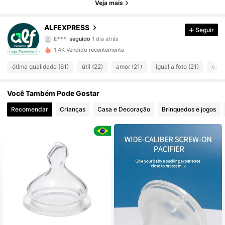
Veja mais
26 Seguidores
4,79
ALFEXPRESS
Seguir
E***i
seguido
1 dia atrás
26 Seguidores
4,79
1.4K Vendido recentemente
cal
Loja Parceira Local
ótima qualidade (61)
útil (22)
amor (21)
igual a foto (21)
envi
26 Seguidores
4,79
26 Seguidores
Você Também Pode Gostar
4,79
Recomendar
Crianças
Casa e Decoração
Brinquedos e jogos
26 Seguidores
4,79
26 Seguidores
4,79
26 Seguidores
4,79
26 Seguidores
4,79
26 Seguidores
4,79