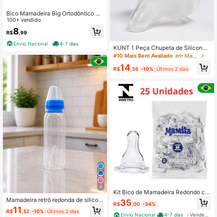
Bico Mamadeira Big Ortodôntico Te
tê 100% Silicone Universal
100+ vendido
8
R$
,99
Envio Nacional
4-7 dias
KUNT 1 Peça Chupeta de Silicone
Fosco de Boca Larga Adequada par
#10 Mais Bem Avaliado
em Mamadeiras e bicos
a Mamadeira de 5cm de Diâmetro p
14
ara Bebê
R$
,36
-10%
Últimos 2 dias
4
Kit Bico de Mamadeira Redondo c/2
5 unidades
Mamadeira retrô redonda de silicon
35
R$
,00
-34%
e 240ml
11
R$
,52
-10%
Últimos 2 dias
Envio Nacional
4-7 dias
Vendedor Indicado