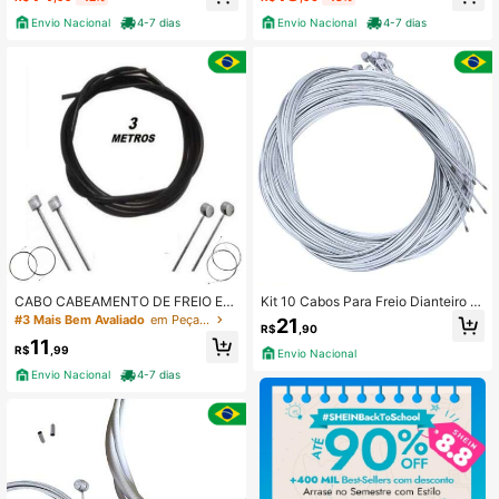
çanetas e freios dianteiro e traseiro
Envio Nacional
4-7 dias
Envio Nacional
4-7 dias
CABO CABEAMENTO DE FREIO E
Kit 10 Cabos Para Freio Dianteiro 1.
MARCHA COM CONDUITE TEFLO
5x1400mm Aço Galvanizado
#3 Mais Bem Avaliado
em Peças de bicicleta
21
R$
,90
NADO PARA BIKE BICICLETA - ESC
11
OLHA SEU KIT
R$
,99
Envio Nacional
Envio Nacional
4-7 dias