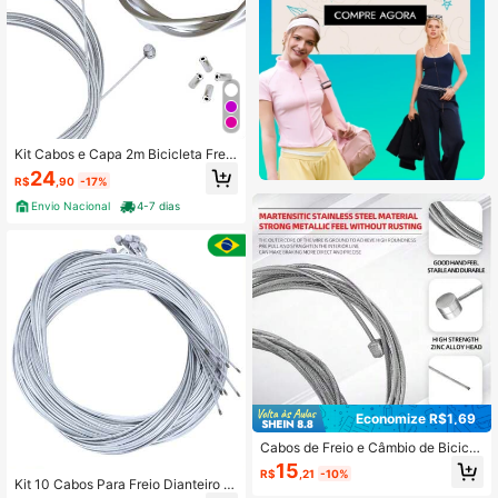
Kit Cabos e Capa 2m Bicicleta Freio
Mtb Jogo Completo Freio Bike
24
R$
,90
-17%
Envio Nacional
4-7 dias
Economize R$1,69
Cabos de Freio e Câmbio de Bicicle
ta VXM, Conjunto de Cabos de Câm
15
R$
,21
-10%
bio e Freio em Aço Inoxidável, Fio In
Kit 10 Cabos Para Freio Dianteiro 1.
terno para Acessórios de Bicicleta d