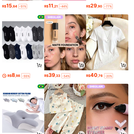
15
11
29
R$
,64
R$
,21
R$
,90
-51%
-44%
-77%
8
39
40
R$
,98
R$
,33
R$
,76
-55%
-54%
-20%