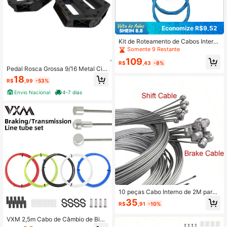
e de Cabo de Conversor de Mudan
ça de Marcha
Economize R$9,52
Kit de Roteamento de Cabos Intern
os IR-1.3 para Quadros e Compone
Somente 9 Restante
ntes de Bicicleta
109
R$
,43
-8%
Pedal Rosca Grossa 9/16 Metal Cicl
o Cor Preto para Bikes aro 20 ao 29
18
R$
,99
-53%
Envio Nacional
4-7 dias
10 peças Cabo Interno de 2M para
Freio, Câmbio e Velocidade de Bicic
35
R$
,91
-10%
leta MTB, Fixo, Conjunto de Cabos
de Freio para Bicicleta MTB e de Es
VXM 2,5m Cabo de Câmbio de Bici
trada
cleta, Cabo de Câmbio de Bicicleta