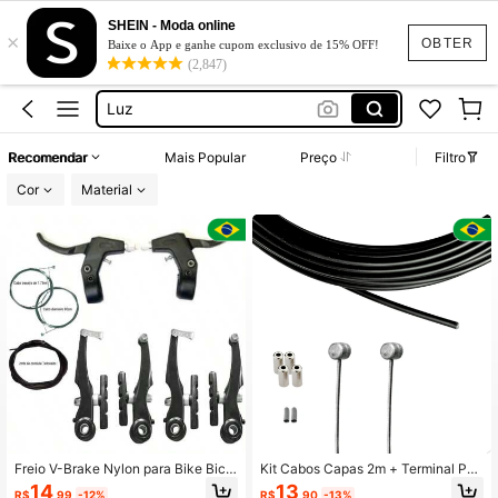
כבל בלם אופנייםכבל מהירות
SHEIN - Moda online
×
Bicicleta Aro 20
OBTER
Baixe o App e ganhe cupom exclusivo de 15% OFF!
(2,847)
Bicicleta Aro 26
Luz
Cabo De Freio Para Bicicleta
Recomendar
Mais Popular
Preço
Filtro
כבל בלם אופנייםכבל מהירות
Cor
Material
Bicicleta Aro 20
Freio V-Brake Nylon para Bike Bicic
Kit Cabos Capas 2m + Terminal Par
leta Aro 16, 20, 24 e 26 - Cabos Ma
a Bicicleta Bike Motorizada
14
13
R$
,99
-12%
R$
,90
-13%