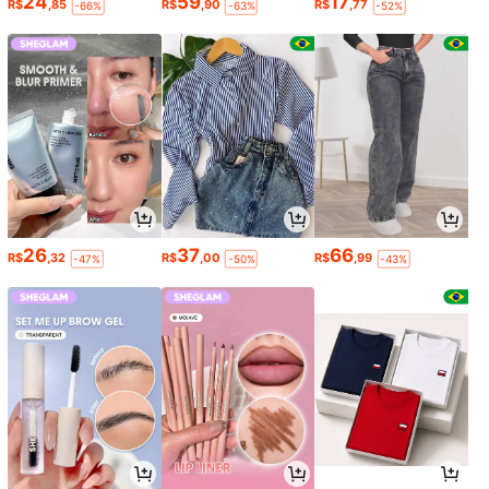
24
59
17
R$
,85
R$
,90
R$
,77
-66%
-63%
-52%
26
37
66
R$
,32
R$
,00
R$
,99
-47%
-50%
-43%