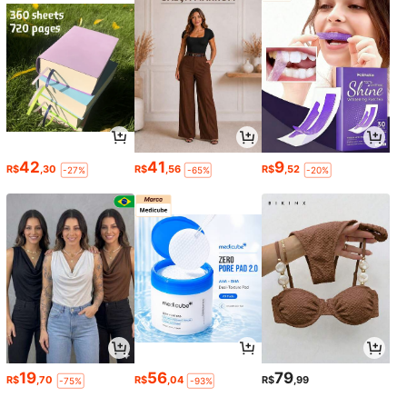
42
41
9
R$
,30
R$
,56
R$
,52
-27%
-65%
-20%
19
56
79
R$
,70
R$
,04
R$
,99
-75%
-93%