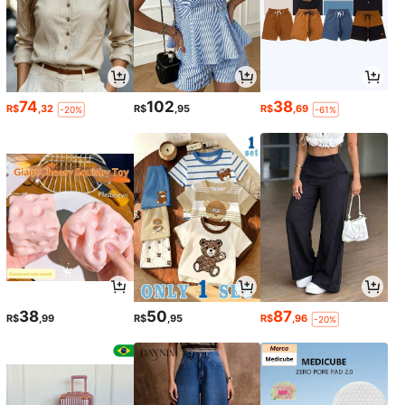
74
102
38
R$
,32
R$
,95
R$
,69
-20%
-61%
38
50
87
R$
,99
R$
,95
R$
,96
-20%