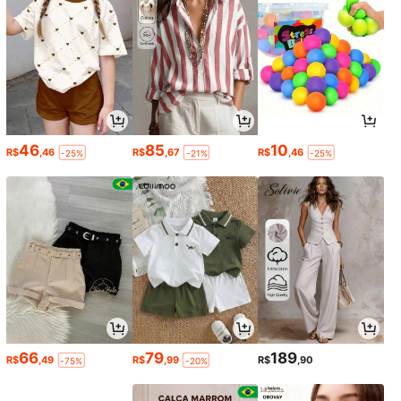
46
85
10
R$
,46
R$
,67
R$
,46
-25%
-21%
-25%
66
79
189
R$
,49
R$
,99
R$
,90
-75%
-20%