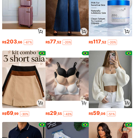
203
77
117
R$
,66
R$
,52
R$
,52
-67%
-20%
-20%
69
29
59
R$
,99
R$
,55
R$
,06
-30%
-43%
-51%