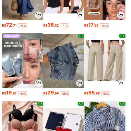
72
36
17
R$
,71
R$
,52
R$
,65
-25%
-71%
-49%
19
29
55
R$
,92
R$
,99
R$
,99
-49%
-85%
-65%