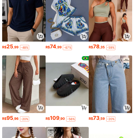
25
74
78
R$
,99
R$
,99
R$
,35
-48%
-67%
-59%
95
109
73
R$
,96
R$
,90
R$
,59
-20%
-56%
-20%