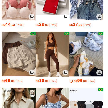
44
29
37
R$
,33
R$
,90
R$
,00
-63%
-77%
-50%
69
38
96
R$
,90
R$
,90
R$
,90
-89%
-78%
-76%