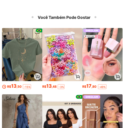
Você Também Pode Gostar
13
13
17
R$
,50
R$
,48
R$
,80
-15%
-3%
-49%