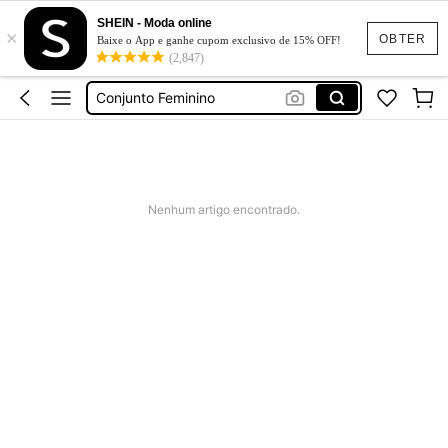
SHEIN - Moda online
×
Calça Jeans Feminina
OBTER
Baixe o App e ganhe cupom exclusivo de 15% OFF!
(2,847)
Vestido Feminino
Conjunto Feminino
Vestido De Festa Casamento
Vestido Longo
Calça Jeans Feminina
Nenhum artigo encontrado.
Vestido Feminino