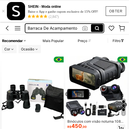
Lanterna
SHEIN - Moda online
×
Brinquedos
OBTER
Baixe o App e ganhe cupom exclusivo de 15% OFF!
(2,847)
Barraca De Acampamento
Pesca
Canivete
Recomendar
Mais Popular
Preço
Filtro
Lanterna
Cor
Ocasião
Brinquedos
4
Binóculos com visão noturna 1080
450
P. Equipados com função infraverm
R$
,00