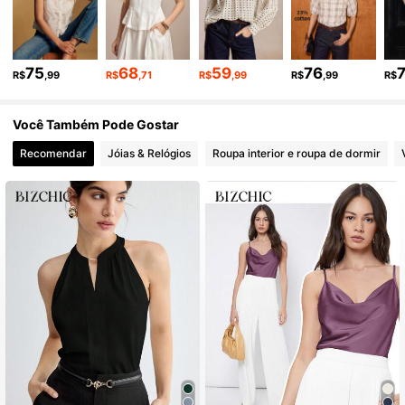
1.2M Seguidores
4,91
75
68
59
76
R$
,99
R$
,71
R$
,99
R$
,99
R$
1.2M Seguidores
4,91
Você Também Pode Gostar
1.2M Seguidores
4,91
Recomendar
Jóias & Relógios
Roupa interior e roupa de dormir
1.2M Seguidores
4,91
1.2M Seguidores
4,91
1.2M Seguidores
4,91