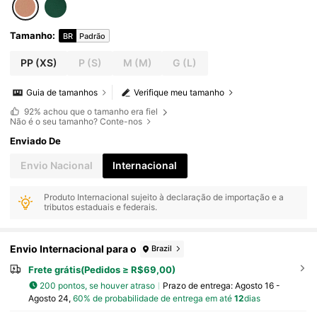
Tamanho
:
BR
Padrão
PP
(XS)
P
(S)
M
(M)
G
(L)
Guia de tamanhos
Verifique meu tamanho
92%
achou que o tamanho era fiel
Não é o seu tamanho? Conte-nos
Enviado De
Envio Nacional
Internacional
Produto Internacional sujeito à declaração de importação e a
tributos estaduais e federais.
Envio Internacional para o
Brazil
Frete grátis(Pedidos ≥ R$69,00)
200 pontos, se houver atraso
Prazo de entrega:
Agosto 16 -
Agosto 24,
60% de probabilidade de entrega em até
12
dias