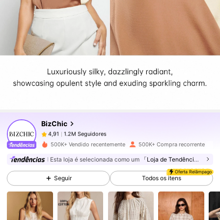
1.2M Seguidores
4,91
1.2M Seguidores
4,91
BizChic
1.2M Seguidores
4,91
500K+ Vendido recentemente
500K+ Compra recorrente
Esta loja é selecionada como um
「Loja de Tendências」
1.2M Seguidores
4,91
Oferta Relâmpago
Seguir
Todos os itens
1.2M Seguidores
4,91