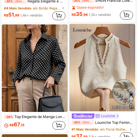
SHEIN Franclia Colete Regata Feminino Novo para Primavera/Verão, Colete Elegante e Romântico de Gola Redonda Branca com Acabamento Contrastante, Casual e Versátil, Moda Streetwear Casual para Uso Diário, Passeio, Trabalho e Encontros Românticos
-25%
Últimos 2 dias
Regata Elegante e Casual Feminina Branca e Preta com Decote em V, Adequada para Festa, Negócios e Uso no Escritório no Verão
-20%
Últimos 2 dias
Quase esgotado!
#4 Mais Vendido
em Botão Regatas sem mangas frescas
35
51
R$
,96
1,2k+ vendido
R$
,99
1,4k+ vendido
17
Louniche
Top Elegante de Manga Longa com Bolinhas para Mulheres, Top Vintage Preta e Branca com Gola, Top com Bainha Assimétrica para Mulheres no Outono, Escolha Perfeita para um Look Fashion
-26%
Louniche Top Feminina com Gola Alta Bordada Floral, Sem Mangas, Top Bordado, Roupa de Verão Feminina, Top Elegante, Roupa para Ir ao Trabalho
-20%
Últimos 2 dias
67
R$
,15
#1 Mais Vendido
em Floral Mulheres Tank Tops & Camis
37
R$
,59
3,1k+ vendido