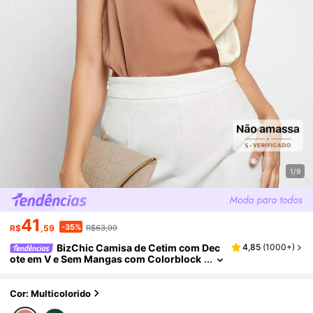
1/9
41
-35%
R$
,59
R$63,99
BizChic Camisa de Cetim com Dec
4,85
(
1000+
)
ote em V e Sem Mangas com Colorblock
para Mulheres, Versátil para Ir e Vir, Escr
itório, Casual Business, Top Formal Elegante
para Senhoras
Cor: Multicolorido