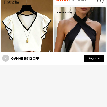
GANHE R$12 OFF
Registrar
35% OFF!
ADICIONAR AO CARRINHO
10
SHEIN Franclia Top de Chiffon Elegante Francesa com Decote em V, Contraste Preto & Branco, Babado, Manga Curta, Ajuste Slim, Roupa para Trabalho, Nova para o Verão
-25%
Últimos 2 dias
9
34
R$
,46
4,5k+ vendido
SHEIN Clasi Camisa Elegante de Blocos de Cor para Uso Diário para Mulheres, Tecido Confortável, Primavera/Verão
-20%
Últimos 2 dias
#1 Mais Vendido
em Cortar Blusas Femininas
55
R$
,96
1k+ vendido
Envio Nacional