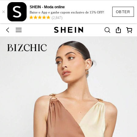
SHEIN - Moda online
×
OBTER
Baixe o App e ganhe cupom exclusivo de 15% OFF!
(2,847)