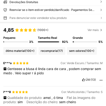
Devoluções Gratuitas
Reenviar se o item estiver perdido/danificado · Pagamentos Seguros · Proteção de privacidade
Para denunciar este vendedor e/ou produto
4,85
(1000+)
Ver mais
Pequeno
Tamanho Real
Grande
3%
92%
5%
ótimo material
(100+)
recompraria
(17)
sem odores
(100+)
E***o
Cor: Verde Escuro / Tamanho: M
Genteeee
a
blusa
é
linda
cara
de
cara
,
podem
comprar
sem
medo
.
Veio
super
r
á
pido
Útil
(13)
l***8
Cor: Multicolorido / Tamanho: S
Qualidade do produto:
amei
,
ó
tima
Fiel às imagens do
produto:
sim
Descrição do cheiro:
sem
cheiro