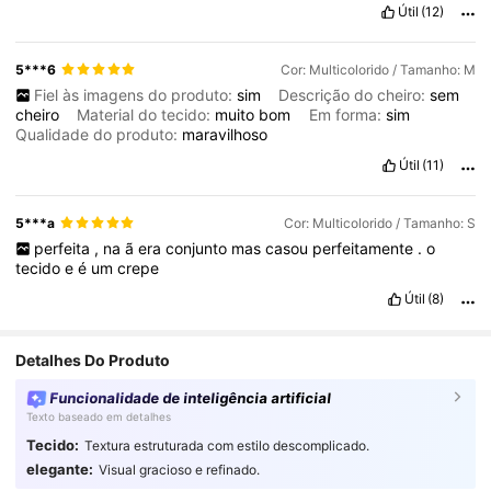
Útil
(12)
5***6
Cor: Multicolorido / Tamanho: M
Fiel às imagens do produto:
sim
Descrição do cheiro:
sem
cheiro
Material do tecido:
muito
bom
Em forma:
sim
Qualidade do produto:
maravilhoso
Útil
(11)
5***a
Cor: Multicolorido / Tamanho: S
perfeita
,
na
ã
era
conjunto
mas
casou
perfeitamente
.
o
tecido
e
é
um
crepe
Útil
(8)
Detalhes Do Produto
Funcionalidade de inteligência artificial
Texto baseado em detalhes
Tecido:
Textura estruturada com estilo descomplicado.
elegante:
Visual gracioso e refinado.