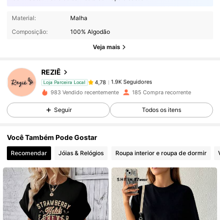
1.9K Seguidores
4,78
Material:
Malha
Composição:
100% Algodão
1.9K Seguidores
4,78
Veja mais
REZIÊ
1.9K Seguidores
4,78
a***m
pago
1 dia atrás
Loja Parceira Local
983 Vendido recentemente
185 Compra recorrente
1.9K Seguidores
4,78
Seguir
Todos os itens
Você Também Pode Gostar
1.9K Seguidores
4,78
Recomendar
Jóias & Relógios
Roupa interior e roupa de dormir
1.9K Seguidores
4,78
1.9K Seguidores
4,78