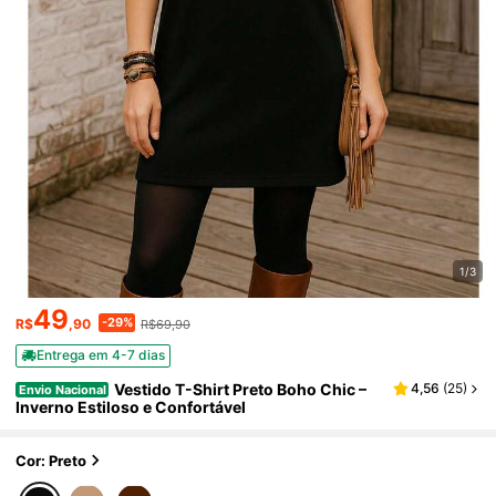
1/3
49
-29%
R$
,90
R$69,90
Entrega em 4-7 dias
Vestido T-Shirt Preto Boho Chic –
4,56
(
25
)
Envio Nacional
Inverno Estiloso e Confortável
Cor: Preto