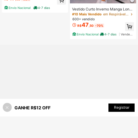
ual Comfy Blogueira
Envio Nacional
4-7 dias
Vestido Curto Inverno Manga Longa
Gola Alta 60020 Tecido Suedine M
#10 Mais Vendido
em Respirável Moletons e blusas de moletom feminin
odinha Feminina Inverno Frio Lindo
600+ vendido
Look Ootd Barzinho Show Bota
47
R$
,50
-70%
Envio Nacional
4-7 dias
Vendedor Indicado
GANHE R$12 OFF
ADICIONAR AO CARRINHO
Registrar
29% OFF!