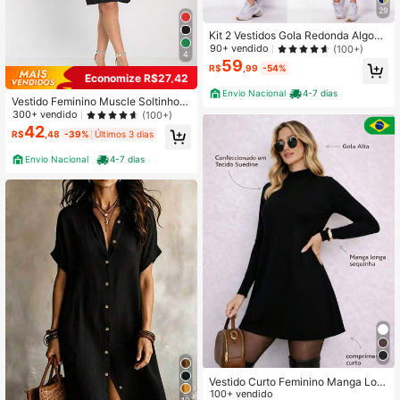
29
Kit 2 Vestidos Gola Redonda Algodã
o
90+ vendido
(100+)
4
59
R$
,99
-54%
Economize R$27,42
Envio Nacional
4-7 dias
Vestido Feminino Muscle Soltinho
Manga Borboleta Malha 100% Algo
300+ vendido
(100+)
dão Plus size Casual Passeio Dia N
42
R$
,48
-39%
Últimos 3 dias
oite Sair pra Mãe Confortável Mulh
er Tia Vó Presente
Envio Nacional
4-7 dias
Vestido Curto Feminino Manga Lon
ga Gola Alta Suedine Elegante e Ca
100+ vendido