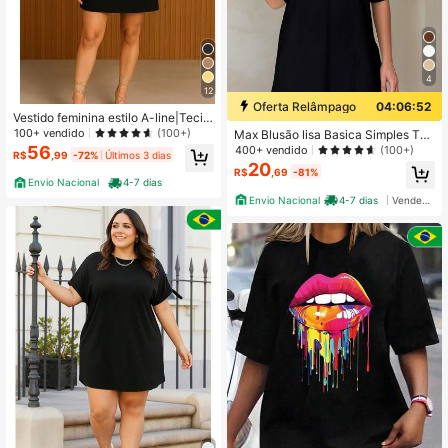
4
12
Oferta Relâmpago
04:06:51
Vestido feminina estilo A-line|Tecid
o alfaiataria premium|Várias cores,
100+ vendido
(100+)
Max Blusão lisa Basica Simples Tec
elegante e moderna com bolso
ido de malha
56
400+ vendido
(100+)
R$
,99
-72%
Últimos 3 dias
20
R$
,69
-81%
Envio Nacional
4-7 dias
Envio Nacional
4-7 dias
Vendedor Indicado