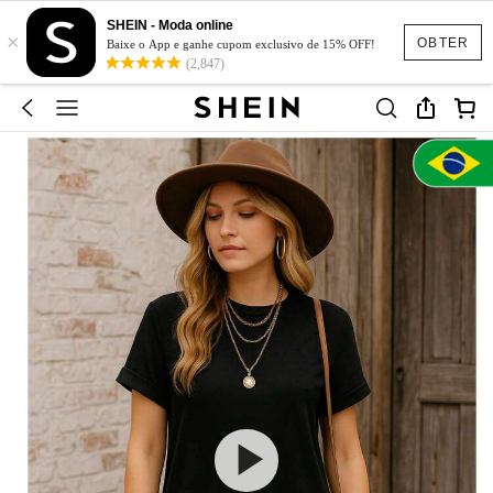
SHEIN - Moda online
×
OBTER
Baixe o App e ganhe cupom exclusivo de 15% OFF!
(2,847)