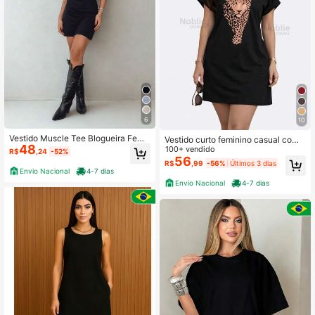
6
10
Vestido Muscle Tee Blogueira Femi
Vestido curto feminino casual com
48
nino Algodão Curto Confort
estampa de leopardo, manga curta
100+ vendido
R$
,24
-52%
e gola redonda.
56
R$
,99
-56%
Últimos 3 dias
Envio Nacional
4-7 dias
Envio Nacional
4-7 dias