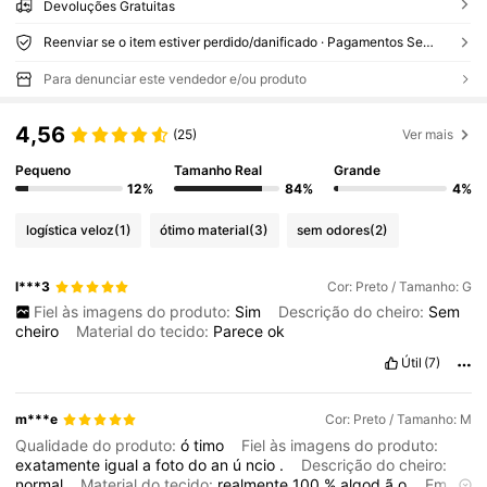
Devoluções Gratuitas
Reenviar se o item estiver perdido/danificado · Pagamentos Seguros · Proteção de privacidade
Para denunciar este vendedor e/ou produto
4,56
(25)
Ver mais
Pequeno
Tamanho Real
Grande
12%
84%
4%
logística veloz
(1)
ótimo material
(3)
sem odores
(2)
l***3
Cor: Preto / Tamanho: G
Fiel às imagens do produto:
Sim
Descrição do cheiro:
Sem
cheiro
Material do tecido:
Parece
ok
Útil
(7)
m***e
Cor: Preto / Tamanho: M
Qualidade do produto:
ó
timo
Fiel às imagens do produto:
exatamente
igual
a
foto
do
an
ú
ncio
.
Descrição do cheiro:
normal
Material do tecido:
realmente
100
%
algod
ã
o
Em