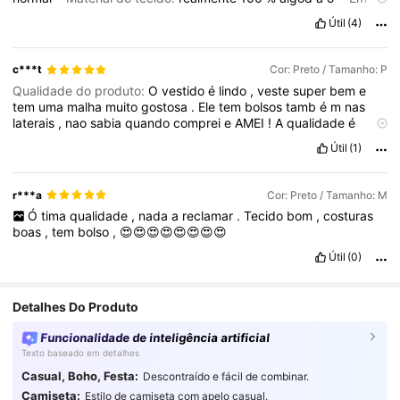
forma:
normal
Útil
(4)
c***t
Cor: Preto / Tamanho: P
Qualidade do produto:
O
vestido
é
lindo
,
veste
super
bem
e
tem
uma
malha
muito
gostosa
.
Ele
tem
bolsos
tamb
é
m
nas
laterais
,
nao
sabia
quando
comprei
e
AMEI
!
A
qualidade
é
melhor
do
que
eu
imaginava
,
recomendo
!
Útil
(1)
r***a
Cor: Preto / Tamanho: M
Ó
tima
qualidade
,
nada
a
reclamar
.
Tecido
bom
,
costuras
boas
,
tem
bolso
,
😍😍😍😍😍😍😍😍
Útil
(0)
Detalhes Do Produto
Funcionalidade de inteligência artificial
Texto baseado em detalhes
Casual, Boho, Festa:
Descontraído e fácil de combinar.
Camiseta:
Estilo de camiseta com apelo casual.