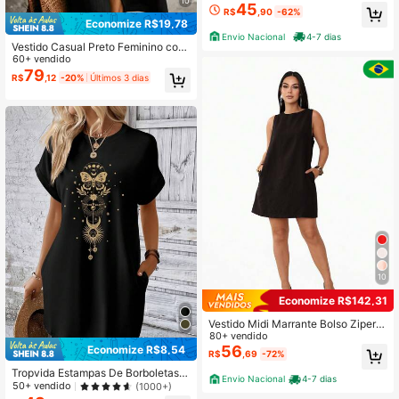
10
sual
45
R$
,90
-62%
Economize R$19,78
Envio Nacional
4-7 dias
Vestido Casual Preto Feminino com
Botões na Frente, Comprimento até
60+ vendido
o Joelho, Manga Curta, Tecido de
79
R$
,12
-20%
Últimos 3 dias
Malha Elegante para Verão, do Trab
alho ao Fim de Semana
10
Economize R$142,31
Vestido Midi Marrante Bolso Ziper A
lta Costura Blogueira Tendencia QU
80+ vendido
EIMA DE ESTOQUE
56
Economize R$8,54
R$
,69
-72%
Tropvida Estampas De Borboletas
Envio Nacional
4-7 dias
Manga De Asa De Morcego Vestido
50+ vendido
(1000+)
Camiseta