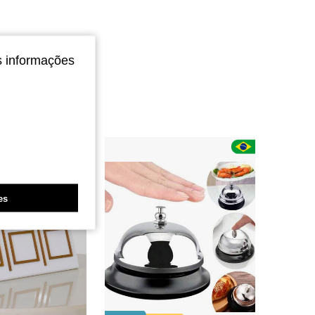
s informações
es