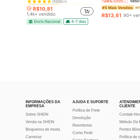
Vaso de Estilo Nórdico Moderno com Casal se Abraçando, Adequado para Decoração de Sala de Estar, Sala de Jantar, Quarto, Vaso para
-28%
Últimos 3 dias
em Placa de metal e pintura em lata
em Placa de metal e pintura em lata
#1 Mais Vendido
#1 Mais Vendido
(1000+)
(1000+)
#5 Mais Vendido
R$10,81
em Placa de metal e pintura em lata
#1 Mais Vendido
1,4k+ vendido
R$13,61
90+ ve
(1000+)
Envio Nacional
4-7 dias
INFORMAÇÕES DA
AJUDA E SUPORTE
ATENDIME
EMPRESA
CLIENTE
Política de Frete
Sobre SHEIN
Contate-No
Devolução
Venda na SHEIN
Método De
Reembolso
Blogueiros de moda
Pontos Bôn
Como Pedir
Carreiras
Política de