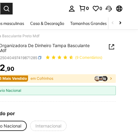
0
0
ar. Press Enter to select.
s masculinas
Casa & Decoração
Tamanhos Grandes
Joias e acessó
a Basculante Preto Mdf
Organizadora De Dinheiro Tampa Basculante
Mdf
h25040497419871285
(9 Comentários)
2
,90
ICE AND AVAILABILITY
6 Mais Vendido
em Cofrinhos
vio Nacional
do por
io Nacional
Internacional