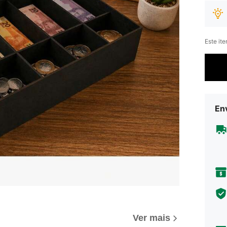
Este it
Env
Ver mais