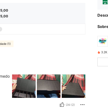
5,00
Descr
5,00
Sobre
dade (1)
3.2K
 medo
Útil (2)