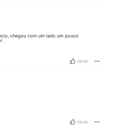
núncio, chegou com um lado um pouco
r.
Útil (0)
Útil (0)