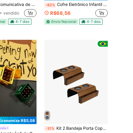
aberto e fechado para porta de vidro de lojas 30x10
Cofre Eletrônico Infantil com Senha Digital Entrada de Notas e Moedas - fofo e divertido
-62%
R$68,56
+ vendido
nal
4-7 dias
Envio Nacional
4-7 dias
Economize R$5,08
Quase esgotado!
Kit 2 Bandeja Porta Copo Com Porta Controle Esteira Para Braço de Sofá Caramelo Marrom
ivida
-31%
em Multicolorido Ímãs de geladeira e decorativos
(500+)
do