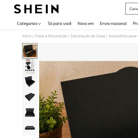
Caix
Use up 
Categorias
Só para você
Novo em
Envio nacional
Pr
Início
Casa e Decoração
Decoração de Casa
Acessórios para
/
/
/