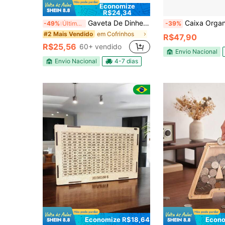
Economize
R$24,34
Gaveta De Dinheiro Mdf Preta Ou Cru C/divisorias Festa Bingo Preto
Caixa Organizadora de Cédulas e Moedas Gaveta MDF Divis
-49%
Últimos 2 dias
-39%
em Cofrinhos
#2 Mais Vendido
R$47,90
R$25,56
60+ vendido
Envio Nacional
Envio Nacional
4-7 dias
Economize R$18,64
Econo