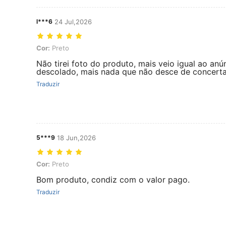
l***6
24 Jul,2026
Cor: Preto
Cor:
Preto
Não tirei foto do produto, mais veio igual ao a
descolado, mais nada que não desce de concerta
Traduzir
5***9
18 Jun,2026
Cor: Preto
Cor:
Preto
Bom produto, condiz com o valor pago.
Traduzir