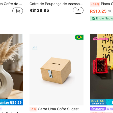
ra Transparente para Economias, Caixa de Dinheiro Decorativa de Madeira com 26 Letras em Inglês, Presente Elegante e da Moda para Feriados, Aniversário, Formatura
Cofre de Poupança de Acesso Automático ATM, Cofre de Poupança com Senha e Voz Real Inteligente, Presentes Perfeitos para Natal, Halloween, Ação de Graças, Aniversário, Formatura
Placa Comunicativa de 
-39%
R$138,95
R$13,25
90
Envio Nacio
omize R$5,29
Caixa Urna Cofre Sugestões Com Fecho Para Cadeado Mdf Cru
Jo
-1%
#2 Mais Vendi