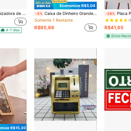
Economize R$5,04
órias Para Dinheiro Fácil Troco com fecho e dobradiça
Caixa de Dinheiro Grande para Gaveta de Armário, Bandeja de Inserção de Dinheiro com 5 Compartimentos para Notas e 4 Compartimentos para Moedas, Caixa de Armazenamento Organizadora de Caixa Registradora com Clipe de Metal para Classificação de Loja
Placa PIX display de
-5%
-29%
Somente 1 Restante
(
R$95,86
R$41,65
4-7 dias
Envio Nacio
mize R$15,30