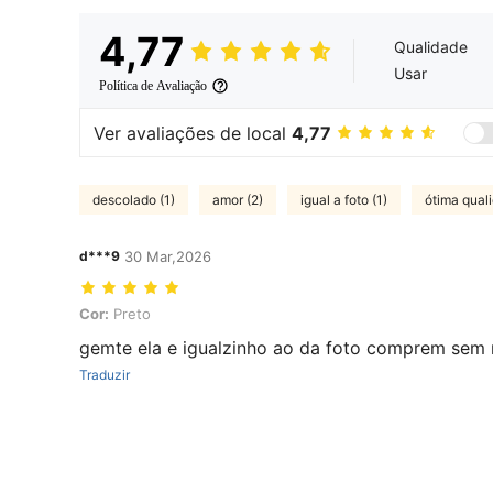
4,77
Qualidade
Usar
Política de Avaliação
Ver avaliações de local
4,77
descolado (1)
amor (2)
igual a foto (1)
ótima quali
d***9
30 Mar,2026
Cor: Preto
Cor:
Preto
gemte ela e igualzinho ao da foto comprem sem
Traduzir