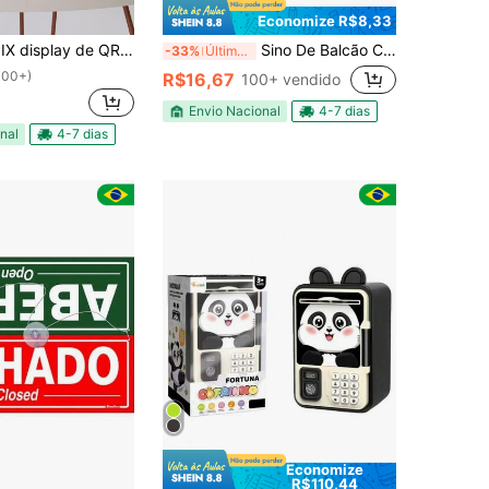
Economize R$8,33
 QR code para pagamentos Conjunto Acrilico Branco
Sino De Balcão Campainha Metal Sineta Chamado Recepção Hotel
-33%
Últimos 2 dias
100+)
R$16,67
100+ vendido
Envio Nacional
4-7 dias
nal
4-7 dias
Economize
R$110,44