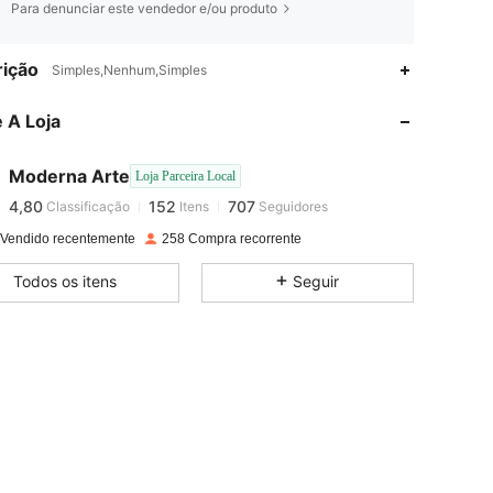
Para denunciar este vendedor e/ou produto
ição
Simples,Nenhum,Simples
4,80
152
707
 A Loja
4,80
152
707
Moderna Arte
Loja Parceira Local
4,80
152
707
Classificação
Itens
Seguidores
l***s
pago
1 dia atrás
 Vendido recentemente
258 Compra recorrente
4,80
152
707
Todos os itens
Seguir
4,80
152
707
4,80
152
707
4,80
152
707