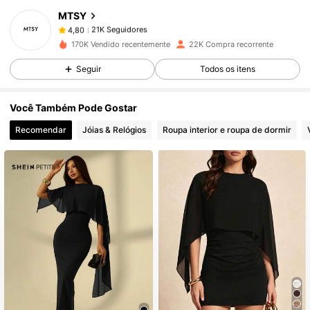
MTSY
21K Seguidores
4,80
170K Vendido recentemente
22K Compra recorrente
Seguir
Todos os itens
21K Seguidores
4,80
Você Também Pode Gostar
21K Seguidores
4,80
Recomendar
Jóias & Relógios
Roupa interior e roupa de dormir
21K Seguidores
4,80
21K Seguidores
4,80
21K Seguidores
4,80
21K Seguidores
4,80