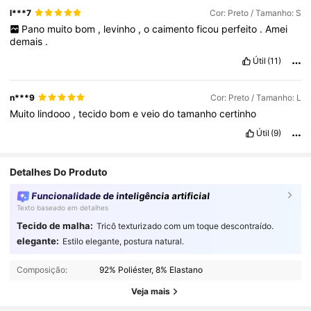
l***7
Cor: Preto / Tamanho: S
Pano
muito
bom
,
levinho
,
o
caimento
ficou
perfeito
.
Amei
demais
.
Útil
(11)
n***9
Cor: Preto / Tamanho: L
Muito
lindooo
,
tecido
bom
e
veio
do
tamanho
certinho
Útil
(9)
Detalhes Do Produto
Funcionalidade de inteligência artificial
Texto baseado em detalhes
Tecido de malha:
Tricô texturizado com um toque descontraído.
elegante:
Estilo elegante, postura natural.
21K Seguidores
4,80
Composição:
92% Poliéster, 8% Elastano
Veja mais
21K Seguidores
4,80