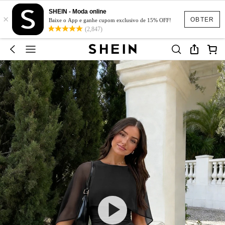
SHEIN - Moda online
×
OBTER
Baixe o App e ganhe cupom exclusivo de 15% OFF!
(2,847)