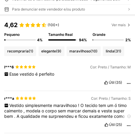
Para denunciar este vendedor e/ou produto
4,62
(100+)
Ver mais
Pequeno
Tamanho Real
Grande
4%
94%
2%
recompraria
(1)
elegante
(9)
maravilhoso
(10)
linda
(31)
l***6
Cor: Preto / Tamanho: M
Esse
vestido
é
perfeito
Útil
(35)
r***a
Cor: Preto / Tamanho: S
Vestido
simplesmente
maravilhoso
!
O
tecido
tem
um
ó
timo
caimento
,
modela
o
corpo
sem
marcar
demais
e
veste
super
bem
.
A
qualidade
me
surpreendeu
e
ficou
exatamente
como
nas
fotos
.
🖤
Útil
(25)