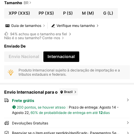
Tamanho
BR
XPP
(XXS)
PP
(XS)
P
(S)
M
(M)
G
(L)
Guia de tamanhos
Verifique meu tamanho
94%
achou que o tamanho era fiel
Não é o seu tamanho? Conte-nos
Enviado De
Envio Nacional
Internacional
Produto Internacional sujeito à declaração de importação e a
tributos estaduais e federais.
Envio Internacional para o
Brazil
Frete grátis
200 pontos, se houver atraso
Prazo de entrega:
Agosto 14 -
Agosto 22,
60% de probabilidade de entrega em até
12
dias
Devoluções Gratuitas
Reenviar se o item estiver perdido/danificado · Pagamentos Seguros · Proteção de privacidade