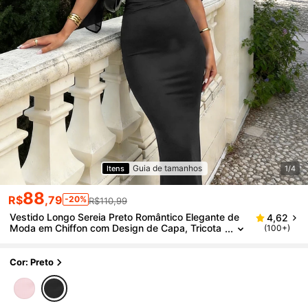
Guia de tamanhos
Itens
1/4
88
R$
,79
-20%
R$110,99
Vestido Longo Sereia Preto Romântico Elegante de
4,62
Moda em Chiffon com Design de Capa, Tricota
(100+)
do Franzido, Botão em Formato de Lágrima nas
Costas, Adequado para Encontros e Festas, Primav
era/Verão, Baile de Formatura
Cor: Preto