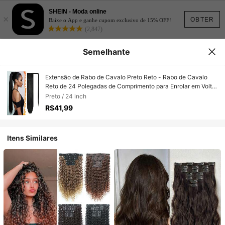
SHEIN - Moda online
×
OBTER
Baixe o App e ganhe cupom exclusivo de 15% OFF!
(2,847)
Semelhante
Extensão de Rabo de Cavalo Preto Reto - Rabo de Cavalo
Reto de 24 Polegadas de Comprimento para Enrolar em Volta,
Extensões de Cabelo com Presilha Rabos de Cavalo
Preto / 24 inch
Sintéticos Pretos para Uso Diário
R$41,99
Itens Similares