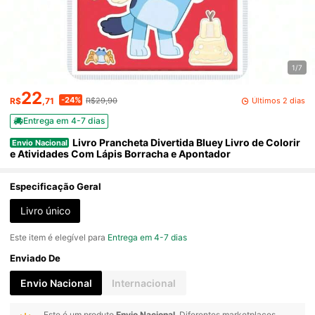
1/7
22
-24%
Últimos 2 dias
R$
,71
R$29,90
Entrega em 4-7 dias
Livro Prancheta Divertida Bluey Livro de Colorir
Envio Nacional
e Atividades Com Lápis Borracha e Apontador
Especificação Geral
Livro único
Este item é elegível para
Entrega em 4-7 dias
Enviado De
Envio Nacional
Internacional
Este é um produto
Envio Nacional
. Diferentes marketplaces