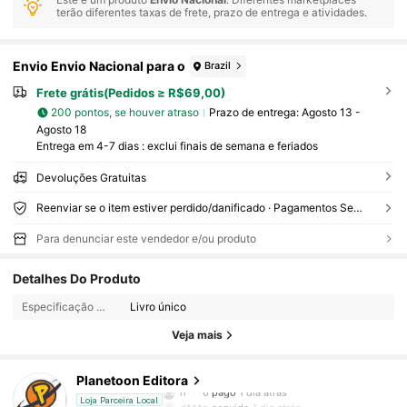
terão diferentes taxas de frete, prazo de entrega e atividades.
Envio Envio Nacional para o
Brazil
Frete grátis(Pedidos ≥ R$69,00)
200 pontos, se houver atraso
Prazo de entrega:
Agosto 13 -
Agosto 18
Entrega em 4-7 dias : exclui finais de semana e feriados
Devoluções Gratuitas
Reenviar se o item estiver perdido/danificado · Pagamentos Seguros · Proteção de privacidade
Para denunciar este vendedor e/ou produto
244 Seguidores
4,88
Detalhes Do Produto
Especificação geral:
Livro único
244 Seguidores
4,88
Veja mais
244 Seguidores
4,88
Planetoon Editora
h***6
pago
1 dia atrás
d***p
seguido
1 dia atrás
Loja Parceira Local