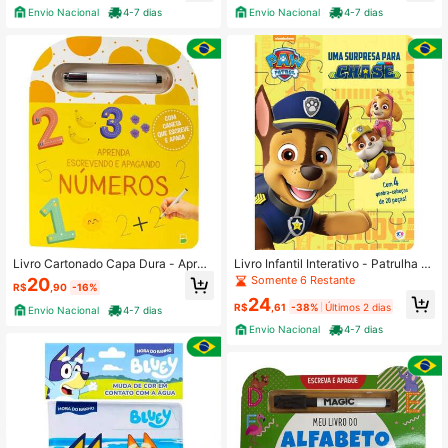
Envio Nacional
4-7 dias
Envio Nacional
4-7 dias
244 Seguidores
4,88
Livro Cartonado Capa Dura - Apren
Livro Infantil Interativo - Patrulha C
da Escrevendo e Apagando: Númer
anina Uma Surpresa Para Chase co
Somente 6 Restante
20
R$
,90
-16%
os com Caneta Escreve e Apaga Ed
m Quebra-Cabeça 20 Peças Cirand
24
itora TodoLivro
a Cultural
R$
,61
-38%
Últimos 2 dias
Envio Nacional
4-7 dias
Envio Nacional
4-7 dias