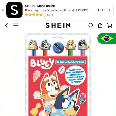
SHEIN - Moda online
×
OBTER
Baixe o App e ganhe cupom exclusivo de 15% OFF!
(2,847)