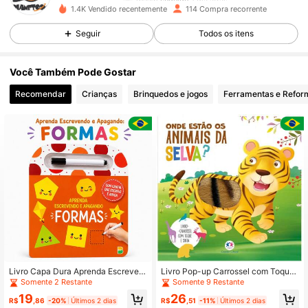
1.4K Vendido recentemente
114 Compra recorrente
244 Seguidores
4,88
Seguir
Todos os itens
244 Seguidores
4,88
Você Também Pode Gostar
Recomendar
Crianças
Brinquedos e jogos
Ferramentas e Refor
244 Seguidores
4,88
244 Seguidores
4,88
244 Seguidores
4,88
244 Seguidores
4,88
Livro Capa Dura Aprenda Escreven
Livro Pop-up Carrossel com Toque
do E Apagando Formas Infantil Todo
e Sinta - Onde estão os animais da
Somente 2 Restante
Somente 9 Restante
Livro
selva Ciranda Cultural
244 Seguidores
4,88
19
26
R$
,86
-20%
Últimos 2 dias
R$
,51
-11%
Últimos 2 dias