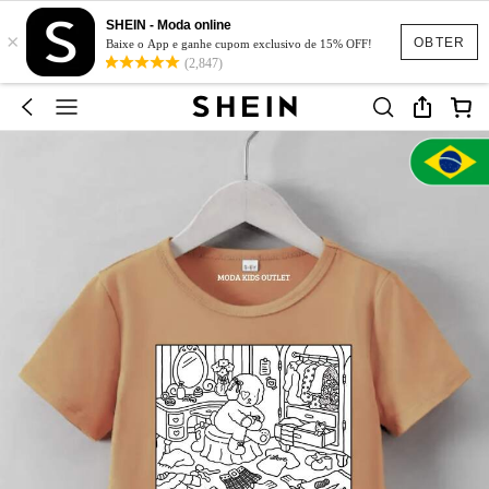
SHEIN - Moda online
×
OBTER
Baixe o App e ganhe cupom exclusivo de 15% OFF!
(2,847)