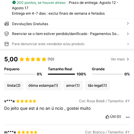
200 pontos, se houver atraso
Prazo de entrega:
Agosto 12 -
Agosto 17
Entrega em 4-7 dias : exclui finais de semana e feriados
Devoluções Gratuitas
Reenviar se o item estiver perdido/danificado · Pagamentos Seguros · Proteção de privacidade
Para denunciar este vendedor e/ou produto
5,00
(10)
Ver mais
Pequeno
Tamanho Real
Grande
0%
100%
0%
linda
(2)
ótima estampa
(1)
amor
(1)
tão legal
(1)
v***a
Cor: Rosa Bebê / Tamanho: 4Y
Do
jeito
que
est
á
no
an
ú
ncio
,
gostei
muito
Útil
(0)
m***e
Cor: Branco / Tamanho: 4Y