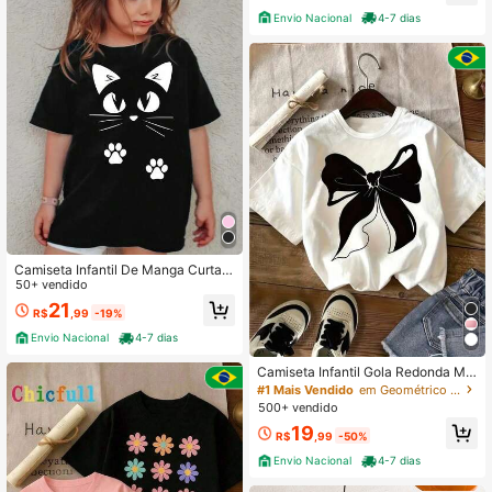
Envio Nacional
4-7 dias
Camiseta Infantil De Manga Curta E
Casual Para Meninas Estampa Pers
50+ vendido
onalizada De Gato
21
R$
,99
-19%
Envio Nacional
4-7 dias
Camiseta Infantil Gola Redonda Ma
nga Curta Estilo Oversized Casual
#1 Mais Vendido
em Geométrico Camisetas para meninas
Colorida Simples Adequado Ideal M
500+ vendido
eninas E As Estações Do Ano Algod
19
ão Estampa De Laço
R$
,99
-50%
Envio Nacional
4-7 dias