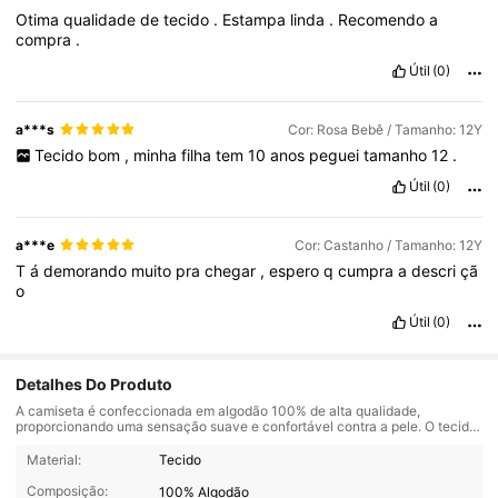
Otima
qualidade
de
tecido
.
Estampa
linda
.
Recomendo
a
compra
.
Útil
(0)
a***s
Cor: Rosa Bebê / Tamanho: 12Y
Tecido
bom
,
minha
filha
tem
10
anos
peguei
tamanho
12
.
Útil
(0)
a***e
Cor: Castanho / Tamanho: 12Y
T
á
demorando
muito
pra
chegar
,
espero
q
cumpra
a
descri
çã
o
Útil
(0)
Detalhes Do Produto
A camiseta é confeccionada em algodão 100% de alta qualidade,
proporcionando uma sensação suave e confortável contra a pele. O tecido
de tecido é ideal para manter as crianças frescas durante todo o dia,
3.9K Seguidores
4,84
mesmo nas atividades mais agitadas. Com um design alegre e estampas
Material:
Tecido
divertidas, a camiseta agrada tanto aos pequenos quanto aos pais.
Disponível em uma variedade de cores vibrantes e estampas que incluem
Composição:
100% Algodão