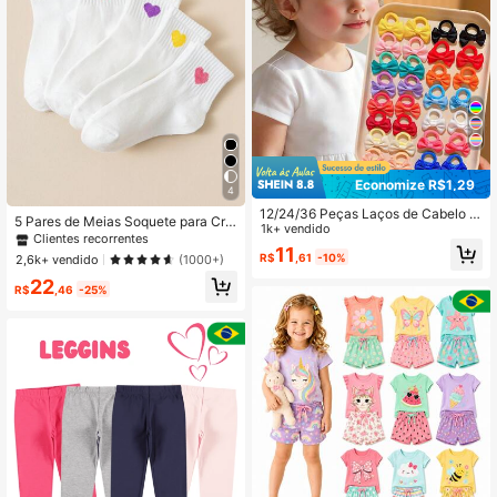
Economize R$1,29
4
12/24/36 Peças Laços de Cabelo In
5 Pares de Meias Soquete para Cria
fantis de Cores Aleatórias Doces, Pr
1k+ vendido
nças, Meias Esportivas Engraçadas
Clientes recorrentes
esente para Meninas, Volta às Aula
11
e Fofas, Presente para Crianças
R$
,61
-10%
2,6k+ vendido
(1000+)
s, Acessórios de Cabelo para Crian
ças, Laços de Cabelo para Meninas
22
R$
,46
-25%