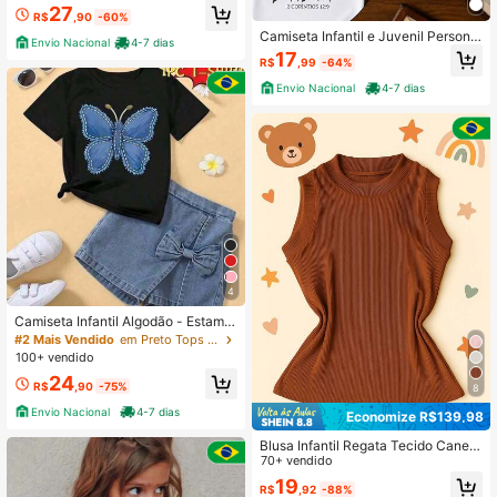
27
R$
,90
-60%
Camiseta Infantil e Juvenil Personal
Envio Nacional
4-7 dias
izada Unissex Gospel Igreja A tua gr
17
R$
,99
-64%
aça me basta Frente e Costa
Envio Nacional
4-7 dias
4
Camiseta Infantil Algodão - Estamp
a Borboleta Jeans Blusinha ideal pa
#2 Mais Vendido
em Preto Tops para meninas
ra meninas
100+ vendido
24
R$
,90
-75%
8
Envio Nacional
4-7 dias
Economize R$139,98
Blusa Infantil Regata Tecido Canela
da Ribana Blusa Regata Básica (Bin
70+ vendido
f518)
19
R$
,92
-88%