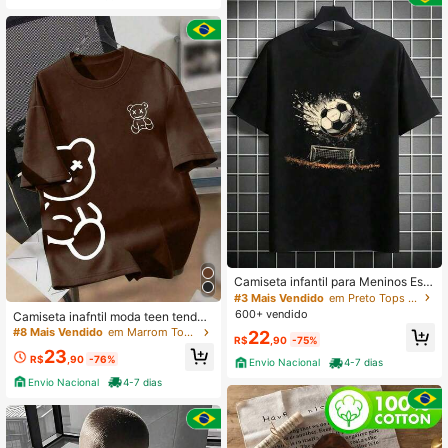
Camiseta infantil para Meninos Esta
mpa De Bola GOL trave blusa 100%
#3 Mais Vendido
em Preto Tops para meninos adolescentes
algodão
600+ vendido
Camiseta inafntil moda teen tenden
cia 2026 2 ao 16
#8 Mais Vendido
em Marrom Tops para meninos adolescentes
22
R$
,90
-75%
23
R$
,90
-76%
Envio Nacional
4-7 dias
Envio Nacional
4-7 dias