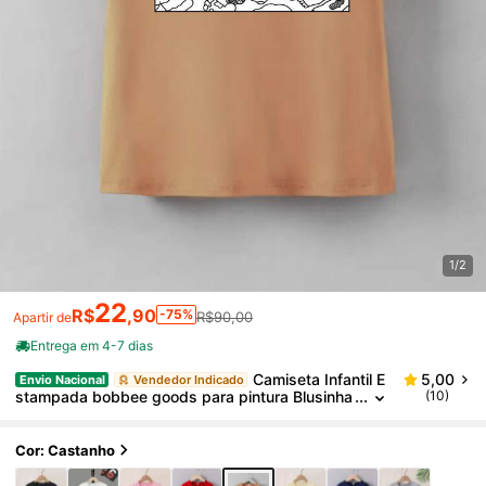
1/2
22
R$
,90
-75%
R$90,00
Apartir de
Entrega em 4-7 dias
Camiseta Infantil E
5,00
Envio Nacional
Vendedor Indicado
stampada bobbee goods para pintura Blusinha
(10)
Menina 100% algodão
Cor: Castanho