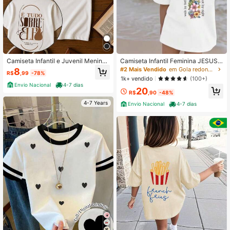
3.9K Seguidores
4,84
3.9K Seguidores
4,84
Camiseta Infantil e Juvenil Menino
Camiseta Infantil Feminina JESUS
3.9K Seguidores
4,84
e Menina Gospel Tudo sobre ele 2 a
CRUZ Malha Premium 100% Algod
#2 Mais Vendido
em Gola redonda Camisetas para meninas
8
R$
,99
-78%
o 16 anos Jesus
ão Todas Ocasião Manga Curta Est
1k+ vendido
(100+)
ampa Lançamento
Envio Nacional
4-7 dias
20
R$
,90
-48%
4-7 Years
Envio Nacional
4-7 dias