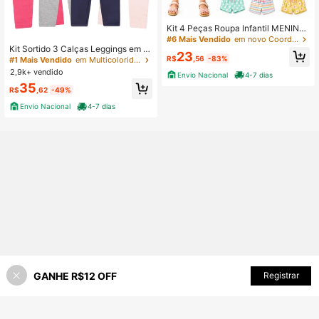
Kit 4 Peças Roupa Infantil MENINA
VERÃO KIT com 2 Conjuntos de Ver
#6 Mais Vendido
em novo Coordenadas de camiseta para meninas
ão Feminino Sortidos Conjunto de V
Kit Sortido 3 Calças Leggings em C
23
erão com estampas fofas de Menin
otton Infantil Menina - 2 ao 16
R$
,56
-83%
#1 Mais Vendido
em Multicolorido Calças para meninas
a Volta as Aulas Moda Praia Verão,
2,9k+ vendido
Envio Nacional
4-7 dias
conjunto confortável
35
R$
,62
-49%
Envio Nacional
4-7 dias
GANHE R$12 OFF
ADICIONAR AO CARRINHO
Registrar
75% OFF!