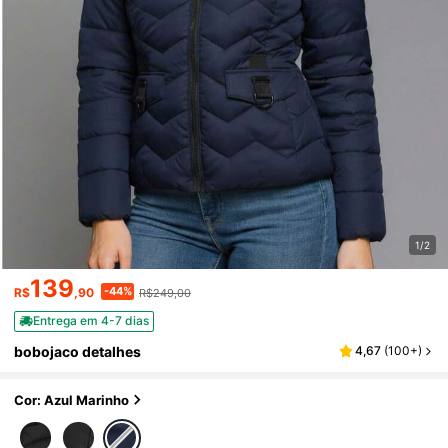
1/2
139
-44%
R$
,90
R$249,00
Entrega em 4-7 dias
bobojaco detalhes
4,67
(
100+
)
Cor: Azul Marinho