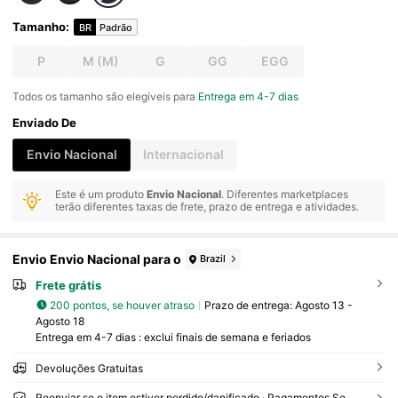
Tamanho
:
BR
Padrão
P
M
(M)
G
GG
EGG
Todos os tamanho são elegíveis para
Entrega em 4-7 dias
Enviado De
Envio Nacional
Internacional
Este é um produto
Envio Nacional
. Diferentes marketplaces
terão diferentes taxas de frete, prazo de entrega e atividades.
Envio Envio Nacional para o
Brazil
Frete grátis
200 pontos, se houver atraso
Prazo de entrega:
Agosto 13 -
Agosto 18
Entrega em 4-7 dias : exclui finais de semana e feriados
Devoluções Gratuitas
Reenviar se o item estiver perdido/danificado · Pagamentos Seguros · Proteção de privacidade