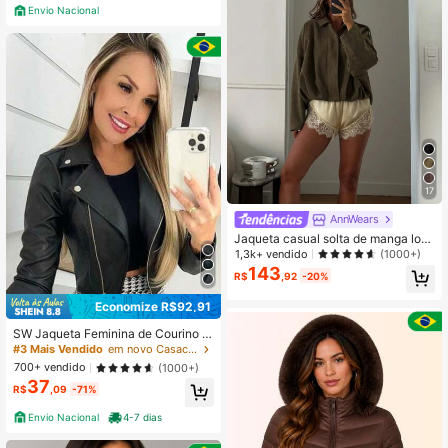
a Escritório Casa Diário Outono Inv
Envio Nacional
erno
17
AnnWears
Jaqueta casual solta de manga lon
ga com abotoamento simples em su
1,3k+ vendido
(1000+)
ede sintético para mulheres, adequ
143
R$
,92
-20%
ada para a primavera
Economize R$92,91
SW Jaqueta Feminina de Courino m
otoqueira casual inverno 2026
#3 Mais Vendido
em novo Casacos femininos
700+ vendido
(1000+)
37
R$
,09
-71%
Envio Nacional
4-7 dias