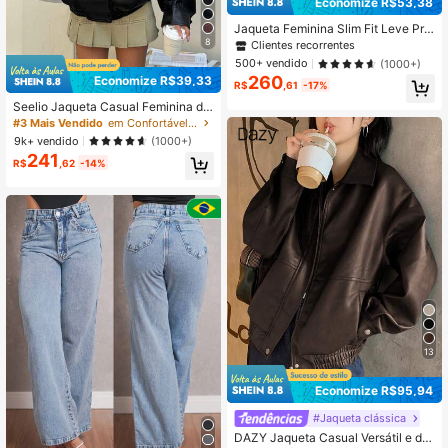
Economize R$53,38
Jaqueta Feminina Slim Fit Leve Pri
mavera/Outono, Jaqueta de Couro
8
Clientes recorrentes
Sintético Estilo Motocicleta com Go
500+ vendido
(1000+)
la Alta Outono
260
Economize R$39,33
R$
,61
-17%
Seelio Jaqueta Casual Feminina de
Couro Sintético Preta com Gola Alt
#3 Mais Vendido
em Confortável Casacos femininos
a, Estilo Europeu e Americano, Mod
9k+ vendido
(1000+)
a Minimalista Versátil, Outono/Inver
241
no, Estilo Descomplicado
R$
,62
-14%
13
Economize R$95,94
#Jaqueta clássica
DAZY Jaqueta Casual Versátil e da