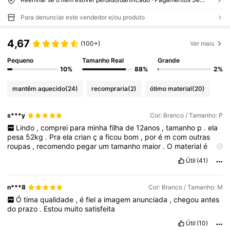
Para denunciar este vendedor e/ou produto
4,67
(100+)
Ver mais
Pequeno
Tamanho Real
Grande
10%
88%
2%
mantêm aquecido
(24)
recompraria
(2)
ótimo material
(20)
s***y
Cor: Branco / Tamanho: P
Lindo
,
comprei
para
minha
filha
de
12anos
,
tamanho
p
.
ela
pesa
52kg
.
Pra
ela
crian
ç
a
ficou
bom
,
por
é
m
com
outras
roupas
,
recomendo
pegar
um
tamanho
maior
.
O
material
é
razo
á
vel
,
por
dentro
n
ã
o
é
felpuda
,
é
as
mangas
parece
um
Útil
(41)
pl
á
stico
.
mais
é
muito
bonita
.
n***8
Cor: Branco / Tamanho: M
Ó
tima
qualidade
,
é
fiel
a
imagem
anunciada
,
chegou
antes
do
prazo
.
Estou
muito
satisfeita
Útil
(10)