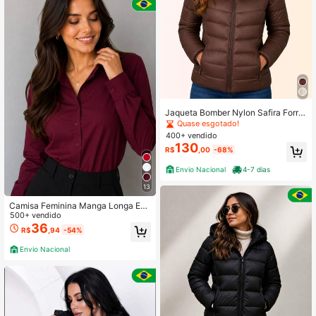
Jaqueta Bomber Nylon Safira Forra
da com Toca Peluciada Feminina
Quase esgotado!
400+ vendido
130
R$
,00
-68%
Envio Nacional
4-7 dias
13
Camisa Feminina Manga Longa Esti
lo Tumblr Moda Casual Confortável
500+ vendido
e Moderna
36
R$
,94
-54%
Envio Nacional