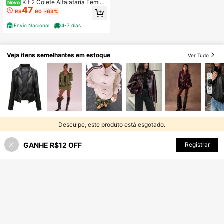
Kit 2 Colete Alfaiataria Femini
Novo
47
no Decote em V com Botões Forrad
R$
,90
-63%
os Casual e Elegante Tendencia Ver
ão
Envio Nacional
4-7 dias
Veja itens semelhantes em estoque
Ver Tudo
Desculpe, este produto está esgotado.
GANHE R$12 OFF
ESGOTADO
Registrar