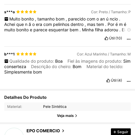
s***o
Cor: Preto / Tamanho: P
Muito
bonito
,
tamanho
bom
,
parecido
com
o
an
ú
ncio
.
Achei
que
n
ã
o
era
com
pelinhos
dentro
,
mas
tem
.
Por
é
m
é
muito
bonito
e
parece
esquentar
bem
.
Minha
filha
adorou
.
Ela
tem
11
anos
,
1
,
54
de
altura
e
46kg
,
ficou
certinho
nela
.
Útil
(10)
b***1
Cor: Azul Marinho / Tamanho: M
Qualidade do produto:
Boa
Fiel às imagens do produto:
Sim
conserteza
Descrição do cheiro:
Bom
Material do tecido:
Simplesmente
bom
Útil
(4)
653 Seguidores
4,64
Detalhes Do Produto
Material:
Pele Sintética
653 Seguidores
4,64
Veja mais
EPO COMERCIO
Seguir
653 Seguidores
4,64