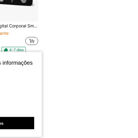
ital Corporal Smart
ante
4-7 dias
s informações
es