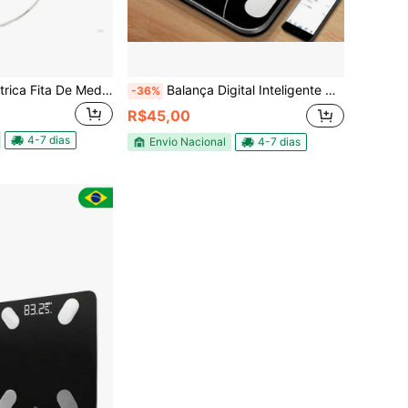
Trena Antropométrica Fita De Medição Corporal Com Disco IMC
Balança Digital Inteligente Bluetooth com Medição Corporal Completa – LCD Iluminado, Alta Precisão, Sincronização c/ App
-36%
R$45,00
4-7 dias
Envio Nacional
4-7 dias