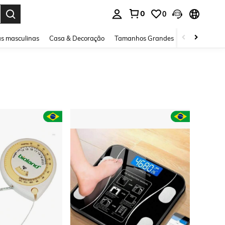
0
0
ar. Press Enter to select.
s masculinas
Casa & Decoração
Tamanhos Grandes
Joias e acessó