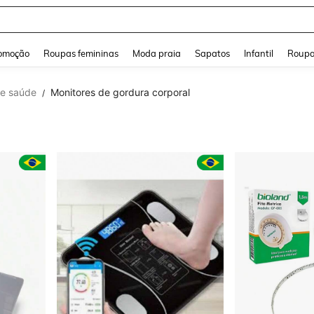
and down arrow keys to navigate search Buscas recentes and Pesquisar e Encontr
omoção
Roupas femininas
Moda praia
Sapatos
Infantil
Roupa
de saúde
Monitores de gordura corporal
/