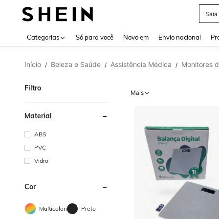
Saia
Use up 
Categorias
Só para você
Novo em
Envio nacional
Pr
Início
Beleza e Saúde
Assistência Médica
Monitores 
/
/
/
Filtro
Mais
Material
ABS
PVC
Vidro
Cor
Multicolorido
Preto