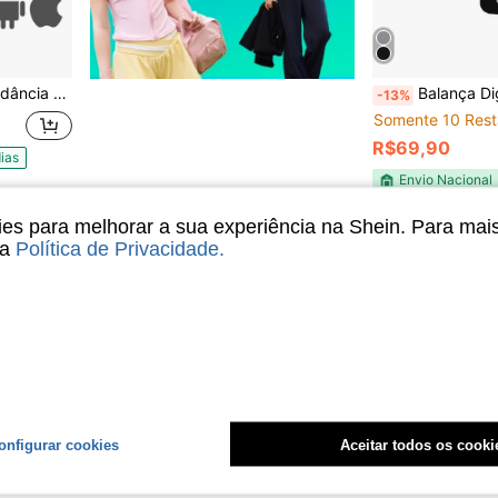
l por App Até 180Kg
Balança Dig
-13%
Somente 10 Rest
R$69,90
ias
Envio Nacional
s para melhorar a sua experiência na Shein. Para mai
1
Total de 1 páginas
sa
Política de Privacidade
.
onfigurar cookies
Aceitar todos os cooki