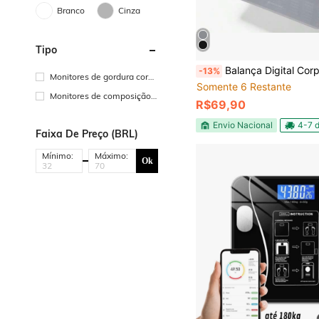
Branco
Cinza
Tipo
Balança Digital Corpo
-13%
Monitores de gordura corpo
Somente 6 Restante
ral
Monitores de composição c
R$69,90
orporal
Envio Nacional
4-7 d
Faixa De Preço (BRL)
Mínimo:
Máximo:
Ok