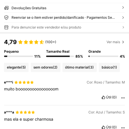
Devoluções Gratuitas
Reenviar se o item estiver perdido/danificado · Pagamentos Seguros · Proteção de privacidade
Para denunciar este vendedor e/ou produto
4,79
(100+)
Ver mais
Pequeno
Tamanho Real
Grande
11%
85%
4%
elegante
(5)
sem odores
(2)
ótimo material
(3)
básico
(1)
e***i
Cor: Roxo / Tamanho: M
muito
boooooooooooooooom
Útil
(0)
a***a
Cor: Azul / Tamanho: S
mas
ela
e
super
charmosa
Útil
(0)