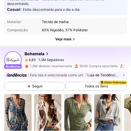
descontraído.
Casual:
Estilo descontraído para o dia a dia.
1.3M Seguidores
4,83
Material:
Tecido de malha
Composição:
63% Algodão, 37% Poliéster
1.3M Seguidores
4,83
Veja mais
Bohemela
1.3M Seguidores
4,83
c***s
pago
1 dia atrás
1.8M Vendido recentemente
950K Compra recorrente
Aum
1.3M Seguidores
4,83
Esta loja é selecionada como um
「Loja de Tendências」
Oferta Relâmpago
Seguir
Todos os itens
1.3M Seguidores
4,83
1.3M Seguidores
4,83