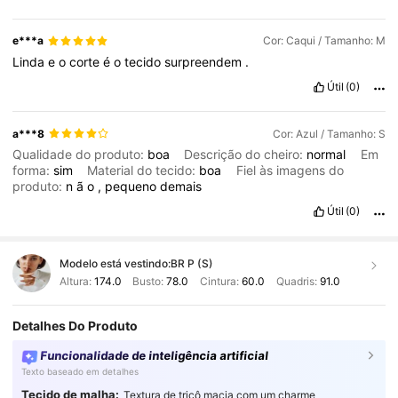
e***a
Cor: Caqui / Tamanho: M
Linda
e
o
corte
é
o
tecido
surpreendem
.
Útil
(0)
a***8
Cor: Azul / Tamanho: S
Qualidade do produto:
boa
Descrição do cheiro:
normal
Em
forma:
sim
Material do tecido:
boa
Fiel às imagens do
produto:
n
ã
o
,
pequeno
demais
Útil
(0)
Modelo está vestindo:
BR P (S)
Altura:
174.0
Busto:
78.0
Cintura:
60.0
Quadris:
91.0
Detalhes Do Produto
Funcionalidade de inteligência artificial
Texto baseado em detalhes
Tecido de malha:
Textura de tricô macia com um charme