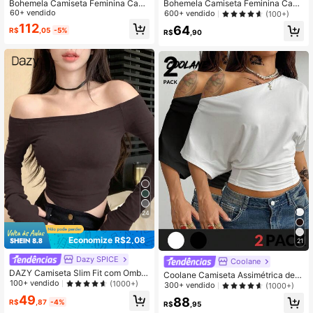
Bohemela Camiseta Feminina Casu
Bohemela Camiseta Feminina Casu
al de Cor Sólida Assimétrica de Ma
60+ vendido
al de Malha com Renda Contrastant
600+ vendido
(100+)
nga Curta
e, Decote Barco, Ajustada e Barra A
112
64
R$
,05
-5%
ssimétrica
R$
,90
24
Economize R$2,08
21
Dazy SPICE
Coolane
DAZY Camiseta Slim Fit com Ombro
Coolane Camiseta Assimétrica de O
s Abertos para Mulheres, Blusas par
100+ vendido
(1000+)
mbro Cinturada para Uso Diário, Bá
300+ vendido
(1000+)
a Sair, Roupas de Outono Manga Lo
sica, Rave, Y2K, Todas as Estações,
49
88
nga, Blusas com Ombros à Mostra
R$
,87
-4%
para Mulheres
R$
,95