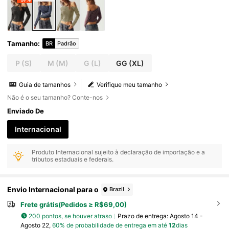
Tamanho
:
BR
Padrão
P
(S)
M
(M)
G
(L)
GG
(XL)
Guia de tamanhos
Verifique meu tamanho
Não é o seu tamanho? Conte-nos
Enviado De
Internacional
Produto Internacional sujeito à declaração de importação e a
tributos estaduais e federais.
Envio Internacional para o
Brazil
Frete grátis(Pedidos ≥ R$69,00)
200 pontos, se houver atraso
Prazo de entrega:
Agosto 14 -
Agosto 22,
60% de probabilidade de entrega em até
12
dias