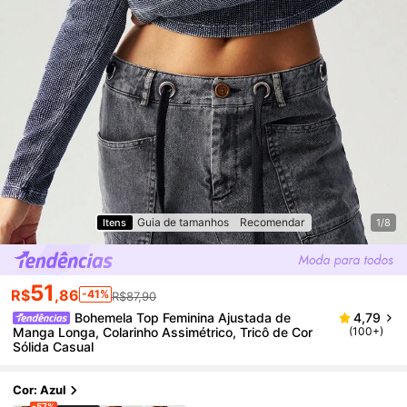
Guia de tamanhos
Recomendar
Itens
1/8
51
R$
,86
-41%
R$87,90
Bohemela Top Feminina Ajustada de
4,79
Manga Longa, Colarinho Assimétrico, Tricô de Cor
(100+)
Sólida Casual
Cor: Azul
-57%