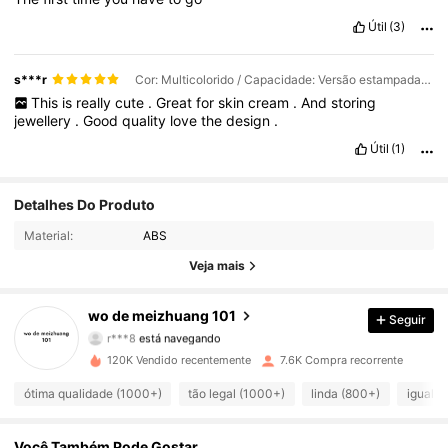
Útil
(3)
s***r
Cor: Multicolorido / Capacidade: Versão estampada de 100g
This
is
really
cute
.
Great
for
skin
cream
.
And
storing
jewellery
.
Good
quality
love
the
design
.
Útil
(1)
Detalhes Do Produto
919 Seguidores
4,82
Material:
ABS
919 Seguidores
4,82
Veja mais
919 Seguidores
4,82
wo de meizhuang 101
Seguir
r***8
está navegando
919 Seguidores
4,82
120K Vendido recentemente
7.6K Compra recorrente
ótima qualidade (1000+)
tão legal (1000+)
linda (800+)
igual a
919 Seguidores
4,82
Você Também Pode Gostar
919 Seguidores
4,82