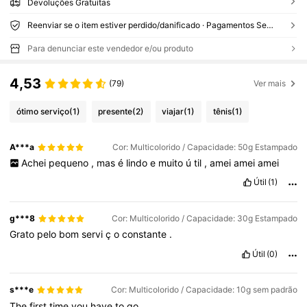
Devoluções Gratuitas
Reenviar se o item estiver perdido/danificado · Pagamentos Seguros · Proteção de privacidade
Para denunciar este vendedor e/ou produto
4,53
(79)
Ver mais
ótimo serviço
(1)
presente
(2)
viajar
(1)
tênis
(1)
A***a
Cor: Multicolorido / Capacidade: 50g Estampado
Achei
pequeno
,
mas
é
lindo
e
muito
ú
til
,
amei
amei
amei
Útil
(1)
g***8
Cor: Multicolorido / Capacidade: 30g Estampado
Grato
pelo
bom
servi
ç
o
constante
.
Útil
(0)
s***e
Cor: Multicolorido / Capacidade: 10g sem padrão
The
first
time
you
have
to
go