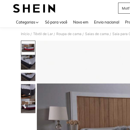
Motf
Use up 
Categorias
Só para você
Novo em
Envio nacional
Pr
Início
Têxtil de Lar
Roupa de cama
Saias de cama
Saia para
/
/
/
/