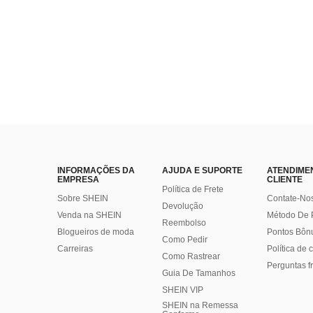
INFORMAÇÕES DA
AJUDA E SUPORTE
ATENDIME
EMPRESA
CLIENTE
Política de Frete
Sobre SHEIN
Contate-No
Devolução
Venda na SHEIN
Método De
Reembolso
Blogueiros de moda
Pontos Bôn
Como Pedir
Carreiras
Política de
Como Rastrear
Perguntas f
Guia De Tamanhos
SHEIN VIP
SHEIN na Remessa