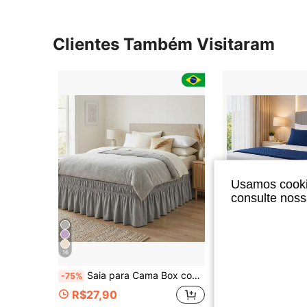
Clientes Também Visitaram
Usamos cookie
consulte nos
16
9
Saia para Cama Box com 2 Elásticos Delicada Alta Qualidade Ajuste Perfeito Elegante Durável Várias Medidas
Saia Box Ajustável 3 Em 1 Rioleen Casal 
-75%
-58%
R$27,90
R$20,90