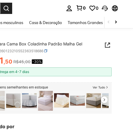
0
0
ar. Press Enter to select.
s masculinas
Casa & Decoração
Tamanhos Grandes
Joias e acessó
ara Cama Box Coladinha Padrão Malha Gel
f260123210552363518686
1
,50
R$45,00
-30%
ICE AND AVAILABILITY
trega em 4-7 dias
itens semelhantes em estoque
Ver Tudo
do por