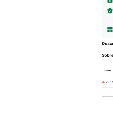
Descr
Sobre
222 