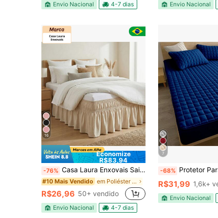
Envio Nacional
4-7 dias
Envio Nacional
16
Economize
7
R$83,94
Casa Laura Enxovais Saia para Cama Box 2 elásticos - Delicada de Alta Qualidade
Protetor Para Colchão 100% Impermeável com 
-76%
-68%
em Poliéster Saias de cama
#10 Mais Vendido
R$31,99
1,6k+ v
R$26,96
50+ vendido
Envio Nacional
Envio Nacional
4-7 dias