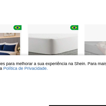
s para melhorar a sua experiência na Shein. Para mai
sa
Política de Privacidade
.
9
Queen King Elástica Cama Box Decorativa.
Saia Box Cama Liso Minimalista Design Elegante Moderno Alta Durabilidade Solteiro Casal Queen King Premium
Saia box eláti
-20%
-17%
R$35,90
#7 Mais Vendi
200+ vendido