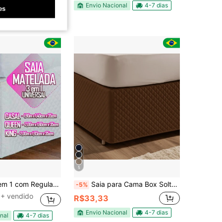
0+ vendido
Envio Nacional
4-7 dias
es
nal
4-7 dias
5
stável Cabeceira Cama Box Colchobox Matelada Casal / Queen / King
Saia para Cama Box Solteiro Casal Queen King Microfibra Matelado Ultrassônico com Elástico
-5%
+ vendido
R$33,33
Envio Nacional
4-7 dias
nal
4-7 dias