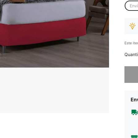
Env
Este it
Quant
Desculp
Env