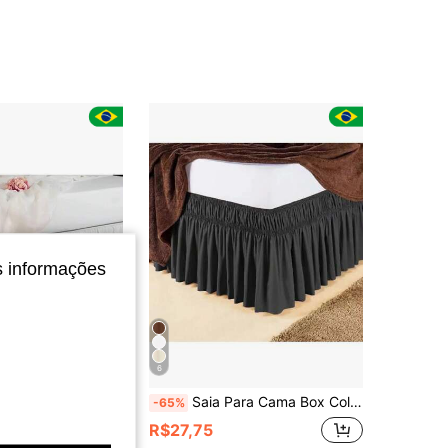
4,86
75
149
4,86
75
149
4,86
75
149
s informações
6
cada para cama box ponta palito
Saia Para Cama Box Colchao Solteiro 2 Elasticos 170 Fios
-65%
em Poliéster Saias de cama
do
R$27,75