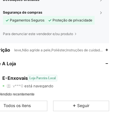
Segurança de compras
Pagamentos Seguros
Proteção de privacidade
Para denunciar este vendedor e/ou produto
ição
leve,Não agride a pele,Poliéster,Instruções de cuidados não fornecidas
4,86
75
149
 A Loja
4,86
75
149
4,86
75
149
E-Enxovais
Loja Parceira Local
v***0
está navegando
4,86
75
149
Vendido recentemente
4,86
75
149
Todos os itens
Seguir
4,86
75
149
4,86
75
149