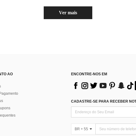
Ver mais
NTO AO
ENCONTRE-NOS EM
s
 Pagamento
us
CADASTRE-SE PARA RECEBER NOTÍ
 cupons
requentes
BR + 55