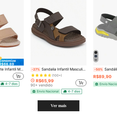
conomize
R$66,69
lin Line Play Palha – Conforto Anatômico e Ajuste Prático
Sandalia Infantil Masculina Ortopédica Papete Menino Anatomica
Sandália Papete Infan
-27%
-50%
(100+)
R$89,90
R$65,99
4-7 dias
Envio Nacio
90+ vendido
Envio Nacional
4-7 dias
Ver mais