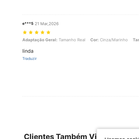
e***5
21 Mar,2026
Adaptação Geral: Tamanho Real, Cor: Cinza/Marinho, Tamanho: 22
Adaptação Geral:
Tamanho Real
Cor:
Cinza/Marinho
Ta
linda
Traduzir
Clientes Também Visitaram