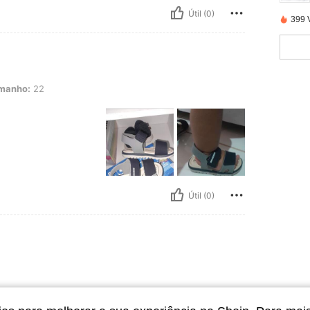
Útil (0)
399 
manho:
22
Útil (0)