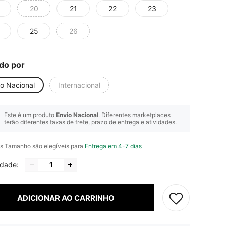
20
21
22
23
25
26
do por
io Nacional
Internacional
Este é um produto
Envio Nacional
. Diferentes marketplaces
terão diferentes taxas de frete, prazo de entrega e atividades.
s Tamanho são elegíveis para
Entrega em 4-7 dias
idade:
ADICIONAR AO CARRINHO