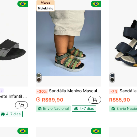
Sandália Menino Masculina Infantil Molekinho Original Detalhe Urso Confortável Dia a Dia Escolar
Sandália Menino Papete Ma
s
-30%
-7%
Molekinho Menino 2400155
R$69,90
R$55,90
Envio Nacional
4-7 dias
Envio Nacio
4-7 dias