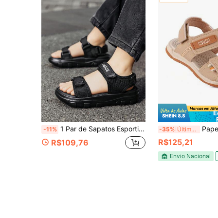
E
1 Par de Sapatos Esportivos Minimalistas de Verão para Crianças, Sapatos Novos para Meninos com Solas Macias, Respiráveis, Sandálias Confortáveis e Versáteis Antiderrapantes
Papete Infantil Menino K
-11%
-35%
Último dia
R$125,21
R$109,76
Envio Nacional