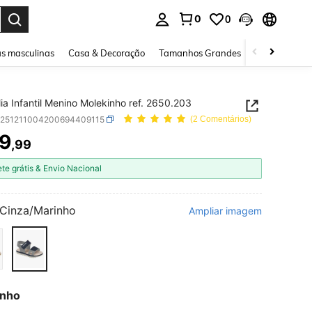
0
0
ar. Press Enter to select.
s masculinas
Casa & Decoração
Tamanhos Grandes
Joias e acessó
ia Infantil Menino Molekinho ref. 2650.203
k251211004200694409115
(2 Comentários)
9
,99
ICE AND AVAILABILITY
ete grátis & Envio Nacional
Cinza/Marinho
Ampliar imagem
nho