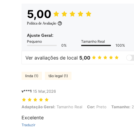
5,00
Política de Avaliação
Ajuste Geral:
Pequeno
Tamanho Real
0%
100%
Ver avaliações de local
5,00
linda (1)
tão legal (1)
v***1
15 Mar,2026
Adaptação Geral: Tamanho Real, Cor: Preto, Tamanho: 22
Adaptação Geral:
Tamanho Real
Cor:
Preto
Tamanho:
2
Excelente
Traduzir