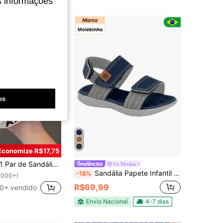
s informações
es
Economize R$17,75
 Par de Sandálias Novas de Verão para Crianças, Chinelos Antiderrapantes Fofos de Desenho Animado para Uso Interno e Externo, Praia
Gs Modas
Sandália Papete Infantil Menino Molekinho 2135153
-18%
1000+)
R$69,99
0+ vendido
Envio Nacional
4-7 dias