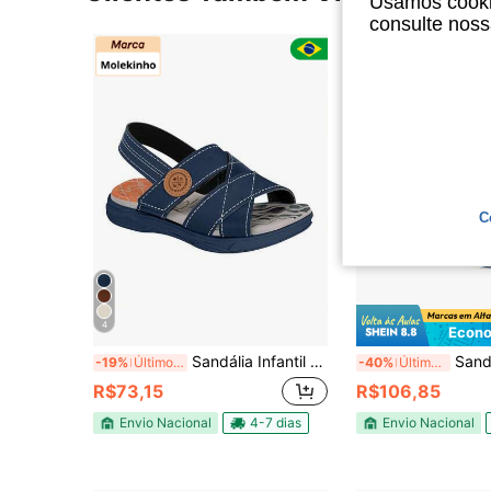
Usamos cookie
consulte nos
C
4
Econo
Sandália Infantil Menino Molekinho Original 2140753
Sandália Papete Kl
-19%
Últimos 2 dias
-40%
Últimos 2 dias
R$73,15
R$106,85
Envio Nacional
4-7 dias
Envio Nacional