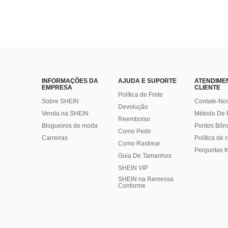
INFORMAÇÕES DA
AJUDA E SUPORTE
ATENDIME
EMPRESA
CLIENTE
Política de Frete
Sobre SHEIN
Contate-No
Devolução
Venda na SHEIN
Método De
Reembolso
Blogueiros de moda
Pontos Bôn
Como Pedir
Carreiras
Política de
Como Rastrear
Perguntas f
Guia De Tamanhos
SHEIN VIP
SHEIN na Remessa
Conforme