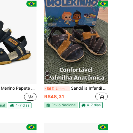
sculina Infantil Confortável Antiderrapante Leve
Sandália Infantil Masculino Sola Confort Molekinho
-56%
Últimos 2 dias
R$48,31
Envio Nacional
4-7 dias
nal
4-7 dias