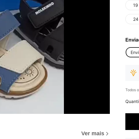
19
24
Envia
Env
Todos o
Quant
Ver mais