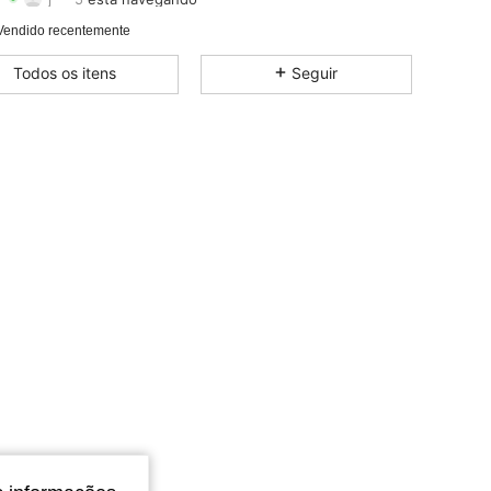
4,78
342
100
Classificação
Itens
Seguidores
Vendido recentemente
4,78
342
100
Todos os itens
Seguir
4,78
342
100
4,78
342
100
4,78
342
100
4,78
342
100
4,78
342
100