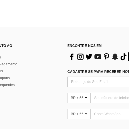
NTO AO
ENCONTRE-NOS EM
s
 Pagamento
us
CADASTRE-SE PARA RECEBER NOTÍ
 cupons
requentes
BR + 55
BR + 55