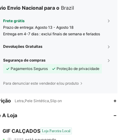
io Envio Nacional para o
Brazil
Frete grátis
Prazo de entrega:
Agosto 13 - Agosto 18
Entrega em 4-7 dias : exclui finais de semana e feriados
Devoluções Gratuitas
Segurança de compras
Pagamentos Seguros
Proteção de privacidade
Para denunciar este vendedor e/ou produto
ição
Letra,Pele Sintética,Slip on
4,78
342
100
 A Loja
4,78
342
100
4,78
342
100
GIF CALÇADOS
Loja Parceira Local
j***5
está navegando