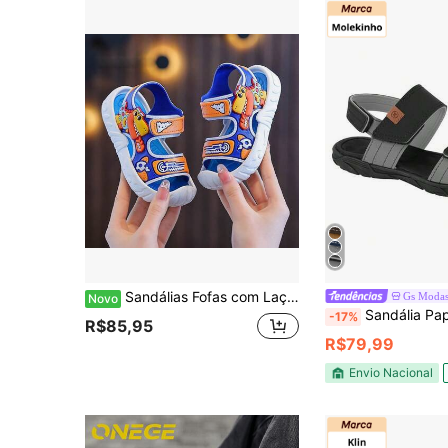
Sandálias Fofas com Laço de Strass e Bico Aberto para Meninas, Sapatos Respiráveis para Férias na Praia
Gs Moda
Novo
Sandália Papete Infantil 
-17%
R$85,95
R$79,99
Envio Nacional