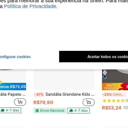
s para melhorar a sua experiência na Shein. Para mai
sa
Política de Privacidade
.
onfigurar cookies
Aceitar todos os cooki
mize R$72,05
in Anatômica e Confortável Com Duplo - Cinza
Sandália Grendene Kids Fast Car 23294 Com Carrinho Infantil
1
-47%
-25%
Último dia
(
R$79,90
R$53,24
10
4-7 dias
Envio Nacional
4-7 dias