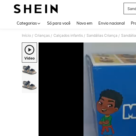
Sand
Use up 
Categorias
Só para você
Novo em
Envio nacional
Pr
Início
Crianças
Calçados infantis
Sandálias Criança
Sandálias
/
/
/
/
Video