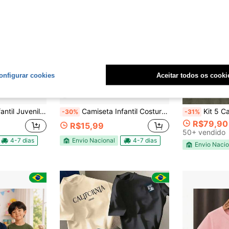
onfigurar cookies
Aceitar todos os cooki
4
oda Country Far m Fazenda Usa|Festa Junina
Camiseta Infantil Costura Reforçada Manga Curta Estampada Criança De Blusa Cavalo 100% Algodão Camisa Premium Infantil Para Meninos
Kit 5 Camiseta Basic
-30%
-31%
R$79,90
R$15,99
50+ vendido
4-7 dias
Envio Nacional
4-7 dias
Envio Nacio