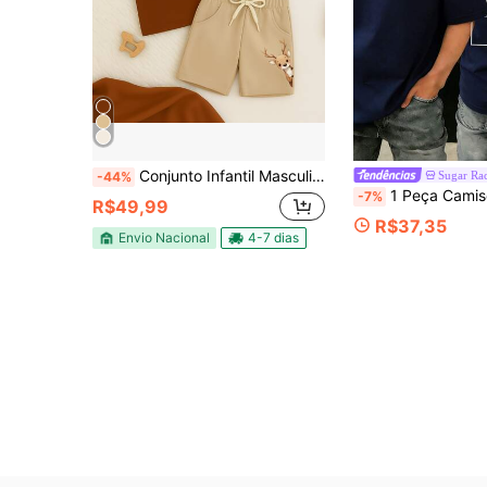
Conjunto Infantil Masculino Short Moletinho e Camiseta Algodão Estampado Rena Escondida 960 Blusa Manga Curta Bermuda Com Bolsos Criança
Sugar Ra
-44%
1 Peça Camiseta de Manga Curta com Estampa, Top de R
-7%
R$49,99
R$37,35
Envio Nacional
4-7 dias