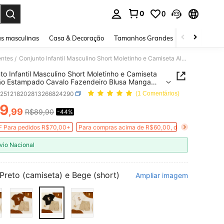
0
0
ar. Press Enter to select.
s masculinas
Casa & Decoração
Tamanhos Grandes
Joias e acessó
entes
Conjunto Infantil Masculino Short Moletinho e Camiseta Algodão Estampado Cavalo Fazendeiro Blusa Manga Curta Bermuda Com Bolsos Criança
/
to Infantil Masculino Short Moletinho e Camiseta
ão Estampado Cavalo Fazendeiro Blusa Manga
Bermuda Com Bolsos Criança
k251218202813266824290
(1 Comentários)
9
,99
R$89,90
-44%
ICE AND AVAILABILITY
 Para pedidos R$70,00+
Para compras acima de R$60,00, desconto em R$1
vio Nacional
Preto (camiseta) e Bege (short)
Ampliar imagem