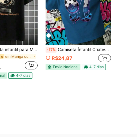
4
Meninos Estampa De Bola GOL trave blusa 100% algodão
Camiseta Ínfantil Criativa com Estampa de Elemento "Six Seven" 67 para Meninos Pré-Adolescentes, Adequada para Rua, Campus, Eventos, Uso Diário, Top Fashionável de Verão 100% Algodão
-17%
em Manga curta Camisas para meninos adolescentes
do
R$24,87
Envio Nacional
4-7 dias
o
nal
4-7 dias