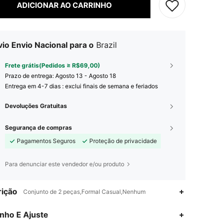
ADICIONAR AO CARRINHO
io Envio Nacional para o
Brazil
Frete grátis(Pedidos ≥ R$69,00)
Prazo de entrega:
Agosto 13 - Agosto 18
Entrega em 4-7 dias : exclui finais de semana e feriados
Devoluções Gratuitas
Segurança de compras
Pagamentos Seguros
Proteção de privacidade
Para denunciar este vendedor e/ou produto
ição
Conjunto de 2 peças,Formal Casual,Nenhum
nho E Ajuste
4,80
916
862