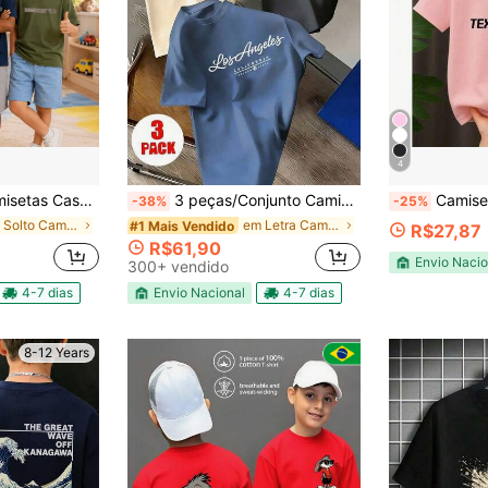
4
s E Confortáveis Para Meninos Adequado ao Verão
3 peças/Conjunto Camiseta de Manga Curta com Estampa de Carro para Meninos Pré-Adolescentes, Roupa Juvenil Estudantil, Presente de Verão para Crianças
Camiseta Infantil Juvenil
-38%
-25%
em Solto Camisas para meninos adolescentes
em Letra Camisetas para meninos adolescentes
#1 Mais Vendido
R$27,87
R$61,90
Envio Nacio
300+ vendido
4-7 dias
Envio Nacional
4-7 dias
8-12 Years