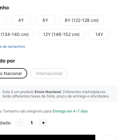
nho
4Y
6Y
8Y (122-128 cm)
 (134-140 cm)
12Y (146-152 cm)
14Y
a de tamanhos
do por
io Nacional
Internacional
Este é um produto
Envio Nacional
. Diferentes marketplaces
terão diferentes taxas de frete, prazo de entrega e atividades.
s Tamanho são elegíveis para
Entrega em 4-7 dias
idade: