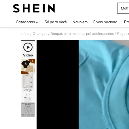
Motf
Use up 
Categorias
Só para você
Novo em
Envio nacional
Pr
Início
Crianças
Roupas para meninos pré adolescentes
Peças 
/
/
/
Video