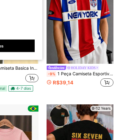
es
a Infantil Menino 100% Algodão Camisa Juvenil
HOLIDAY KIDS
1 Peça Camiseta Esportiva Vintage de Verão para Meninos Pré-Adolescentes, Estilo Street Europeu & Americano, Bloco de Cores Clássico Vermelho Branco Azul, Estampa de Letra NEW YORK, Emblema de Escudo USA, Estilo Casual Americano Blokecore
-9%
R$39,14
nal
4-7 dias
8-12 Years