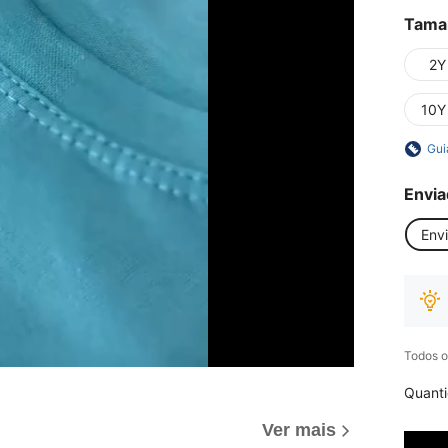
Tama
2Y
10Y
Gui
Envia
Env
Todos o
Quant
Ver mais