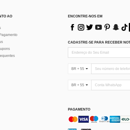
NTO AO
ENCONTRE-NOS EM
s
 Pagamento
us
CADASTRE-SE PARA RECEBER NOTÍ
 cupons
requentes
BR + 55
BR + 55
PAGAMENTO