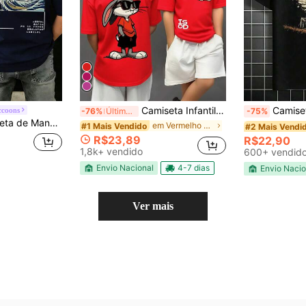
Camiseta Infantil básica de algodão, manga curta e gola redonda, versátil e casual, ideal para todas as estações. Camiseta streetwear infantil: 100% algodão, respirável e com tecnologia de absorção de suor. Estampa moderna e descolada de desenhos animados com design em ambos os lados. Perfeita para o dia a dia dos meninos. Uma peça estilosa que...
Camiseta infantil para 
ccoons
-76%
Últimos 2 dias
-75%
oupa de Verão para Meninos Jovens Estudantes
em Vermelho Tops para meninos adolescentes
#1 Mais Vendido
#2 Mais Vendi
R$23,89
R$22,90
1,8k+ vendido
600+ vendid
Envio Nacional
4-7 dias
Envio Nacio
Ver mais