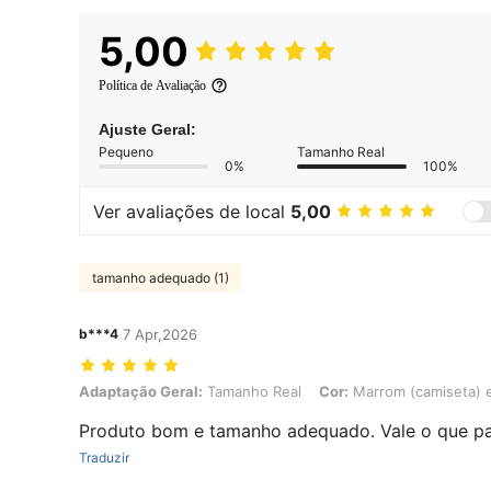
5,00
Política de Avaliação
Ajuste Geral:
Pequeno
Tamanho Real
0%
100%
Ver avaliações de local
5,00
tamanho adequado (1)
b***4
7 Apr,2026
Adaptação Geral: Tamanho Real, Cor: Marrom (camiseta) e Bege (sh
Adaptação Geral:
Tamanho Real
Cor:
Marrom (camiseta) e
Produto bom e tamanho adequado. Vale o que p
Traduzir