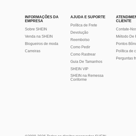
INFORMAÇÕES DA
AJUDA E SUPORTE
ATENDIME
EMPRESA
CLIENTE
Política de Frete
Sobre SHEIN
Contate-No
Devolução
Venda na SHEIN
Método De
Reembolso
Blogueiros de moda
Pontos Bôn
Como Pedir
Carreiras
Política de
Como Rastrear
Perguntas f
Guia De Tamanhos
SHEIN VIP
SHEIN na Remessa
Conforme