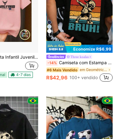
5
Economize R$6,99
 Unissex Texas F arm Boi Moda Country Cavalgada Moda Gringa
Three koalas
Camiseta com Estampa de Desenho Animado para Menino Pré-Adolescente, Adequada para Esportes ao Ar Livre, Top Casual Versátil para Primavera/Verão
-14%
em Geométrico Camisetas para meninos adolescentes
#6 Mais Vendido
nal
4-7 dias
R$42,96
100+ vendido