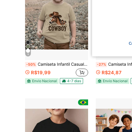
C
9
5
Camiseta Infantil Casual E Colorida Manga Curta E Simples Adequado Para Meninos Algodão
Camiseta Infantil Juvenil/ Unissex Texas M
-50%
-27%
R$19,99
R$24,87
Envio Nacional
4-7 dias
Envio Nacional