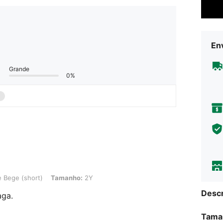
Env
Grande
0%
ort), Tamanho: 2Y
 Bege (short)
Tamanho:
2Y
Descr
aga.
Tama