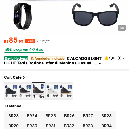
1/9
85
-28%
R$
,99
R$119,99
Entrega em 4-7 dias
CALCADOS LGHT
5,00
(
1
)
Envio Nacional
Vendedor Indicado
LIGHT Tenis Botinha Infantil Meninos Casual
Cano Alto Confortavel + Mochila Chinelo Oc
ulos Relogio
Cor: Café
Tamanho
BR23
BR24
BR25
BR26
BR27
BR28
BR29
BR30
BR31
BR32
BR33
BR34