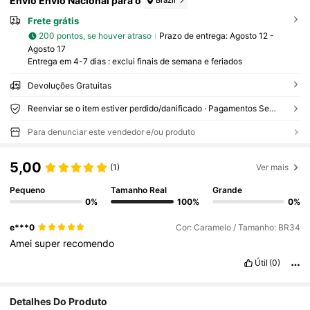
Envio Envio Nacional para o
Brazil
Frete grátis
200 pontos, se houver atraso
Prazo de entrega:
Agosto 12 -
Agosto 17
Entrega em 4-7 dias : exclui finais de semana e feriados
Devoluções Gratuitas
Reenviar se o item estiver perdido/danificado · Pagamentos Seguros · Proteção de privacidade
Para denunciar este vendedor e/ou produto
5,00
(1)
Ver mais
Pequeno
Tamanho Real
Grande
0%
100%
0%
e***0
Cor: Caramelo / Tamanho: BR34
Amei
super
recomendo
Útil
(0)
3.1K Seguidores
4,93
Detalhes Do Produto