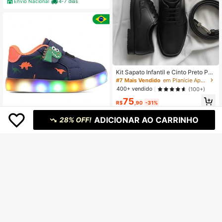
Envio Nacional
4-7 dias
Kit Sapato Infantil e Cinto Preto Par
a Casamento Evento Social Formal
#7 Mais Vendido
em Planície Apartamentos infantis
Gala Meninos
400+ vendido
(100+)
75
R$
,90
-31%
Envio Nacional
4-7 dias
ADICIONAR AO CARRINHO
28% OFF!
Tenis Infantil Masculino Dinossauro
Com Luzinhas De Led. Pisou Pisco
700+ vendido
(1000+)
u. Lançamento.
70
R$
,21
-22%
Envio Nacional
4-7 dias
Vendedor Indicado