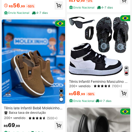
R$
,99
-3%
#8 Mais Vendido
em Sola de borracha antiderrapante Apartamentos in
56
R$
,99
-53%
Envio Nacional
4-7 dias
Estabelecido há 1 ano
Envio Nacional
4-7 dias
Tênis Infantil Feminino Masculino B
otinha Cano Alto Escolar Passeio +
200+ vendido
(100+)
Óculos Relógio Chinelo
68
R$
,99
-50%
Envio Nacional
4-7 dias
Tênis Iate Infantil Bebê Molekinho
Menino Calce Fácil Confortável
Baixa taxa de devolução
200+ vendido
(500+)
69
R$
,99