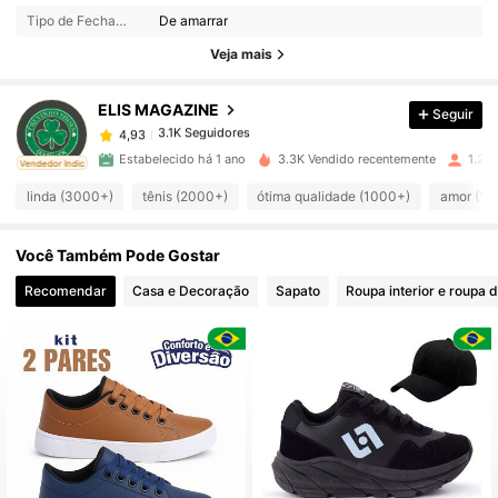
Tipo de Fechamento:
De amarrar
3.1K Seguidores
4,93
Veja mais
ELIS MAGAZINE
Seguir
3.1K Seguidores
4,93
a***m
pago
1 dia atrás
Estabelecido há 1 ano
3.3K Vendido recentemente
1.2K
ado
Vendedor Indicado
3.1K Seguidores
4,93
linda (3000+)
tênis (2000+)
ótima qualidade (1000+)
amor (10
Você Também Pode Gostar
3.1K Seguidores
4,93
Recomendar
Casa e Decoração
Sapato
Roupa interior e roupa 
3.1K Seguidores
4,93
3.1K Seguidores
4,93
3.1K Seguidores
4,93