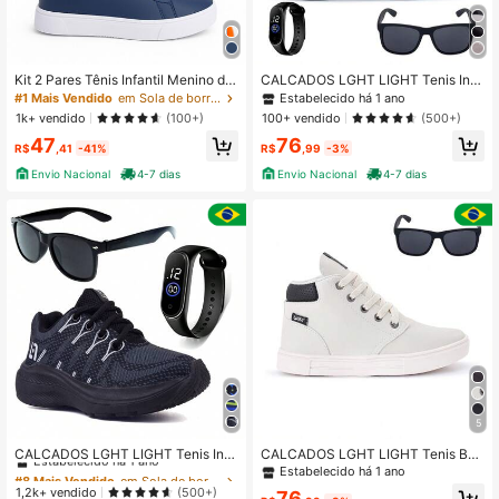
3.1K Seguidores
4,93
Kit 2 Pares Tênis Infantil Menino do
CALCADOS LGHT LIGHT Tenis Infa
26 ao 35 Versátil Colegial para o Di
ntil Meninos Jogger Escolar Casual
Estabelecido há 1 ano
#1 Mais Vendido
em Sola de borracha antiderrapante Apartamentos in
3.1K Seguidores
4,93
a a Dia com Estilo Pronta Entrega
Camurça + Bone Oculos Relogio
1k+ vendido
100+ vendido
(100+)
(500+)
47
76
R$
,41
-41%
R$
,99
-3%
3.1K Seguidores
4,93
Envio Nacional
4-7 dias
Envio Nacional
4-7 dias
5
#8 Mais Vendido
em Sola de borracha antiderrapante Apartamentos in
Estabelecido há 1 ano
CALCADOS LGHT LIGHT Tenis Infa
CALCADOS LGHT LIGHT Tenis Boti
ntil Masculino Escolar Casual Para
nha Infantil Meninos Casual Cano A
Estabelecido há 1 ano
#8 Mais Vendido
#8 Mais Vendido
em Sola de borracha antiderrapante Apartamentos in
em Sola de borracha antiderrapante Apartamentos in
Meninos + Óculos e Relógio
lto Confortavel + Oculos
Estabelecido há 1 ano
Estabelecido há 1 ano
1,2k+ vendido
(500+)
76