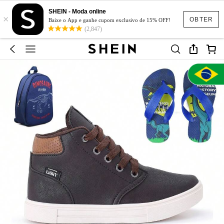
SHEIN - Moda online
×
OBTER
Baixe o App e ganhe cupom exclusivo de 15% OFF!
(2,847)