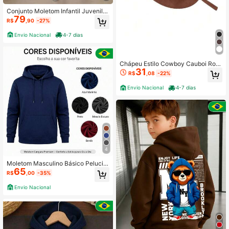
Conjunto Moletom Infantil Juvenil
79
Masculino Peluciado com Capuz 2
R$
,90
-27%
Peças M
Envio Nacional
4-7 dias
Chápeu Estilo Cowboy Cauboi Rod
31
eio Confortável Moda Moderna Cou
R$
,08
-22%
ntry Americano Modelo Clássico Ad
ulto
Envio Nacional
4-7 dias
4
Moletom Masculino Básico Pelucia
65
do com Capuz
R$
,00
-35%
Envio Nacional