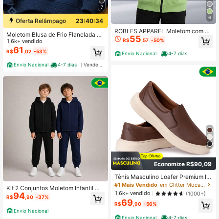
7
6
Oferta Relâmpago
23:40:33
ROBLES APPAREL Moletom com Zí
Moletom Blusa de Frio Flanelada C
55
per Infantil Juvenil Unissex Casaco
R$
,57
-50%
om Capuz Moletom Infantil Cangur
1,6k+ vendido
Quentinho para Inverno
u Menino Menina Original Premium
61
R$
,02
-53%
Envio Nacional
4-7 dias
Dia a dia
Envio Nacional
4-7 dias
Vendedor Indicado
Economize R$90,09
Tênis Masculino Loafer Premium Iat
e Sintético Confortavél e Macio
#1 Mais Vendido
em Glitter Mocassins Masculinos
Kit 2 Conjuntos Moletom Infantil Me
1,6k+ vendido
(1000+)
94
nino Peluciado com Capuz e Zíper
R$
,90
-37%
69
Roupa Infantil Masculina Inverno Q
R$
,90
-56%
uentinho Confortável Blusa de Frio
Envio Nacional
com Capuz Calça com Punho Conj
Envio Nacional
4-7 dias