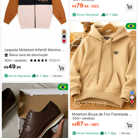
+ Calça Blusao Com Capuz Varias
79
R$
,98
-33%
Cores
Envio Nacional
4-7 dias
Jaqueta Moletom Infantil Menino c/
Capuz e Zíper Skate Ramp
Baixa taxa de devolução
300+ vendido
(500+)
49
R$
,90
Envio Nacional
4-7 dias
Vendedor Indicado
7
Moletom Blusa de Frio Flanelada C
om Capuz Moletom Infantil Cangur
500+ vendido
u Menino Menina Original Premium
67
R$
,80
-48%
Dia a dia
Envio Nacional
4-7 dias
Vendedor Indicado