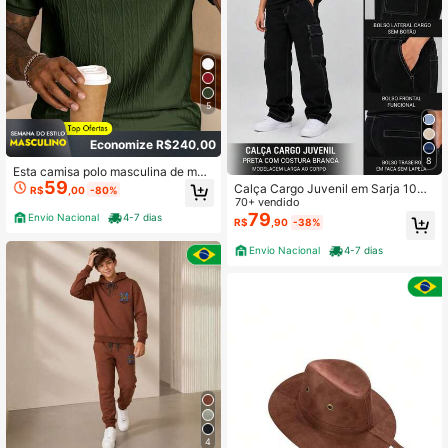
5
Economize R$240,00
8
Esta camisa polo masculina de man
59
ga curta apresenta um design simpl
Calça Cargo Juvenil em Sarja 10
R$
,00
-80%
es e elegante, confeccionada em te
0% Algodão (Tamanhos 10 ao 16)
70+ vendido
cido jacquard liso. É ideal para ocas
79
Envio Nacional
4-7 dias
R$
,90
-38%
iões casuais, férias e passeios
Envio Nacional
4-7 dias
4