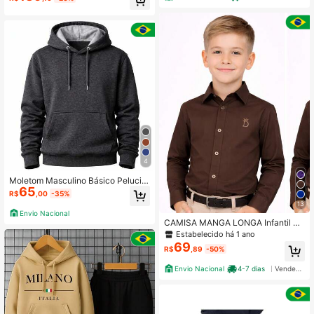
4
Moletom Masculino Básico Pelucia
65
do com Capuz
R$
,00
-35%
13
Envio Nacional
CAMISA MANGA LONGA Infantil Ju
venil Batizado Congresso Igreja Fes
Estabelecido há 1 ano
tividade tecido leve
69
R$
,89
-50%
Envio Nacional
4-7 dias
Vendedor Indicado