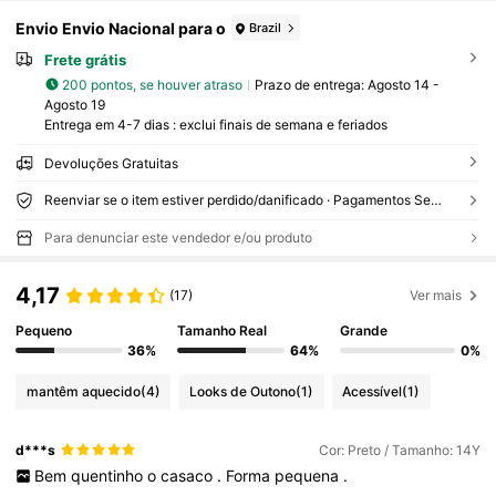
Envio Envio Nacional para o
Brazil
Frete grátis
200 pontos, se houver atraso
Prazo de entrega:
Agosto 14 -
Agosto 19
Entrega em 4-7 dias : exclui finais de semana e feriados
Devoluções Gratuitas
Reenviar se o item estiver perdido/danificado · Pagamentos Seguros · Proteção de privacidade
Para denunciar este vendedor e/ou produto
4,17
(17)
Ver mais
Pequeno
Tamanho Real
Grande
36%
64%
0%
mantêm aquecido
(4)
Looks de Outono
(1)
Acessível
(1)
d***s
Cor: Preto / Tamanho: 14Y
Bem
quentinho
o
casaco
.
Forma
pequena
.