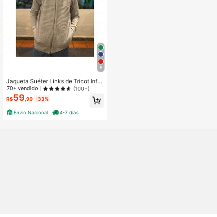
5
Jaqueta Suéter Links de Tricot Infa
nto-Juvenil Zíper
70+ vendido
(100+)
59
R$
,99
-33%
Envio Nacional
4-7 dias