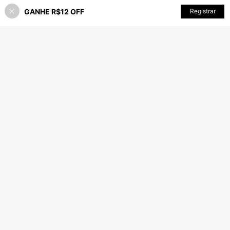
GANHE R$12 OFF
ADICIONAR AO CARRINHO
Registrar
21% OFF!