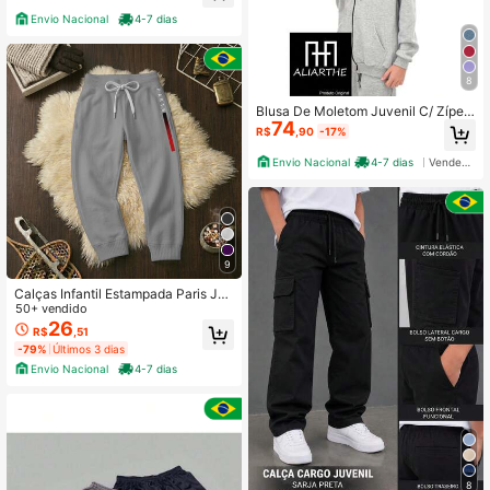
o 2 Ao GG
Envio Nacional
4-7 dias
8
Blusa De Moletom Juvenil C/ Zíper
74
Menino Menina Jaqueta
R$
,90
-17%
Envio Nacional
4-7 dias
Vendedor Indicado
9
Calças Infantil Estampada Paris Jog
ger Moletom Longa Casual Punho F
50+ vendido
lanelado Inverno Wide Leg Do Tam
26
R$
,51
anho 6 ao 16
-79%
Últimos 3 dias
Envio Nacional
4-7 dias
8