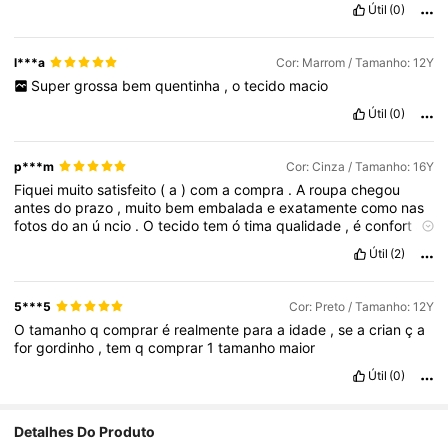
Útil
(0)
l***a
Cor: Marrom / Tamanho: 12Y
Super
grossa
bem
quentinha
,
o
tecido
macio
Útil
(0)
p***m
Cor: Cinza / Tamanho: 16Y
Fiquei
muito
satisfeito
(
a
)
com
a
compra
.
A
roupa
chegou
antes
do
prazo
,
muito
bem
embalada
e
exatamente
como
nas
fotos
do
an
ú
ncio
.
O
tecido
tem
ó
tima
qualidade
,
é
confort
á
vel
e
o
acabamento
é
muito
bem
feito
.
O
tamanho
corresponde
Útil
(2)
à
tabela
de
medidas
,
vestiu
perfeitamente
.
Al
é
m
disso
,
as
cores
s
ã
o
bonitas
e
fi
é
is
à
s
imagens
.
O
custo
-
benef
í
cio
é
excelente
e
com
certeza
compraria
novamente
.
Recomendo
5***5
Cor: Preto / Tamanho: 12Y
para
quem
procura
uma
pe
ç
a
bonita
,
confort
á
vel
e
de
O
tamanho
q
comprar
é
realmente
para
a
idade
,
se
a
crian
ç
a
qualidade
.
Super
recomendo
!
for
gordinho
,
tem
q
comprar
1
tamanho
maior
Útil
(0)
6.5K Seguidores
4,85
Detalhes Do Produto