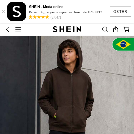
SHEIN - Moda online
×
OBTER
Baixe o App e ganhe cupom exclusivo de 15% OFF!
(2,847)