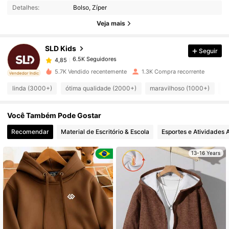
Detalhes:
Bolso, Zíper
6.5K Seguidores
4,85
Veja mais
SLD Kids
Seguir
6.5K Seguidores
4,85
e***a
pago
1 dia atrás
5.7K Vendido recentemente
1.3K Compra recorrente
ado
Vendedor Indicado
6.5K Seguidores
4,85
linda (3000+)
ótima qualidade (2000+)
maravilhoso (1000+)
v
Você Também Pode Gostar
6.5K Seguidores
4,85
Recomendar
Material de Escritório & Escola
Esportes e Atividades A
6.5K Seguidores
4,85
13-16 Years
6.5K Seguidores
4,85
6.5K Seguidores
4,85