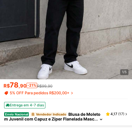
1/5
78
R$
,90
-21%
R$99,90
5% OFF Para pedidos R$200,00+
Entrega em 4-7 dias
Blusa de Moleto
4,17
(
17
)
Envio Nacional
Vendedor Indicado
m Juvenil com Capuz e Zíper Flanelada Masc
ulina Infantil Juvenil Inverno Casual Confort
ável