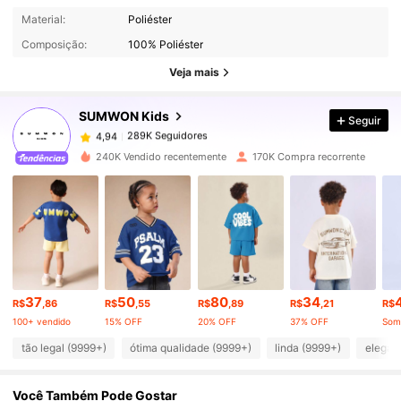
Material:
Poliéster
289K Seguidores
4,94
Composição:
100% Poliéster
Veja mais
289K Seguidores
4,94
SUMWON Kids
Seguir
289K Seguidores
4,94
240K Vendido recentemente
170K Compra recorrente
289K Seguidores
4,94
289K Seguidores
4,94
37
50
80
34
289K Seguidores
4,94
R$
,86
R$
,55
R$
,89
R$
,21
R$
100+ vendido
15% OFF
20% OFF
37% OFF
tão legal (9999+)
ótima qualidade (9999+)
linda (9999+)
elegan
289K Seguidores
4,94
Você Também Pode Gostar