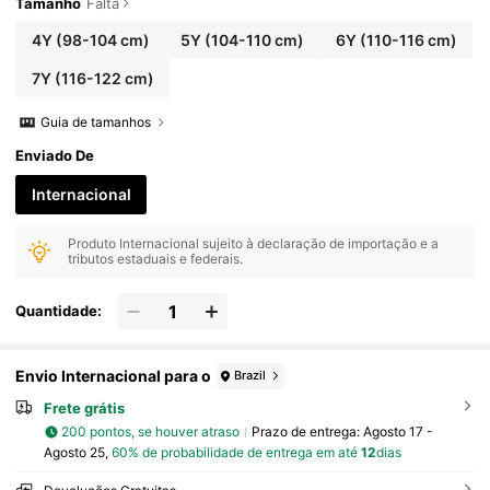
Tamanho
Falta
4Y
(98-104 cm)
5Y
(104-110 cm)
6Y
(110-116 cm)
7Y
(116-122 cm)
Guia de tamanhos
Enviado De
Internacional
Produto Internacional sujeito à declaração de importação e a
tributos estaduais e federais.
Quantidade:
Envio Internacional para o
Brazil
Frete grátis
200 pontos, se houver atraso
Prazo de entrega:
Agosto 17 -
Agosto 25,
60% de probabilidade de entrega em até
12
dias