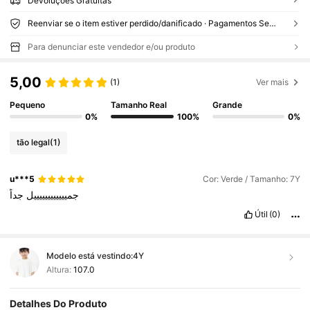
Devoluções Gratuitas
Reenviar se o item estiver perdido/danificado · Pagamentos Seguros · Proteção de privacidade
Para denunciar este vendedor e/ou produto
5,00
(1)
Ver mais
Pequeno
Tamanho Real
Grande
0%
100%
0%
tão legal
(1)
u***5
Cor: Verde / Tamanho: 7Y
جمييييييييييييل
جداً
Útil
(0)
Modelo está vestindo:
4Y
Altura:
107.0
Detalhes Do Produto