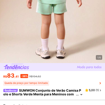
1/6
83
-38%
R$
,41
R$134,52
Queda de preço por tempo limitado
SUMWON Conjunto de Verão Camisa P
5,00
(
1
)
olo e Shorts Verde Menta para Meninos com
Estampa de Logo, Manga Curta, Gola, Conjun
to Casual de Duas Peças