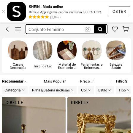
Calça Jeans Feminina
SHEIN - Moda online
×
Vestido Feminino
OBTER
Baixe o App e ganhe cupom exclusivo de 15% OFF!
(2,847)
Conjunto Feminino
Vestido De Festa Casamento
Vestido Longo
Calça Jeans Feminina
Vestido Feminino
Casa e
Material de
Ferramentas e
Beleza e
Têxtil de Lar
Decoração
Escritório &
Reformas
Saúde
Escola
Domésticas
Recomendar
Mais Popular
Preço
Filtro
Categoria
Pilhas/Bateria inclusas
Cor
Estilo
Tipo