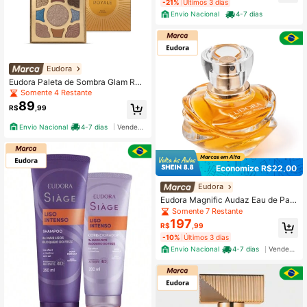
-21%
Últimos 3 dias
Envio Nacional
4-7 dias
Eudora
Eudora Paleta de Sombra Glam Roy
ale 7g
Somente 4 Restante
89
R$
,99
Envio Nacional
4-7 dias
Vendedor Indicado
Economize R$22,00
Eudora
Eudora Magnific Audaz Eau de Parf
um 75ml
Somente 7 Restante
197
R$
,99
-10%
Últimos 3 dias
Envio Nacional
4-7 dias
Vendedor Indicado