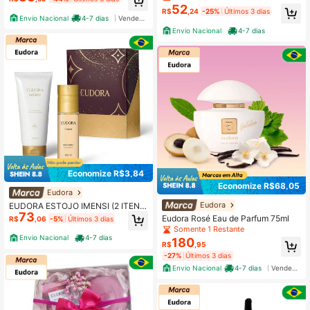
52
R$
,24
-25%
Últimos 3 dias
Envio Nacional
4-7 dias
Vendedor Indicado
Envio Nacional
4-7 dias
Economize R$3,84
Economize R$68,05
Eudora
Eudora
EUDORA ESTOJO IMENSI (2 ITEN
73
S)
Eudora Rosé Eau de Parfum 75ml
R$
,06
-5%
Últimos 3 dias
Somente 1 Restante
Envio Nacional
4-7 dias
180
R$
,95
-27%
Últimos 3 dias
Envio Nacional
4-7 dias
Vendedor Indicado