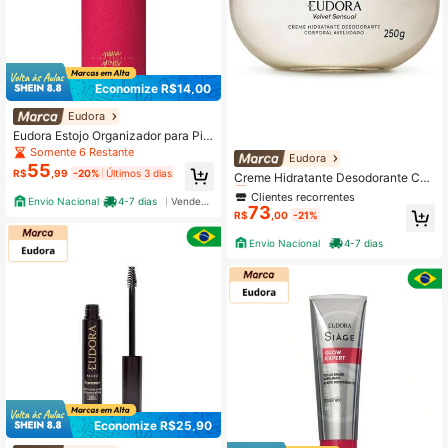
Economize R$14,00
Eudora
Eudora Estojo Organizador para Pin
céis Pink Case Niina Secrets
Somente 6 Restante
Clientes recorrentes
Eudora
55
R$
,99
-20%
Últimos 3 dias
Somente 3 Restante
Creme Hidratante Desodorante Cor
poral Aveludado Eudora Velvet Sen
Clientes recorrentes
Clientes recorrentes
Envio Nacional
4-7 dias
Vendedor Indicado
sual 250g
73
Somente 3 Restante
Somente 3 Restante
R$
,00
-21%
Clientes recorrentes
Envio Nacional
4-7 dias
Somente 3 Restante
Economize R$25,90