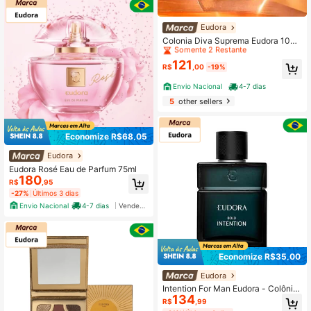
Baixa taxa de devolução
Eudora
Somente 2 Restante
Colonia Diva Suprema Eudora 100
ML
Baixa taxa de devolução
Baixa taxa de devolução
121
Somente 2 Restante
Somente 2 Restante
R$
,00
-19%
Baixa taxa de devolução
Envio Nacional
4-7 dias
Somente 2 Restante
5
other sellers
Economize R$68,05
Eudora
Eudora Rosé Eau de Parfum 75ml
180
R$
,95
-27%
Últimos 3 dias
Envio Nacional
4-7 dias
Vendedor Indicado
Economize R$35,00
Eudora
Intention For Man Eudora - Colônia
134
Desodorante Masculina 100ml
R$
,99