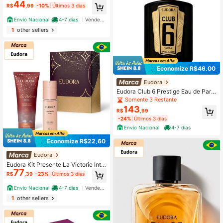
44
R$
,99
-10%
Últimos 3 dias
Envio Nacional
4-7 dias
Vendedor Indicado
1
other sellers
Economize R$46,00
Eudora
Eudora Club 6 Prestige Eau de Parf
um 95ml
Somente 3 Restante
143
R$
,99
-24%
Últimos 3 dias
Envio Nacional
4-7 dias
Economize R$22,60
Eudora
Eudora Kit Presente La Victorie Inte
77
nse: Body Spray 100Ml + Sabonete
R$
,39
-23%
Últimos 3 dias
Líquido 200Ml NAMORADOS
Envio Nacional
4-7 dias
Vendedor Indicado
1
other sellers