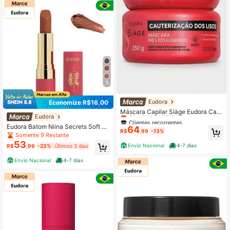
5
Clientes recorrentes
Eudora
Economize R$16,00
Somente 2 Restante
Máscara Capilar Siàge Eudora Caut
Eudora
erização dos Lisos 250gr
Clientes recorrentes
Clientes recorrentes
Eudora Batom Niina Secrets Soft Pe
64
Somente 2 Restante
Somente 2 Restante
R$
,99
-13%
tals 3,8g
Somente 9 Restante
Clientes recorrentes
53
Envio Nacional
4-7 dias
R$
,99
-23%
Últimos 3 dias
Somente 2 Restante
Envio Nacional
4-7 dias