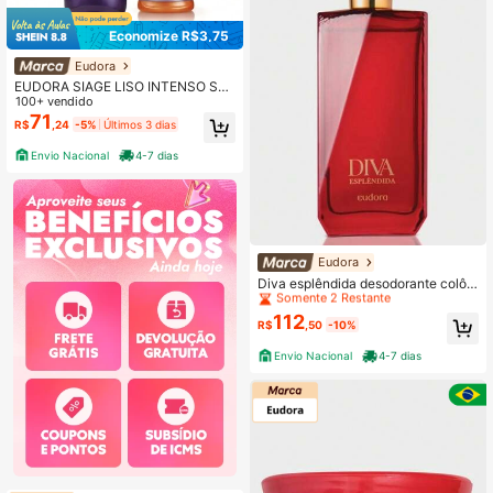
Economize R$3,75
Eudora
EUDORA SIAGE LISO INTENSO SH
AMPOO + CONDICIONADOR
100+ vendido
71
R$
,24
-5%
Últimos 3 dias
Envio Nacional
4-7 dias
Clientes recorrentes
Eudora
Somente 2 Restante
Diva esplêndida desodorante colôni
a Eudora 100 ml
Clientes recorrentes
Clientes recorrentes
112
Somente 2 Restante
Somente 2 Restante
R$
,50
-10%
Clientes recorrentes
Envio Nacional
4-7 dias
Somente 2 Restante