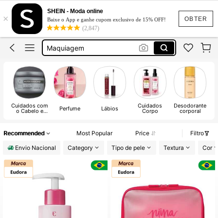
Blush
SHEIN - Moda online
×
Sheglam
OBTER
Baixe o App e ganhe cupom exclusivo de 15% OFF!
(2,847)
Maquiagem
Unha Postiça
Sheglam Maquiagem
Blush
Sheglam
Cuidados com
Cuidados
Desodorante
Perfume
Lábios
Cu
o Cabelo e
Corpo
corporal
Penteados
Recommended
Most Popular
Price
Filtro
Envio Nacional
Category
Tipo de pele
Textura
Cor