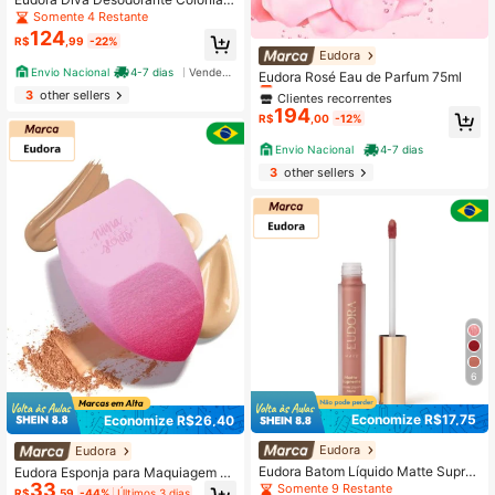
00ml
Somente 4 Restante
124
R$
,99
-22%
Clientes recorrentes
Eudora
Envio Nacional
4-7 dias
Vendedor Indicado
Somente 1 Restante
Eudora Rosé Eau de Parfum 75ml
Clientes recorrentes
Clientes recorrentes
3
other sellers
194
Somente 1 Restante
Somente 1 Restante
R$
,00
-12%
Clientes recorrentes
Envio Nacional
4-7 dias
Somente 1 Restante
3
other sellers
6
Economize R$17,75
Economize R$26,40
Eudora
Eudora
Eudora Batom Líquido Matte Supre
Eudora Esponja para Maquiagem Pi
33
me 4,0ml
nk Blend Niina Secrets
Somente 9 Restante
R$
,59
-44%
Últimos 3 dias