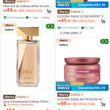
Eudora
Economize R$2,40
Máscara de Sobrancelhas Incolor à
44
prova d'água Eudora Make Forever
R$
,09
-37%
Últimos 3 dias
Eudora
4g
EUDORA SIAGE GLOW EXPERT SH
Envio Nacional
4-7 dias
Vendedor Indicado
45
AMPOO 250ml
R$
,59
-5%
Últimos 3 dias
Envio Nacional
4-7 dias
3
other sellers
Economize R$3,50
Eudora
Clientes recorrentes
Eudora
EUDORA SIAGE NUTRI ROSE 4D M
Somente 4 Restante
Diva Desodorante Colônia 100ml e
66
ASCARA REPARAÇÃO CAPILAR 25
R$
,49
-5%
Últimos 3 dias
udora
Clientes recorrentes
Clientes recorrentes
0g
Somente 4 Restante
Somente 4 Restante