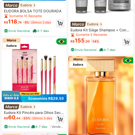
Eudora
EUDORA BOLSA TOTE DOURADA
Somente 10 Restante
118
R$
,74
-5%
Últimos 3 dias
Eudora
Eudora Kit Siàge Shampoo + Condi
Envio Nacional
4-7 dias
cionador + Máscara Capilar
Somente 5 Restante
155
R$
,00
-14%
Envio Nacional
4-7 dias
Economize R$29,55
Eudora
Eudora Kit Pincéis para Olhos Secre
60
t Pink Niina Secrets
R$
,44
-33%
Últimos 3 dias
Envio Nacional
4-7 dias
Vendedor Indicado