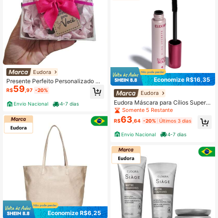
Eudora
Economize R$16,35
Presente Perfeito Personalizado Hi
59
dratante Eudora + Sabonete Presen
R$
,97
-20%
Eudora
te Natal Mulher Mães Namorada An
iversário REF Z01
Eudora Máscara para Cílios Super B
Envio Nacional
4-7 dias
old Niina Secrets 10g
Somente 5 Restante
63
R$
,64
-20%
Últimos 3 dias
Envio Nacional
4-7 dias
Economize R$6,25