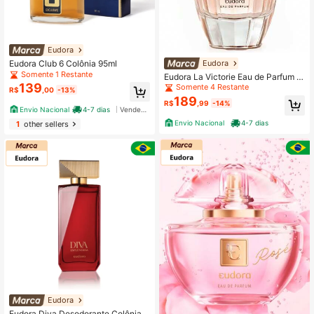
Eudora
Eudora Club 6 Colônia 95ml
Clientes recorrentes
Eudora
Somente 1 Restante
Somente 4 Restante
Eudora La Victorie Eau de Parfum 7
139
5ml
Clientes recorrentes
Clientes recorrentes
R$
,00
-13%
189
Somente 4 Restante
Somente 4 Restante
R$
,99
-14%
Envio Nacional
4-7 dias
Vendedor Indicado
Clientes recorrentes
Envio Nacional
4-7 dias
1
other sellers
Somente 4 Restante
Eudora
Eudora Diva Desodorante Colônia 1