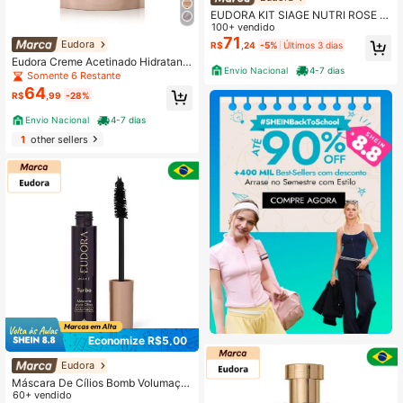
EUDORA KIT SIAGE NUTRI ROSE 4
D SHAMPOO + CONDICIONADOR
100+ vendido
71
Eudora
R$
,24
-5%
Últimos 3 dias
Eudora Creme Acetinado Hidratant
Envio Nacional
4-7 dias
e Desodorante La Victorie
Somente 6 Restante
64
R$
,99
-28%
Envio Nacional
4-7 dias
1
other sellers
Economize R$5,00
Eudora
Máscara De Cílios Bomb Volumaço
Eudora Make 10G
60+ vendido