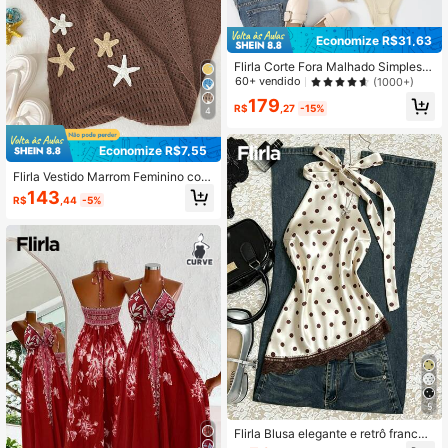
Economize R$31,63
Flirla Corte Fora Malhado Simples o
casional Macacão Tamanho Grand
60+ vendido
(1000+)
e
179
R$
,27
-15%
4
Economize R$7,55
Flirla Vestido Marrom Feminino com
Design Floral 3D, Vestido de Praia L
143
R$
,44
-5%
eve e Respirável com Recorte Sex
y, Traje Casual para Mulheres
5
Flirla Blusa elegante e retrô frances
a de bolinhas, com decote halter, co