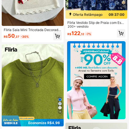
32
Oferta Relâmpago
09:36:59
Flirla Vestido Slip de Praia com Esta
mpa Estilo Boêmio
200+ vendido
Flirla Saia Mini Tricotada Decorada
122
com Morango e Cereja, Branca, Vaz
R$
,12
-7%
50
R$
,37
-30%
ada, Sexy, Fofa e Divertida, para Fé
rias na Praia, para Mulheres
14
Economize R$4,96