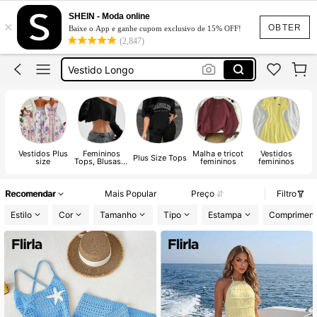
Vestido Feminino
SHEIN - Moda online
×
Vestido
OBTER
Baixe o App e ganhe cupom exclusivo de 15% OFF!
(2,847)
Vestido Longo
Conjunto Feminino
Vestido Longo Elegante
Vestido Feminino
Vestido
Vestidos Plus
Femininos
Malha e tricot
Vestidos
Plus Size Tops
size
Tops, Blusas &
femininos
femininos
Camiseta
Recomendar
Mais Popular
Preço
Filtro
Estilo
Cor
Tamanho
Tipo
Estampa
Comprimen