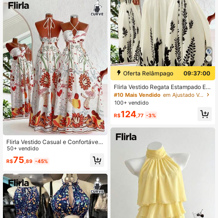
Oferta Relâmpago
09:36:59
Flirla Vestido Regata Estampado Est
ilo Boêmio para Praia
#10 Mais Vendido
em Ajustado Vestidos Tamanhos Grandes
100+ vendido
124
R$
,77
-3%
Flirla Vestido Casual e Confortável
com Estampa de Resort de Praia
50+ vendido
75
R$
,89
-45%