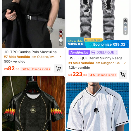
4
Economize R$9,32
22
JOLTRO Camisa Polo Masculina de
DSELFIQUE
Cor Sólida, Manga Curta, Casual/N
#7 Mais Vendido
em Outono/Inverno Camisas Polo Masculinas
DSELFIQUE Denim Skinny Rasgado
egócios, Formal
500+ vendido
s e Desfiados para Homens, Denim
#1 Mais Vendido
em Rasgado Calça Jeans Masculina
Cargo Slim Fit Longo Cinza Claro Si
82
1,2k+ vendido
R$
,36
-20%
Últimos 2 dias
mples, como Presente para Marido
223
ou Namorado
R$
,63
-4%
Últimos 3 dias