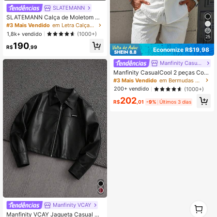
SLATEMANN
SLATEMANN Calça de Moletom Ca
sual Masculina com Cordão na Cint
#3 Mais Vendido
em Letra Calças de moletom masculinas
ura e Caimento Solto com Estampa
1,8k+ vendido
(1000+)
de Letras
25
190
R$
,99
Economize R$19,98
Manfinity CasualCool
Manfinity CasualCool 2 peças Conj
unto de Camisa e Shorts Casuais d
#3 Mais Vendido
em Bermudas Camisa coordenada masculina
e Verão para Homens, Texturizado
200+ vendido
(1000+)
e Sólido
202
R$
,01
-9%
Últimos 3 dias
1
Manfinity VCAY
0
Manfinity VCAY Jaqueta Casual Ma