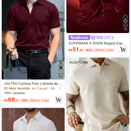
19
RISE LYT
SUPERMAN X SHEIN Regata Esport
iva com Capuz para Homens no Ver
51
R$
,20
-42%
Últimos 2 dias
ão
21
JOLTRO Camisa Polo Listrada de M
alha Canelada Bordô para Homens
#2 Mais Vendido
em Casual - Básico Camisas Polo Masculinas
– Ajuste Regular Estilo Empresarial,
700+ vendido
Formal
68
R$
,21
-25%
Últimos 2 dias