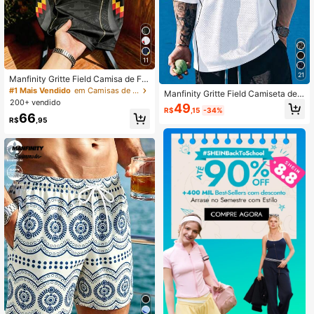
11
21
Manfinity Gritte Field Camisa de Fut
ebol Masculina de Manga Curta co
#1 Mais Vendido
em Camisas de futebol masculinas
Manfinity Gritte Field Camiseta de
m Gola Redonda
200+ vendido
Basquete Masculina com Decote e
49
R$
,15
-34%
m V, Manga Curta, Listrada e Colorb
66
R$
,95
lock