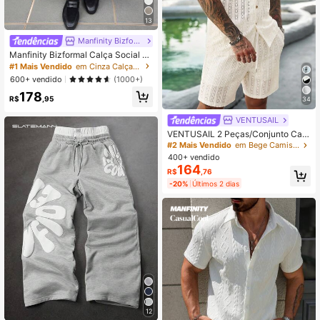
13
Manfinity Bizformal
Manfinity Bizformal Calça Social Fo
rmal Skinny Fit para Homem, Terno
#1 Mais Vendido
em Cinza Calças de terno masculinas
de Negócios, Cerimônia
600+ vendido
(1000+)
178
R$
,95
34
VENTUSAIL
VENTUSAIL 2 Peças/Conjunto Cam
isa com Botões e Shorts Vazados e
#2 Mais Vendido
em Bege Camisa coordenada masculina
m Branco Quebrado para Homens,
400+ vendido
Roupas Casuais de Férias de Verão,
164
R$
,76
Roupa de Praia Confortável de Cor
Sólida
-20%
Últimos 2 dias
12