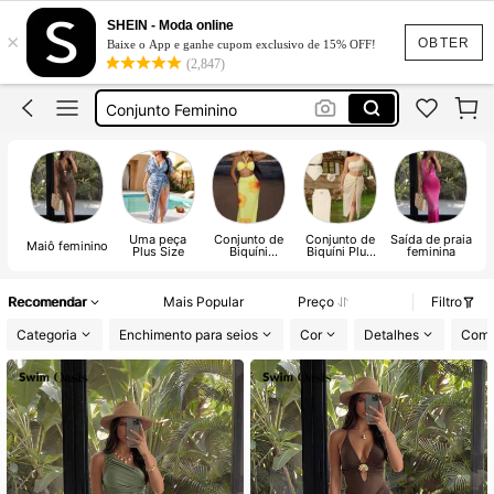
Vestido Feminino
SHEIN - Moda online
×
Vestido
OBTER
Baixe o App e ganhe cupom exclusivo de 15% OFF!
(2,847)
Vestido Longo
Conjunto Feminino
Vestido Longo Elegante
Vestido Feminino
Vestido
Uma peça
Conjunto de
Conjunto de
Saída de praia
Maiô feminino
Plus Size
Biquíni
Biquíni Plus
feminina
feminino
Size
Recomendar
Mais Popular
Preço
Filtro
Categoria
Enchimento para seios
Cor
Detalhes
Comp